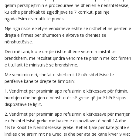
qëllim përshpejtimin e procedurave në dhënien e nënshtetësisë,
ku edhe për shkak të zgjedhjeve të 7 korrikut, pati një
ngadalësim dramatik të punës.
Një nga risitë e këtyre vendimeve është se rikthehet në periferi e
drejta e firmës për shumicën e akteve të dhënies së
nënshtetësisë.
Deri më tani, kjo e drejtë i ishte dhënë vetëm ministrit të
brendshëm, me rezultat qindra vendime të prisnin më kot firmën
e titullarit të ministrisë së brendshme.
Me vendimin e ri, shefat e shërbimit të nënshtetësisë të
periferive kanë të drejtë të firmosin:
1. Vendimet për pranimin apo refuzimin e kërkesave për fitimin,
humbjen dhe heqjen e nënshtetësisë greke që janë bërë sipas
dispozitave të ligjit.
2. Vendimet për pranimin apo refuzimin e kërkesave për marrjen
e nënshtetësisë greke me bazën e dispozitave të nenit 1A dhe
1B të Kodit të Nënshtetësisë greke. Bëhet fjalë për kategoritë e
lindjes dhe arsimimit në Greqi si dhe për ata që kanë kryer 9 vjet