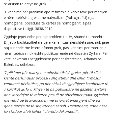
të arsimit të detyruar grek.
3. Vendime për pranimin apo refuzimin e kërkesave për marrjen
e nënshtetësisë greke me natyralizim (Politografisi) nga
homogjenë, posedues të kartës së homogjenit, sipas
dispozitave të ligjit 3838/2010.
Zgjidhje jepet edhe për një problem tjetër, shumë të mprehtë.
Dhjetra bashkatdhetarë që e kanë fituar nënshtetësinë, nuk janë
pajisur ende me letërnjoftimin grek, pasi vendimi për marrjen e
nënshtetësisë nuk është publikuar ende në Gazetën Zyrtare. Për
këtë, sekretari i përgjithshëm për nënshtetësinë, Athanasios
Balerbas, udhëzon:
“Aplikimet për marrjen e nënshtetësisë greke, për të cilat
kishte përfunduar procesi i shqyrtimit dhe ishin firmosur
vendimet përkatëse, po për shkak të zgjedhjeve kombëtare të
7 korrikut 2019 u kthyen të pa publikuara në gazetën zyrtare
dhe vazhdojnë të mbeten pezull në shërbimet tuaja, gjykohet
me vend që të avancohen me prioritet emergjent dhe pa
qenë nevoja që të shqyrtohen sërish. Domethënë, edhe nëse
ka skaduar afati kohor i çfarëdo dokumenti”.