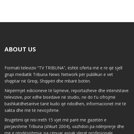
ABOUT US
Formati televiziv “TV TRIBUNA”, është oferta më e re që sjell
grupi mediatik Tribuna News Network për publikun e vet
shqiptar në Greqi, Shqipëri dhe mbarë botën.
Nëpërmjet edicioneve të lajmeve, reportazheve dhe intervistave
televizive, por edhe bisedave në studio, ne do t’u ofrojmë
bashkatdhetarëve tanë kudo që ndodhen, informacionet më të
sakta dhe më të nevojshme.
Rrugëtimi që nisi rreth 15 vjet më parë me gazetën e
përjavshme Tribuna (shkurt 2004), vazhdon pa ndërprerje dhe
më e rëndësishmja: pa cënuar aspak vlerat profesionale,