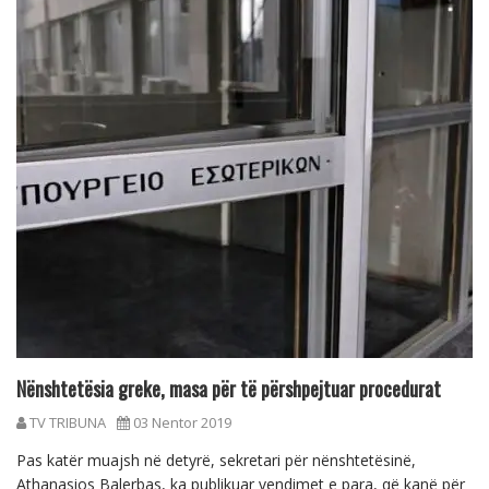
Nënshtetësia greke, masa për të përshpejtuar procedurat
TV TRIBUNA
03 Nentor 2019
Pas katër muajsh në detyrë, sekretari për nënshtetësinë,
Athanasios Balerbas, ka publikuar vendimet e para, që kanë për