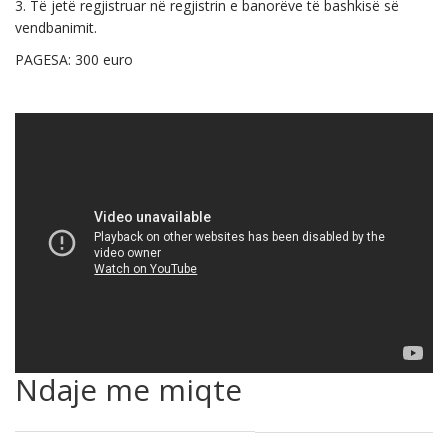
3. Të jetë regjistruar në regjistrin e banorëve të bashkisë së
vendbanimit.
PAGESA: 300 euro
Ndaje me miqte