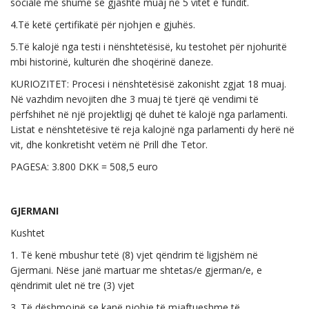
sociale më shumë se gjashtë muaj në 5 vitet e fundit.
4.Të ketë çertifikatë për njohjen e gjuhës.
5.Të kalojë nga testi i nënshtetësisë, ku testohet për njohuritë
mbi historinë, kulturën dhe shoqërinë daneze.
KURIOZITET: Procesi i nënshtetësisë zakonisht zgjat 18 muaj.
Në vazhdim nevojiten dhe 3 muaj të tjerë që vendimi të
përfshihet në një projektligj që duhet të kalojë nga parlamenti.
Listat e nënshtetësive të reja kalojnë nga parlamenti dy herë në
vit, dhe konkretisht vetëm në Prill dhe Tetor.
PAGESA: 3.800 DKK = 508,5 euro
GJERMANI
Kushtet
1. Të kenë mbushur tetë (8) vjet qëndrim të ligjshëm në
Gjermani. Nëse janë martuar me shtetas/e gjerman/e, e
qëndrimit ulet në tre (3) vjet
3. Të dëshmojnë se kanë njohje të mjaftueshme të