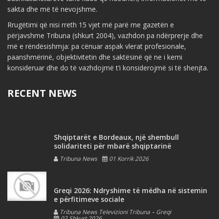
sakta dhe më të nevojshme.
Rrugëtimi që nisi rreth 15 vjet më parë me gazetën e
përjavshme Tribuna (shkurt 2004), vazhdon pa ndërprerje dhe
më e rëndësishmja: pa cënuar aspak vlerat profesionale,
paanshmërinë, objektivitetin dhe saktësinë që ne i kemi
konsideruar dhe do të vazhdojmë t’i konsiderojmë si të shenjta.
RECENT NEWS
Shqiptarët e Bordeaux, një shembull
solidariteti për mbarë shqiptarinë
Tribuna News
01 Korrik 2026
Greqi 2026: Ndryshime të mëdha në sistemin
e përfitimeve sociale
Tribuna News Televizioni Tribuna – Greqi
02 Shkurt 2026