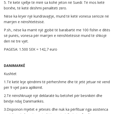
5. Të ketë sjellje të mirë sa kohë jeton në Suedi: Të mos ketë
borxhe, të ketë dëshmi penaliteti zero.
Nëse ka kryer një kundravajtje, mund të ketë vonesa serioze në
marrjen e nënshtetësisë.
P.sh., nëse ka marrë një gjobë të barabartë me 100 fishin e ditës
së punës, vonesa për marrjen e nënshtetësisë mund të shkojë
deri në tre vjet.
PAGESA: 1.500 SEK = 142,7 euro
DANIMARKË
Kushtet
1.Të ketë leje qëndrimi të përhershme dhe të jetë jetuar në vend
për 9 vjet para aplikimit.
2.Të nënshkruajë një deklaratë ku betohet për besnikëri dhe
bindje ndaj Danimarikës.
3.Disponon mjetet e jetesës dhe nuk ka përfituar nga asistenca