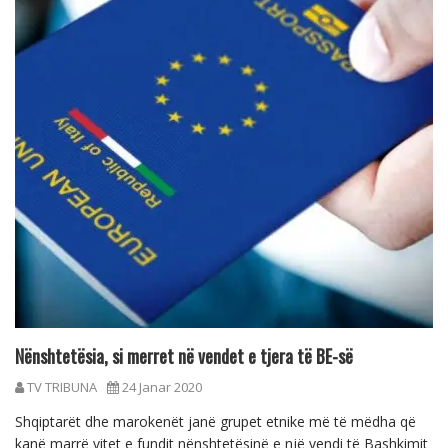
Nënshtetësia, si merret në vendet e tjera të BE-së
TV TRIBUNA
24 Janar 2020
Shqiptarët dhe marokenët janë grupet etnike më të mëdha që
kanë marrë vitet e fundit nënshtetësinë e një vendi të Bashkimit