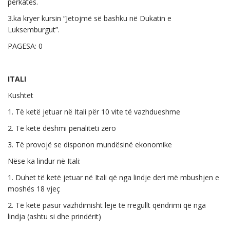
përkatës.
3.ka kryer kursin “Jetojmë së bashku në Dukatin e
Luksemburgut”.
PAGESA: 0
ITALI
Kushtet
1. Të ketë jetuar në Itali për 10 vite të vazhdueshme
2. Të ketë dëshmi penaliteti zero
3. Të provojë se disponon mundësinë ekonomike
Nëse ka lindur në Itali:
1. Duhet të ketë jetuar në Itali që nga lindje deri më mbushjen e
moshës 18 vjeç
2. Të ketë pasur vazhdimisht leje të rregullt qëndrimi që nga
lindja (ashtu si dhe prindërit)