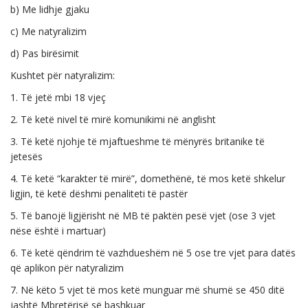
b) Me lidhje gjaku
c) Me natyralizim
d) Pas birësimit
Kushtet për natyralizim:
1. Të jetë mbi 18 vjeç
2. Të ketë nivel të mirë komunikimi në anglisht
3. Të ketë njohje të mjaftueshme të mënyrës britanike të
jetesës
4. Të ketë “karakter të mirë”, domethënë, të mos ketë shkelur
ligjin, të ketë dëshmi penaliteti të pastër
5. Të banojë ligjërisht në MB të paktën pesë vjet (ose 3 vjet
nëse është i martuar)
6. Të ketë qëndrim të vazhdueshëm në 5 ose tre vjet para datës
që aplikon për natyralizim
7. Në këto 5 vjet të mos ketë munguar më shumë se 450 ditë
jashtë Mbretërisë së bashkuar