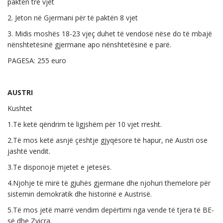
paktën tre vjet
2. Jeton në Gjermani për të paktën 8 vjet
3. Midis moshës 18-23 vjeç duhet të vendosë nëse do të mbajë
nënshtetësinë gjermane apo nënshtetësinë e parë.
PAGESA: 255 euro
AUSTRI
Kushtet
1.Të ketë qëndrim të ligjshëm për 10 vjet rresht.
2.Të mos ketë asnjë çështje gjyqësore të hapur, në Austri ose
jashtë vendit.
3.Te disponojë mjetet e jetesës.
4.Njohje të mirë të gjuhës gjermane dhe njohuri themelore për
sistemin demokratik dhe historinë e Austrisë.
5.Të mos jetë marrë vendim depërtimi nga vende të tjera të BE-
së dhe Zvicra.