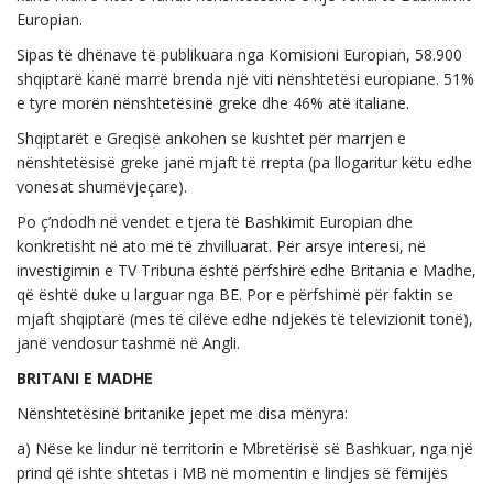
Europian.
Sipas të dhënave të publikuara nga Komisioni Europian, 58.900
shqiptarë kanë marrë brenda një viti nënshtetësi europiane. 51%
e tyre morën nënshtetësinë greke dhe 46% atë italiane.
Shqiptarët e Greqisë ankohen se kushtet për marrjen e
nënshtetësisë greke janë mjaft të rrepta (pa llogaritur këtu edhe
vonesat shumëvjeçare).
Po ç’ndodh në vendet e tjera të Bashkimit Europian dhe
konkretisht në ato më të zhvilluarat. Për arsye interesi, në
investigimin e TV Tribuna është përfshirë edhe Britania e Madhe,
që është duke u larguar nga BE. Por e përfshimë për faktin se
mjaft shqiptarë (mes të cilëve edhe ndjekës të televizionit tonë),
janë vendosur tashmë në Angli.
BRITANI E MADHE
Nënshtetësinë britanike jepet me disa mënyra:
a) Nëse ke lindur në territorin e Mbretërisë së Bashkuar, nga një
prind që ishte shtetas i MB në momentin e lindjes së fëmijës