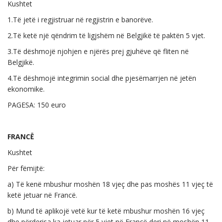
Kushtet
1.Të jetë i regjistruar në regjistrin e banorëve.
2.Të ketë një qëndrim të ligjshëm në Belgjikë të paktën 5 vjet.
3.Të dëshmojë njohjen e njërës prej gjuhëve që fliten në
Belgjikë.
4.Të dëshmojë integrimin social dhe pjesëmarrjen në jetën
ekonomike.
PAGESA: 150 euro
FRANCË
Kushtet
Për fëmijtë:
a) Të kenë mbushur moshën 18 vjeç dhe pas moshës 11 vjeç të
ketë jetuar në Francë.
b) Mund të aplikojë vetë kur të ketë mbushur moshën 16 vjeç
dhe përderisa ka jetuar për 5 vjet në Francë deri në moshën 11