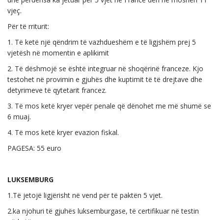
vjeç.
Për të rriturit:
1. Të ketë një qëndrim të vazhdueshëm e të ligjshëm prej 5
vjetësh në momentin e aplikimit
2. Të dëshmojë se është integruar në shoqërinë franceze. Kjo
testohet në provimin e gjuhës dhe kuptimit të të drejtave dhe
detyrimeve të qytetarit francez.
3. Të mos ketë kryer vepër penale që dënohet me më shumë se
6 muaj.
4. Të mos ketë kryer evazion fiskal.
PAGESA: 55 euro
LUKSEMBURG
1.Të jetojë ligjërisht në vend për të paktën 5 vjet.
2.ka njohuri të gjuhës luksemburgase, të certifikuar në testin