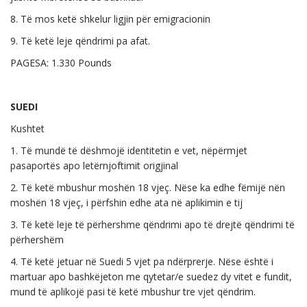
8. Të mos ketë shkelur ligjin për emigracionin
9. Të ketë leje qëndrimi pa afat.
PAGESA: 1.330 Pounds
SUEDI
Kushtet
1. Të mundë të dëshmojë identitetin e vet, nëpërmjet
pasaportës apo letërnjoftimit origjinal
2. Të ketë mbushur moshën 18 vjeç. Nëse ka edhe fëmijë nën
moshën 18 vjeç, i përfshin edhe ata në aplikimin e tij
3. Të ketë leje të përhershme qëndrimi apo të drejtë qëndrimi të
përhershëm
4. Të ketë jetuar në Suedi 5 vjet pa ndërprerje. Nëse është i
martuar apo bashkëjeton me qytetar/e suedez dy vitet e fundit,
mund të aplikojë pasi të ketë mbushur tre vjet qëndrim.