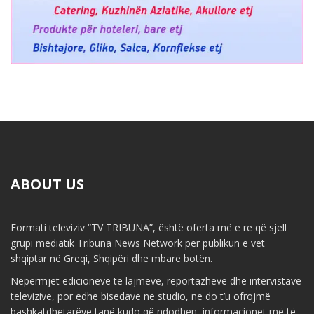
ABOUT US
Formati televiziv “TV TRIBUNA”, është oferta më e re që sjell
grupi mediatik Tribuna News Network për publikun e vet
shqiptar në Greqi, Shqipëri dhe mbarë botën.
Nëpërmjet edicioneve të lajmeve, reportazheve dhe intervistave
televizive, por edhe bisedave në studio, ne do t’u ofrojmë
bashkatdhetarëve tanë kudo që ndodhen, informacionet më të