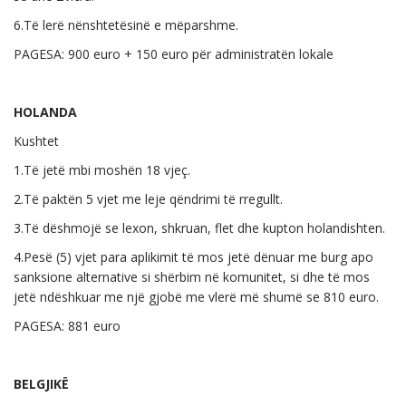
6.Të lerë nënshtetësinë e mëparshme.
PAGESA: 900 euro + 150 euro për administratën lokale
HOLANDA
Kushtet
1.Të jetë mbi moshën 18 vjeç.
2.Të paktën 5 vjet me leje qëndrimi të rregullt.
3.Të dëshmojë se lexon, shkruan, flet dhe kupton holandishten.
4.Pesë (5) vjet para aplikimit të mos jetë dënuar me burg apo
sanksione alternative si shërbim në komunitet, si dhe të mos
jetë ndëshkuar me një gjobë me vlerë më shumë se 810 euro.
PAGESA: 881 euro
BELGJIKË