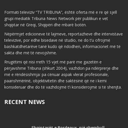
Formati televiziv “TV TRIBUNA”, është oferta më e re që sjell
grupi mediatik Tribuna News Network për publikun e vet
shqiptar në Greqi, Shqipëri dhe mbarë botën.
Nëpërmjet edicioneve të lajmeve, reportazheve dhe intervistave
televizive, por edhe bisedave në studio, ne do t’u ofrojmë
bashkatdhetarëve tanë kudo që ndodhen, informacionet më të
sakta dhe më të nevojshme.
Rrugëtimi që nisi rreth 15 vjet më parë me gazetën e
përjavshme Tribuna (shkurt 2004), vazhdon pa ndërprerje dhe
më e rëndësishmja: pa cënuar aspak vlerat profesionale,
paanshmërinë, objektivitetin dhe saktësinë që ne i kemi
konsideruar dhe do të vazhdojmë t’i konsiderojmë si të shenjta.
RECENT NEWS
Shqiptarët e Bordeaux, një shembull