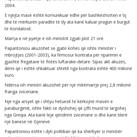
2004.
E njëjta masë është komunikuar edhe për bashkëshorten e tij
dhe të mërkurën paradite të dy ata kanë kaluar pragun e burgut
të Koridalosit.
Marrja e në pyetje e ish ministrit zgjati plot 21 orë.
Papantoniou akuzohet se gjatë kohës që ishte ministër i
mbrojtjes (2001-2003), ka firmosur kontrata për riparimin e
gjashtë fregatave të flotës luftarake-detare. Sipas akt akuzës,
dëmi që i është shkaktuar shtetit nga kontrata është 400 milionë
euro.
Ndërsa ish ministri akuzohet për një mitëmarrje prej 2,8 milionë
franga zviceriane.
Një nga arsyet që i shtyu hetuesit të kërkojnë masën e
paraburgimit, ishte fakti se dyshohej që çifti mund të largohej
nga Greqia. Ata kanë leje qëndrimi zviceriane si dhe kanë blerë
një banesë në Gjenevë.
Papantoniou është i dyti politikan që ka shërbyer si ministër