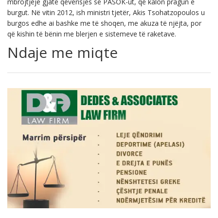
mbrojtjeje gjatë qeverisjes së PASOK-ut, që kalon pragun e
burgut. Në vitin 2012, ish ministri tjetër, Akis Tsohatzopoulos u
burgos edhe ai bashke me të shoqen, me akuza të njëjta, por
që kishin të bënin me blerjen e sistemeve të raketave.
Ndaje me miqte