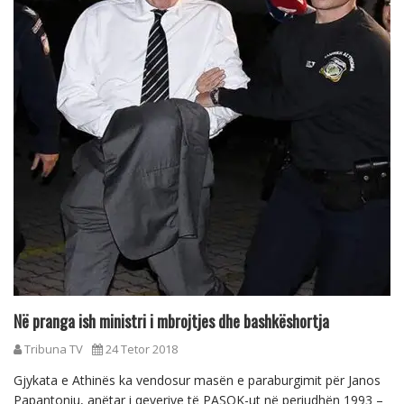
Në pranga ish ministri i mbrojtjes dhe bashkëshortja
Tribuna TV
24 Tetor 2018
Gjykata e Athinës ka vendosur masën e paraburgimit për Janos
Papantoniu, anëtar i qeverive të PASOK-ut në periudhën 1993 –