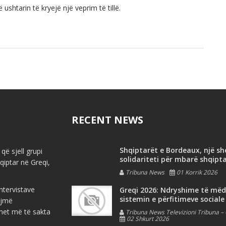
shtarin të kryejë një veprim të tillë.
RECENT NEWS
Shqiptarët e Bordeaux, një s
që sjell grupi
solidariteti për mbarë shqipt
iptar në Greqi,
Tribuna News
01 Korrik 2026
ntervistave
Greqi 2026: Ndryshime të më
sistemin e përfitimeve sociale
ojmë
net më të sakta
Tribuna News Televizioni Tribuna – 
02 Shkurt 2026