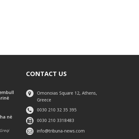
CONTACT US
hembull
Omonoias Square 12, Athens,
arinë
Greece
0030 210 32 35 395
dha në
0030 210 3318483
Greqi
info@tribuna-news.com