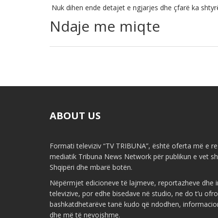
Nuk dihen ende detajet e ngjarjes dhe çfarë ka shtyrë u
Ndaje me miqte
ABOUT US
Formati televiziv “TV TRIBUNA”, është oferta më e re 
mediatik Tribuna News Network për publikun e vet shq
Shqipëri dhe mbarë botën.
Nëpërmjet edicioneve të lajmeve, reportazheve dhe i
televizive, por edhe bisedave në studio, ne do t’u ofr
bashkatdhetarëve tanë kudo që ndodhen, informacio
dhe më të nevojshme.