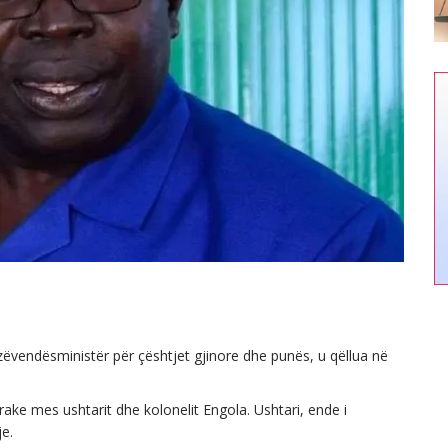
e zëvendësministër për çështjet gjinore dhe punës, u qëllua në
ake mes ushtarit dhe kolonelit Engola. Ushtari, ende i
je.