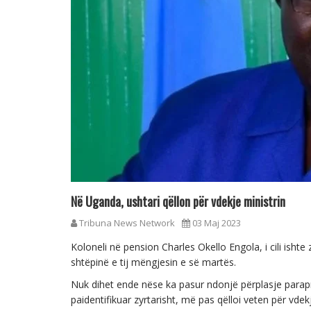
Në Uganda, ushtari qëllon për vdekje ministrin
Tribuna News Network
03 Maj 2023
Koloneli në pension Charles Okello Engola, i cili isht
shtëpinë e tij mëngjesin e së martës.
Nuk dihet ende nëse ka pasur ndonjë përplasje parapr
paidentifikuar zyrtarisht, më pas qëlloi veten për vdek