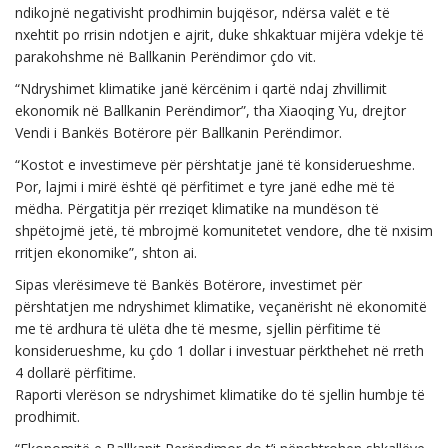
ndikojnë negativisht prodhimin bujqësor, ndërsa valët e të
nxehtit po rrisin ndotjen e ajrit, duke shkaktuar mijëra vdekje të
parakohshme në Ballkanin Perëndimor çdo vit.
“Ndryshimet klimatike janë kërcënim i qartë ndaj zhvillimit
ekonomik në Ballkanin Perëndimor”, tha Xiaoqing Yu, drejtor
Vendi i Bankës Botërore për Ballkanin Perëndimor.
“Kostot e investimeve për përshtatje janë të konsiderueshme.
Por, lajmi i mirë është që përfitimet e tyre janë edhe më të
mëdha. Përgatitja për rreziqet klimatike na mundëson të
shpëtojmë jetë, të mbrojmë komunitetet vendore, dhe të nxisim
rritjen ekonomike”, shton ai.
Sipas vlerësimeve të Bankës Botërore, investimet për
përshtatjen me ndryshimet klimatike, veçanërisht në ekonomitë
me të ardhura të ulëta dhe të mesme, sjellin përfitime të
konsiderueshme, ku çdo 1 dollar i investuar përkthehet në rreth
4 dollarë përfitime.
Raporti vlerëson se ndryshimet klimatike do të sjellin humbje të
prodhimit.