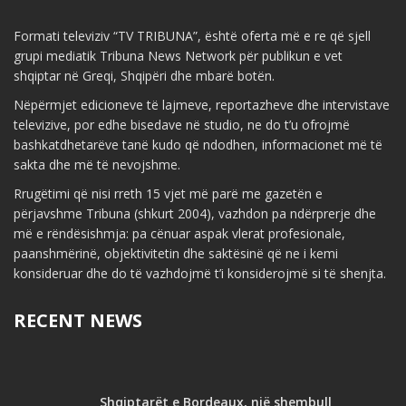
Formati televiziv “TV TRIBUNA”, është oferta më e re që sjell
grupi mediatik Tribuna News Network për publikun e vet
shqiptar në Greqi, Shqipëri dhe mbarë botën.
Nëpërmjet edicioneve të lajmeve, reportazheve dhe intervistave
televizive, por edhe bisedave në studio, ne do t’u ofrojmë
bashkatdhetarëve tanë kudo që ndodhen, informacionet më të
sakta dhe më të nevojshme.
Rrugëtimi që nisi rreth 15 vjet më parë me gazetën e
përjavshme Tribuna (shkurt 2004), vazhdon pa ndërprerje dhe
më e rëndësishmja: pa cënuar aspak vlerat profesionale,
paanshmërinë, objektivitetin dhe saktësinë që ne i kemi
konsideruar dhe do të vazhdojmë t’i konsiderojmë si të shenjta.
RECENT NEWS
Shqiptarët e Bordeaux, një shembull