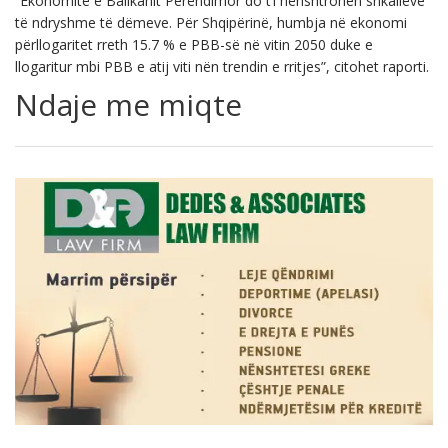
“Ekonomitë e Ballkanit Perëndimor do t’i nënshtrohen shkallëve
të ndryshme të dëmeve. Për Shqipërinë, humbja në ekonomi
përllogaritet rreth 15.7 % e PBB-së në vitin 2050 duke e
llogaritur mbi PBB e atij viti nën trendin e rritjes”, citohet raporti.
Ndaje me miqte