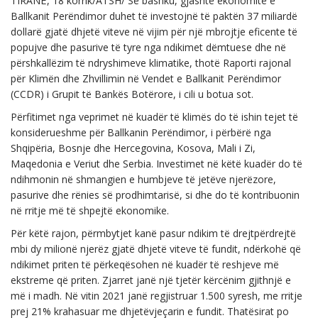
TIRANË, 18 korrik/ATSH/ Së bashku, gjashtë ekonomitë e
Ballkanit Perëndimor duhet të investojnë të paktën 37 miliardë
dollarë gjatë dhjetë viteve në vijim për një mbrojtje eficente të
popujve dhe pasurive të tyre nga ndikimet dëmtuese dhe në
përshkallëzim të ndryshimeve klimatike, thotë Raporti rajonal
për Klimën dhe Zhvillimin në Vendet e Ballkanit Perëndimor
(CCDR) i Grupit të Bankës Botërore, i cili u botua sot.
Përfitimet nga veprimet në kuadër të klimës do të ishin tejet të
konsiderueshme për Ballkanin Perëndimor, i përbërë nga
Shqipëria, Bosnje dhe Hercegovina, Kosova, Mali i Zi,
Maqedonia e Veriut dhe Serbia. Investimet në këtë kuadër do të
ndihmonin në shmangien e humbjeve të jetëve njerëzore,
pasurive dhe rënies së prodhimtarisë, si dhe do të kontribuonin
në rritje më të shpejtë ekonomike.
Për këtë rajon, përmbytjet kanë pasur ndikim të drejtpërdrejtë
mbi dy milionë njerëz gjatë dhjetë viteve të fundit, ndërkohë që
ndikimet priten të përkeqësohen në kuadër të reshjeve më
ekstreme që priten. Zjarret janë një tjetër kërcënim gjithnjë e
më i madh. Në vitin 2021 janë regjistruar 1.500 syresh, me rritje
prej 21% krahasuar me dhjetëvjeçarin e fundit. Thatësirat po