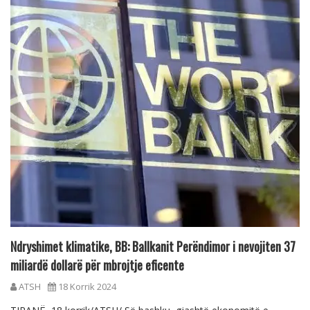
Ndryshimet klimatike, BB: Ballkanit Perëndimor i nevojiten 37
miliardë dollarë për mbrojtje eficente
ATSH
18 Korrik 2024