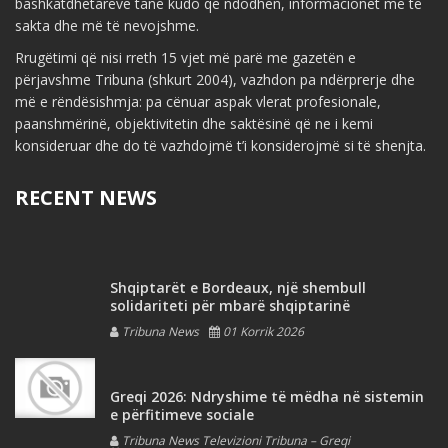
bashkatdhetarëve tanë kudo që ndodhen, informacionet më të
sakta dhe më të nevojshme.
Rrugëtimi që nisi rreth 15 vjet më parë me gazetën e
përjavshme Tribuna (shkurt 2004), vazhdon pa ndërprerje dhe
më e rëndësishmja: pa cënuar aspak vlerat profesionale,
paanshmërinë, objektivitetin dhe saktësinë që ne i kemi
konsideruar dhe do të vazhdojmë t’i konsiderojmë si të shenjta.
RECENT NEWS
Shqiptarët e Bordeaux, një shembull
solidariteti për mbarë shqiptarinë
Tribuna News
01 Korrik 2026
Greqi 2026: Ndryshime të mëdha në sistemin
e përfitimeve sociale
Tribuna News Televizioni Tribuna – Greqi