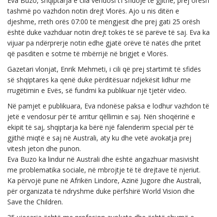
Eva Buzo, shqiptarja e cila vendosi t’i sfidojë të gjithë, prej orësh
tashmë po vazhdon notin drejt Vlorës. Ajo u nis ditën e
djeshme, rreth orës 07:00 të mëngjesit dhe prej gati 25 orësh
është duke vazhduar notin drejt tokës të së parëve të saj. Eva ka
vijuar pa ndërprerje notin edhe gjatë orëve të natës dhe pritet
që pasditen e sotme të mbërrijë në brigjet e Vlorës.
Gazetari vlonjat, Enrik Mehmeti, i cili që prej startimit të sfidës
së shqiptares ka qenë duke përditësuar ndjekësit lidhur me
rrugëtimin e Evës, së fundmi ka publikuar një tjetër video.
Në pamjet e publikuara, Eva ndonëse paksa e lodhur vazhdon të
jetë e vendosur për të arritur qëllimin e saj. Nën shoqërinë e
ekipit të saj, shqiptarja ka bërë një falenderim special për të
gjithë miqtë e saj në Australi, aty ku dhe vetë avokatja prej
vitesh jeton dhe punon.
Eva Buzo ka lindur në Australi dhe është angazhuar masivisht
me problematika sociale, në mbrojtje të të drejtave të njeriut.
Ka përvojë pune në Afrikën Lindore, Azinë Jugore dhe Australi,
për organizata të ndryshme duke përfshirë World Vision dhe
Save the Children.