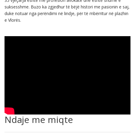
35 vjeçarja është me profesion avokate dhe është shumë e
suksesshme. Buzo ka zgjedhur të bëjë histori me pasionin e saj,
duke notuar nga perëndimi në lindje, për të mbërritur në plazhin
e Vlorës.
Ndaje me miqte