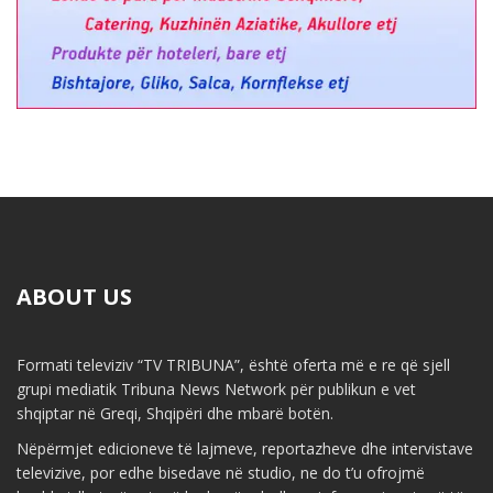
ABOUT US
Formati televiziv “TV TRIBUNA”, është oferta më e re që sjell
grupi mediatik Tribuna News Network për publikun e vet
shqiptar në Greqi, Shqipëri dhe mbarë botën.
Nëpërmjet edicioneve të lajmeve, reportazheve dhe intervistave
televizive, por edhe bisedave në studio, ne do t’u ofrojmë