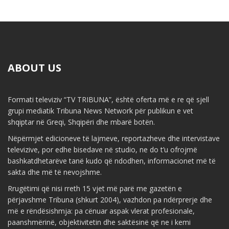
ABOUT US
Formati televiziv “TV TRIBUNA”, është oferta më e re që sjell
grupi mediatik Tribuna News Network për publikun e vet
shqiptar në Greqi, Shqipëri dhe mbarë botën.
Nëpërmjet edicioneve të lajmeve, reportazheve dhe intervistave
televizive, por edhe bisedave në studio, ne do t’u ofrojmë
bashkatdhetarëve tanë kudo që ndodhen, informacionet më të
sakta dhe më të nevojshme.
Rrugëtimi që nisi rreth 15 vjet më parë me gazetën e
përjavshme Tribuna (shkurt 2004), vazhdon pa ndërprerje dhe
më e rëndësishmja: pa cënuar aspak vlerat profesionale,
paanshmërinë, objektivitetin dhe saktësinë që ne i kemi