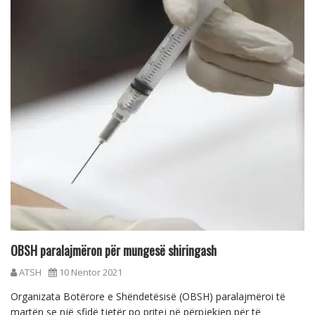
OBSH paralajmëron për mungesë shiringash
ATSH
10 Nentor 2021
Organizata Botërore e Shëndetësisë (OBSH) paralajmëroi të
martën se një sfidë tjetër po pritej në përpjekjen për të