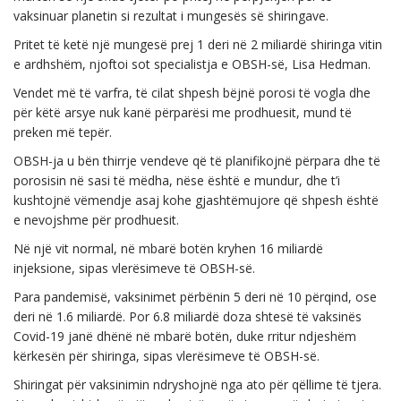
vaksinuar planetin si rezultat i mungesës së shiringave.
Pritet të ketë një mungesë prej 1 deri në 2 miliardë shiringa vitin
e ardhshëm, njoftoi sot specialistja e OBSH-së, Lisa Hedman.
Vendet më të varfra, të cilat shpesh bëjnë porosi të vogla dhe
për këtë arsye nuk kanë përparësi me prodhuesit, mund të
preken më tepër.
OBSH-ja u bën thirrje vendeve që të planifikojnë përpara dhe të
porosisin në sasi të mëdha, nëse është e mundur, dhe t’i
kushtojnë vëmendje asaj kohe gjashtëmujore që shpesh është
e nevojshme për prodhuesit.
Në një vit normal, në mbarë botën kryhen 16 miliardë
injeksione, sipas vlerësimeve të OBSH-së.
Para pandemisë, vaksinimet përbënin 5 deri në 10 përqind, ose
deri në 1.6 miliardë. Por 6.8 miliardë doza shtesë të vaksinës
Covid-19 janë dhënë në mbarë botën, duke rritur ndjeshëm
kërkesën për shiringa, sipas vlerësimeve të OBSH-së.
Shiringat për vaksinimin ndryshojnë nga ato për qëllime të tjera.