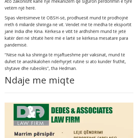
Ato zakonisht kanë një mekanizëm që siguron përdorimin e tyre
vetëm një herë.
Sipas vlerësimeve të OBSH-së, prodhuesit mund të prodhojnë
rreth 6 miliardë shiringa në vit. Vendet më të mëdha të eksportit
janë India dhe Kina. Kërkesa e vitit të ardhshëm mund të jetë
katër deri në shtatë herë më e lartë se kërkesa mesatare para
pandemisë.
“Nëse nuk ka shiringa të mjaftueshme për vaksinat, mund të
duhet të anashkalohen ndërhyrjet rutinë si ato kundër fruthit,
shytave dhe rubeolës”, tha Hedman.
Ndaje me miqte