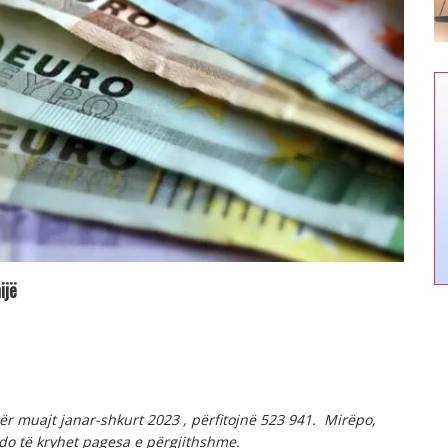
ijë
për muajt
janar-shkurt 2023
, përfitojnë
523 941. Mirëpo,
 do të kryhet pagesa e përgjithshme.