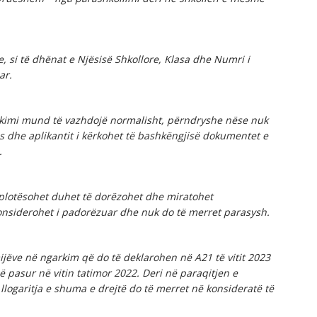
, si të dhënat e Njësisë Shkollore, Klasa dhe Numri i
ar.
likimi mund të vazhdojë normalisht, përndryshe nëse nuk
 dhe aplikantit i kërkohet të bashkëngjisë dokumentet e
.
 plotësohet duhet të dorëzohet dhe miratohet
onsiderohet i padorëzuar dhe nuk do të merret parasysh.
ijëve në ngarkim që do të deklarohen në A21 të vitit 2023
në pasur në vitin tatimor 2022. Deri në paraqitjen e
, llogaritja e shuma e drejtë do të merret në konsideratë të