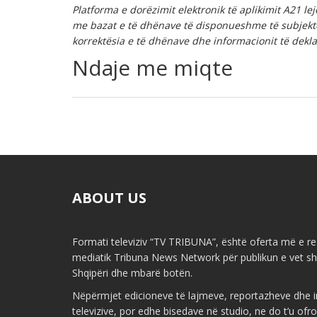
Platforma e dorëzimit elektronik të aplikimit A21 le
me bazat e të dhënave të disponueshme të subjektev
korrektësia e të dhënave dhe informacionit të deklar
Ndaje me miqte
ABOUT US
Formati televiziv “TV TRIBUNA”, është oferta më e re 
mediatik Tribuna News Network për publikun e vet shq
Shqipëri dhe mbarë botën.
Nëpërmjet edicioneve të lajmeve, reportazheve dhe i
televizive, por edhe bisedave në studio, ne do t’u ofr