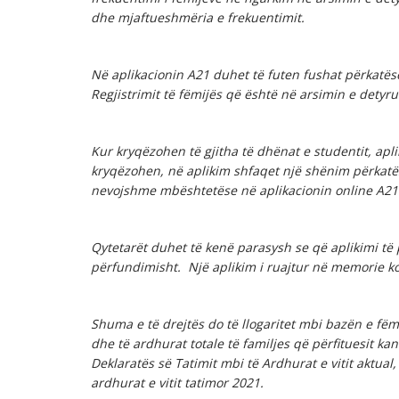
dhe mjaftueshmëria e frekuentimit.
Në aplikacionin A21 duhet të futen fushat përkatëse
Regjistrimit të fëmijës që është në arsimin e detyru
Kur
kryqëzohen të gjitha të dhënat e studentit, ap
kryqëzohen, në aplikim shfaqet një shënim përkatës
nevojshme mbështetëse në aplikacionin online A21
Qytetarët duhet të kenë parasysh se që aplikimi të
përfundimisht. Një aplikim i ruajtur në memorie k
Shuma e të drejtës do të llogaritet mbi bazën e fëm
dhe të ardhurat totale të familjes që përfituesit ka
Deklaratës së Tatimit mbi të Ardhurat e vitit aktual
ardhurat e vitit tatimor 2021.