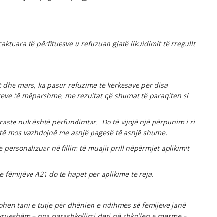
caktuara të përfituesve u refuzuan gjatë likuidimit të rregullt
 dhe mars, ka pasur refuzime të kërkesave për disa
viteve të mëparshme, me rezultat që shumat të paraqiten si
raste nuk është përfundimtar. Do të vijojë një përpunim i ri
t të mos vazhdojnë me asnjë pagesë të asnjë shume.
personalizuar në fillim të muajit prill nëpërmjet aplikimit
ë fëmijëve A21 do të hapet për aplikime të reja.
lohen tani e tutje për dhënien e
ndihmës
së fëmijëve janë
tyrueshëm – nga parashkollimi deri në shkollën e mesme –