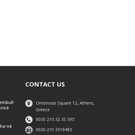
CONTACT US
hembull
Omonoias Square 12, Athens,
arinë
Greece
0030 210 32 35 395
dha në
0030 210 3318483