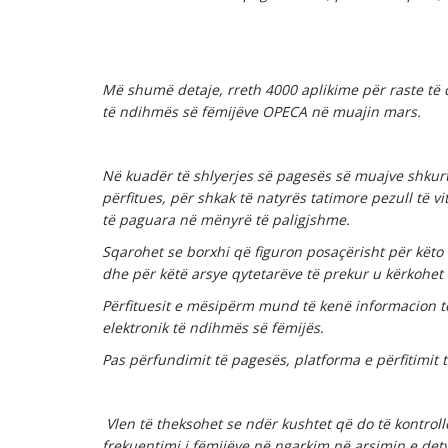
Më
shumë
detaje, rreth 4000 aplikime për raste të 
të
ndihmës
së fëmijëve OPECA në muajin mars.
Në kuadër të shlyerjes së pagesës së muajve shkurt
përfitues, për shkak të natyrës tatimore pezull të 
të paguara në mënyrë të paligjshme.
Sqarohet se borxhi që figuron posaçërisht për këto 
dhe për këtë arsye qytetarëve të prekur u kërkohe
Përfituesit e mësipërm mund të kenë informacion të 
elektronik të
ndihmës së
fëmijës.
Pas përfundimit të pagesës, platforma e përfitimit t
Vlen të theksohet se ndër kushtet që do të kontrol
frekuentimi i fëmijëve në ngarkim në arsimin e de