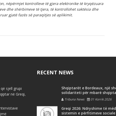
jon, nëpërmjet kontrolleve të gjera elektronike të kryqëzuara
e dhe shërbimeve të tjera, të kontrollohet saktësia dhe
uar gjatë fazës së paraqitjes së aplikimit.
RECENT NEWS
Shqiptarët e Bordeaux, një s
që sjell grupi
solidariteti për mbarë shqipt
iptar në Greqi,
Tribuna News
01 Korrik 2026
ntervistave
Greqi 2026: Ndryshime të më
sistemin e përfitimeve sociale
ojmë