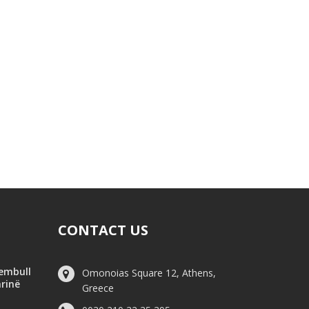
CONTACT US
hembull
Omonoias Square 12, Athens,
arinë
Greece