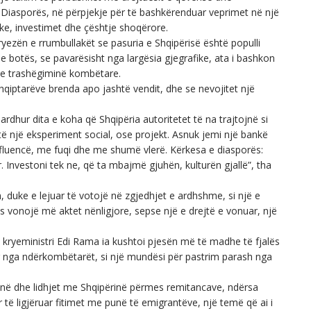
ë Diasporës, në përpjekje për të bashkërenduar veprimet në një
itike, investimet dhe çështje shoqërore.
tryezën e rrumbullakët se pasuria e Shqipërisë është populli
e botës, se pavarësisht nga largësia gjegrafike, ata i bashkon
he trashëgiminë kombëtare.
hqiptarëve brenda apo jashtë vendit, dhe se nevojitet një
 ardhur dita e koha që Shqipëria autoritetet të na trajtojnë si
të një eksperiment social, ose projekt. Asnuk jemi një bankë
fluencë, me fuqi dhe me shumë vlerë. Kërkesa e diasporës:
Investoni tek ne, që ta mbajmë gjuhën, kulturën gjallë”, tha
, duke e lejuar të votojë në zgjedhjet e ardhshme, si një e
os vonojë më aktet nënligjore, sepse një e drejtë e vonuar, një
, kryeministri Edi Rama ia kushtoi pjesën më të madhe të fjalës
kuar nga ndërkombëtarët, si një mundësi për pastrim parash nga
inë dhe lidhjet me Shqipërinë përmes remitancave, ndërsa
 të ligjëruar fitimet me punë të emigrantëve, një temë që ai i