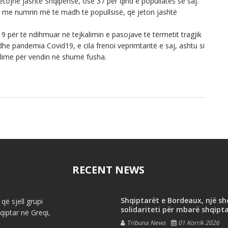
etojnë jashtë Shqipërisë, ose 37 për qind e popullatës së saj.
të me numrin më të madh të popullsisë, që jeton jashtë
19 për të ndihmuar në tejkalimin e pasojave të tërmetit tragjik
dhe pandemia Covid19, e cila frenoi veprimtaritë e saj, ashtu si
hvillime për vendin në shumë fusha.
RECENT NEWS
Shqiptarët e Bordeaux, një s
që sjell grupi
solidariteti për mbarë shqipt
iptar në Greqi,
Tribuna News
01 Korrik 2026