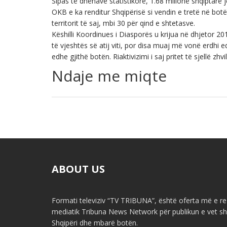
Sipas të dhënave statistikore, 1.68 milionë shqiptarë j
OKB e ka renditur Shqipërisë si vendin e tretë në bo
territorit të saj, mbi 30 për qind e shtetasve.
Këshilli Koordinues i Diasporës u krijua në dhjetor 20
të vjeshtës së atij viti, por disa muaj më vonë erdhi e
edhe gjithë botën. Riaktivizimi i saj pritet të sjellë z
Ndaje me miqte
ABOUT US
Formati televiziv “TV TRIBUNA”, është oferta më e re 
mediatik Tribuna News Network për publikun e vet shq
Shqipëri dhe mbarë botën.