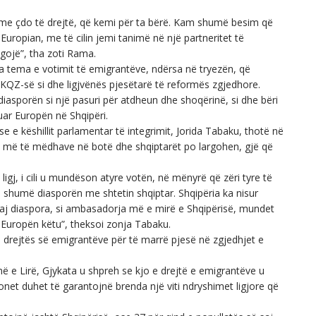
 me çdo të drejtë, që kemi për ta bërë. Kam shumë besim që
opian, me të cilin jemi tanimë në një partneritet të
gojë”, tha zoti Rama.
tua tema e votimit të emigrantëve, ndërsa në tryezën, që
 KQZ-së si dhe ligjvënës pjesëtarë të reformës zgjedhore.
diasporën si një pasuri për atdheun dhe shoqërinë, si dhe bëri
uar Europën në Shqipëri.
 e këshillit parlamentar të integrimit, Jorida Tabaku, thotë në
es më të mëdhave në botë dhe shqiptarët po largohen, gjë që
j, i cili u mundëson atyre votën, në mënyrë që zëri tyre të
 shumë diasporën me shtetin shqiptar. Shqipëria ka nisur
aj diaspora, si ambasadorja më e mirë e Shqipërisë, mundet
 Europën këtu”, theksoi zonja Tabaku.
 drejtës së emigrantëve për të marrë pjesë në zgjedhjet e
ë e Lirë, Gjykata u shpreh se kjo e drejtë e emigrantëve u
ucionet duhet të garantojnë brenda një viti ndryshimet ligjore që