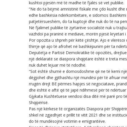
kushtoi pjesën më të madhe të fjalës së vet publike.
“Ne do ta bëjmë amnistinë fiskale me çdo kusht dhe
edhe bashkësia ndërkombëtare, e sidomos Bashkimi Eur
patjetërsueshëm, do ta kuptojë dhe nuk do të na pen
Në fjalimet publike të zyrtarëve socialistë nuk u traj
vazhdoi pa praninë e mediave, morën pjesë kryetari i
Por opozita u shpreh për këtë çështje. Ajo e vlerësoi 
thirrje që ajo të afrohet në bashkëpunim për ta ndërt
Deputetja e Partisë Demokratike të opozitës, drejtuese
një deklaratë se diaspora shqiptare është e treta m
nuk duhet lejuar më të ndodhë.
“Sot është shumë e domosdoshme që ne të kemi një lig
dëgjohet dhe gjithashtu një mundësi për të afruar më
rrugën drejt BE përmes hapjes së negociatave, prand
dhe është e aftë që të japë ndihmesë për të ndërtuar
Gjykata Kushtetuese vendosi disa ditë më parë pro të
Shqipërisë.
Pas një kërkese të organizatës Diaspora për Shqipërin
shkel në zgjedhjet e prillit të vitit 2021 dhe se instit
do të mundësojnë votimin e emigrantëve.