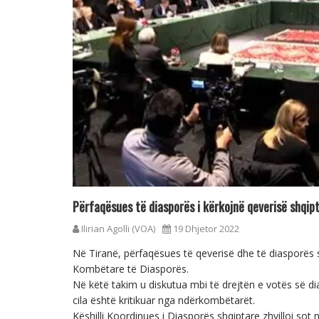
Përfaqësues të diasporës i kërkojnë qeverisë shqipt
Ilirian Agolli (VOA)
19 Dhjetor 2022
Në Tiranë, përfaqësues të qeverisë dhe të diasporës s
Kombëtare të Diasporës.
Në këtë takim u diskutua mbi të drejtën e votës së di
cila është kritikuar nga ndërkombëtarët.
Këshilli Koordinues i Diasporës shqiptare zhvilloi sot