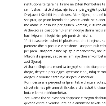
institucione të tjera në Tiranë në Ditën Kombëtare t
seri fushash, si të drejtat njerëzore, përgjegjësit pol
Drejtuesi i Këshillit Koordinues, Mark Gjonaj, tha në 
shqiptar, që jeton brenda dhe jashtë vendit në 4 anët 
me atdheun dashuria për gjuhën, kombin, kulturën d
Ai theksoi se diaspora nuk sheh ndonjë dallim midis s
bashkëpunim i fuqishëm për punë të mëdha.
“Roli i diasporës duhet të plotësohet dhe të njihet, ka
partnerë dhe si pasuri e vlerëshme. Diaspora nuk ësh
për para. Diaspora është një grup madhështor, me in
Mbroni diasporën, sepse ne jemi një thesar kombëtar. 
zoti Gjonaj.
Ai tha se Shqipëria mund ta tregojë sa e do diasporën
drejtë, detyrë e përgjegjësi qytetare e saj, ndaj të m
drejtësi e vonuar është një drejtësi e mohuar.
Por ndërsa ai e përqëndroi fjalën tek e drejta e votës
së vet nismës për amnisti fiskale, e cila është kriti
bota e krimit ndërkombëtar.
Zoti Rama tha se diaspora shqiptare e tregon dashur
qeveria është e vendosur të bëjë amnistinë fiskale për