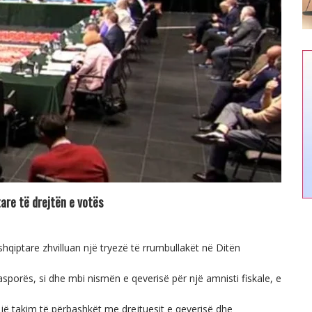
are të drejtën e votës
hqiptare zhvilluan një tryezë të rrumbullakët në Ditën
asporës, si dhe mbi nismën e qeverisë për një amnisti fiskale, e
 një takim të përbashkët me drejtuesit e qeverisë dhe