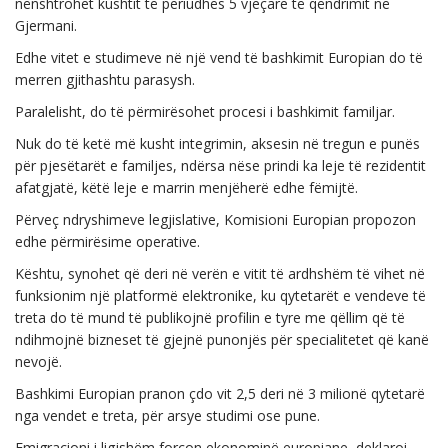
nënshtrohet kushtit të periudhës 5 vjeçare të qëndrimit në
Gjermani.
Edhe vitet e studimeve në një vend të bashkimit Europian do të
merren gjithashtu parasysh.
Paralelisht, do të përmirësohet procesi i bashkimit familjar.
Nuk do të ketë më kusht integrimin, aksesin në tregun e punës
për pjesëtarët e familjes, ndërsa nëse prindi ka leje të rezidentit
afatgjatë, këtë leje e marrin menjëherë edhe fëmijtë.
Përveç ndryshimeve legjislative, Komisioni Europian propozon
edhe përmirësime operative.
Kështu, synohet që deri në verën e vitit të ardhshëm të vihet në
funksionim një platformë elektronike, ku qytetarët e vendeve të
treta do të mund të publikojnë profilin e tyre me qëllim që të
ndihmojnë bizneset të gjejnë punonjës për specialitetet që kanë
nevojë.
Bashkimi Europian pranon çdo vit 2,5 deri në 3 milionë qytetarë
nga vendet e treta, për arsye studimi ose pune.
Emigracioni i ligjshëm forcon ekonominë europiane, deklaroi