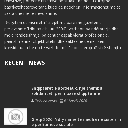
televizive, por edhe bisedave në studio, ne do t’u ofrojmë
bashkatdhetarëve tanë kudo që ndodhen, informacionet më të
sakta dhe më të nevojshme.
Rrugëtimi që nisi rreth 15 vjet më parë me gazetën e
përjavshme Tribuna (shkurt 2004), vazhdon pa ndërprerje dhe
më e rëndësishmja: pa cënuar aspak vlerat profesionale,
paanshmërinë, objektivitetin dhe saktësinë që ne i kemi
konsideruar dhe do të vazhdojmë t’i konsiderojmë si të shenjta.
RECENT NEWS
Shqiptarët e Bordeaux, një shembull
solidariteti për mbarë shqiptarinë
Tribuna News
01 Korrik 2026
Greqi 2026: Ndryshime të mëdha në sistemin
e përfitimeve sociale