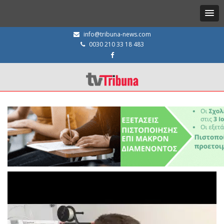
info@tribuna-news.com
0030 210 33 18 483