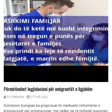
Përmirësohet legjislacioni për emigrantët e ligjshëm
TV TRIBUNA
27 Prill 2022
Komisioni Europian ka propozuar të mërkurën reformimin e
legjislacionit për emigracionin, me qëllim që të tërheqë punonjës