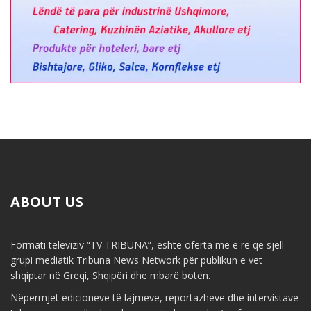
ABOUT US
Formati televiziv “TV TRIBUNA”, është oferta më e re që sjell
grupi mediatik Tribuna News Network për publikun e vet
shqiptar në Greqi, Shqipëri dhe mbarë botën.
Nëpërmjet edicioneve të lajmeve, reportazheve dhe intervistave