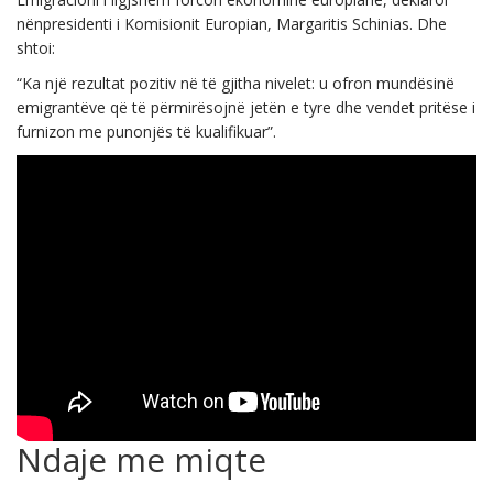
nënpresidenti i Komisionit Europian, Margaritis Schinias. Dhe
shtoi:
“Ka një rezultat pozitiv në të gjitha nivelet: u ofron mundësinë
emigrantëve që të përmirësojnë jetën e tyre dhe vendet pritëse i
furnizon me punonjës të kualifikuar”.
Ndaje me miqte