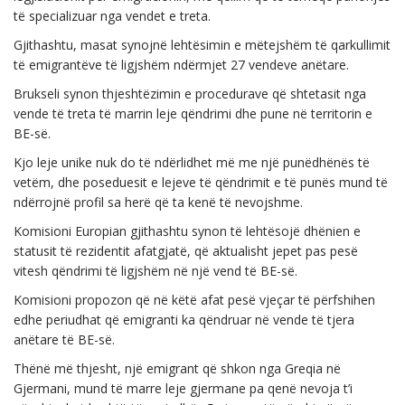
të specializuar nga vendet e treta.
Gjithashtu, masat synojnë lehtësimin e mëtejshëm të qarkullimit
të emigrantëve të ligjshëm ndërmjet 27 vendeve anëtare.
Brukseli synon thjeshtëzimin e procedurave që shtetasit nga
vende të treta të marrin leje qëndrimi dhe pune në territorin e
BE-së.
Kjo leje unike nuk do të ndërlidhet më me një punëdhënës të
vetëm, dhe poseduesit e lejeve të qëndrimit e të punës mund të
ndërrojnë profil sa herë që ta kenë të nevojshme.
Komisioni Europian gjithashtu synon të lehtësojë dhënien e
statusit të rezidentit afatgjatë, që aktualisht jepet pas pesë
vitesh qëndrimi të ligjshëm në një vend të BE-së.
Komisioni propozon që në këtë afat pesë vjeçar të përfshihen
edhe periudhat që emigranti ka qëndruar në vende të tjera
anëtare të BE-së.
Thënë më thjesht, një emigrant që shkon nga Greqia në
Gjermani, mund të marre leje gjermane pa qenë nevoja t’i