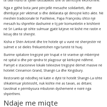
të tilla mund të sjellin destabilitet dhe të dëmtojnë ekonominë.
Nga e gjithë bota janë përcjellë mesazhe solidariteti, dhe
dhimbjeje për viktimat si dhe deklarata që dënojnë këto akte. Në
meshën tradicionale të Pashkëve, Papa Françesku shtoi një
mesazh ku shprehte dashurinë e tij për komunitetin e krishterë
në Sri Lanka që ishte sulmuar gjatë lutjeve në kishë me rastin e
kësaj dite të shenjtë.
Kisha e Shën Antonit dhe tre hotele që u vunë në shenjestër në
sulmet e së dielës frekuentohen nga turistë të huaj.
Burime spitalore tregojnë për trupat e të vrarëve që mbërrijnë
në spital si dhe për qindra të plagosur që kërkojnë ndihmë.
Pamjet e stacioneve lokale televizive tregojnë dëmet masive në
hotelet Cinnamon Grand, Shangri-La dhe Kingsbury.
Restoranti që ndodhej në katin e dytë të hotelit Shangri-La ishte
shkatërruar plotësisht, nuk kishte më as tavan, as dritare;
tavolinat e përmbysura mbulonin dyshemenë e nxirë nga
shpërthimi.
Ndaje me miqte