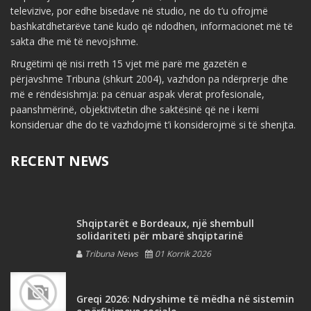
televizive, por edhe bisedave në studio, ne do t’u ofrojmë
bashkatdhetarëve tanë kudo që ndodhen, informacionet më të
sakta dhe më të nevojshme.
Rrugëtimi që nisi rreth 15 vjet më parë me gazetën e
përjavshme Tribuna (shkurt 2004), vazhdon pa ndërprerje dhe
më e rëndësishmja: pa cënuar aspak vlerat profesionale,
paanshmërinë, objektivitetin dhe saktësinë që ne i kemi
konsideruar dhe do të vazhdojmë t’i konsiderojmë si të shenjta.
RECENT NEWS
Shqiptarët e Bordeaux, një shembull
solidariteti për mbarë shqiptarinë
Tribuna News
01 Korrik 2026
Greqi 2026: Ndryshime të mëdha në sistemin