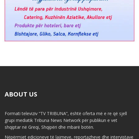
ABOUT US
Formati televiziv “TV TRIBUNA”, është oferta më e re që sjell
grupi mediatik Tribuna News Network për publikun e vet
shqiptar në Greqi, Shqipëri dhe mbarë botën.
Nëpërmjet edicioneve të lajmeve, reportazheve dhe intervistave