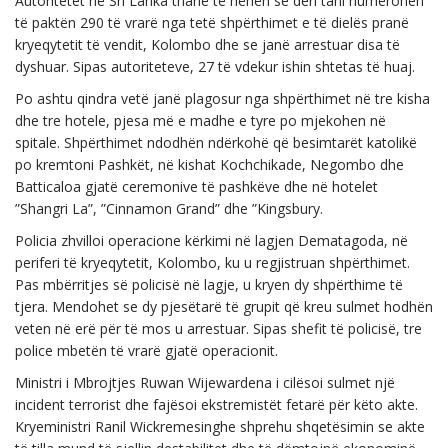
Autoritetet në Sri Lanka thanë të hënën se deri tani numërohen
të paktën 290 të vrarë nga tetë shpërthimet e të dielës pranë
kryeqytetit të vendit, Kolombo dhe se janë arrestuar disa të
dyshuar. Sipas autoriteteve, 27 të vdekur ishin shtetas të huaj.
Po ashtu qindra vetë janë plagosur nga shpërthimet në tre kisha
dhe tre hotele, pjesa më e madhe e tyre po mjekohen në
spitale. Shpërthimet ndodhën ndërkohë që besimtarët katolikë
po kremtoni Pashkët, në kishat Kochchikade, Negombo dhe
Batticaloa gjatë ceremonive të pashkëve dhe në hotelet
”Shangri La”, ”Cinnamon Grand” dhe ”Kingsbury.
Policia zhvilloi operacione kërkimi në lagjen Dematagoda, në
periferi të kryeqytetit, Kolombo, ku u regjistruan shpërthimet.
Pas mbërritjes së policisë në lagje, u kryen dy shpërthime të
tjera. Mendohet se dy pjesëtarë të grupit që kreu sulmet hodhën
veten në erë për të mos u arrestuar. Sipas shefit të policisë, tre
police mbetën të vrarë gjatë operacionit.
Ministri i Mbrojtjes Ruwan Wijewardena i cilësoi sulmet një
incident terrorist dhe fajësoi ekstremistët fetarë për këto akte.
Kryeministri Ranil Wickremesinghe shprehu shqetësimin se akte