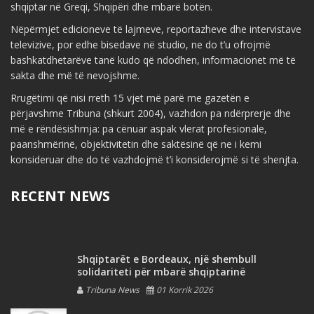
shqiptar në Greqi, Shqipëri dhe mbarë botën.
Nëpërmjet edicioneve të lajmeve, reportazheve dhe intervistave
televizive, por edhe bisedave në studio, ne do t’u ofrojmë
bashkatdhetarëve tanë kudo që ndodhen, informacionet më të
sakta dhe më të nevojshme.
Rrugëtimi që nisi rreth 15 vjet më parë me gazetën e
përjavshme Tribuna (shkurt 2004), vazhdon pa ndërprerje dhe
më e rëndësishmja: pa cënuar aspak vlerat profesionale,
paanshmërinë, objektivitetin dhe saktësinë që ne i kemi
konsideruar dhe do të vazhdojmë t’i konsiderojmë si të shenjta.
RECENT NEWS
Shqiptarët e Bordeaux, një shembull
solidariteti për mbarë shqiptarinë
Tribuna News
01 Korrik 2026