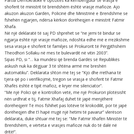
Partia Demokratike e opozitës ka këmbëngulur se vrasja e
shoferit të ministrit të brendshëm është vrasje mafioze. Ajo
akuzon akuzon Gardën, Policinë dhe Ministrinë e Brendshme se
fshehën ngjarjen, ndërsa kërkon dorëheqjen e ministrit Fatmir
Xhafa.
Në një deklaratë të saj PD shprehet se “ne jemi të bindur se
ngjarja është një vrasje mafioze, ndoshta edhe më e rrezikshme
sesa vrasja e shoferit të familjes së Prokurorit të Përgjithshëm
Theodhori Sollaku në mes te bulevardit në vitin 2003”.
Sipas PD, si “… ka mundësi që brenda Gardës së Republikës
askush nuk ka dëgjuar 3 të shtëna armë me breshëri
automatiku”. Deklarata shton më tej se “Kjo dhe rrethana të
tjera që po i verifikojmë, tregon se vrasja e shoferit të Fatmir
Xhafës është e tipit mafioz, e kryer me silenciator”.
“Me një Polici që e kontrollon vetë, me një Prokurori plotësisht
nën urdhrat e tij, Fatmir Xhafaj duhet të japë menjëherë
dorëheqjen! Të mos fshihet pas lotëve të krokodilit, por të japë
dorëheqjen dhe t’i hapë rrugë një hetimi të pavarur” vlerëson
deklarata, duke shtuar më tej se: “Me Fatmir Xhafën Ministër të
Brendshëm, e vërteta e vrasjes mafioze nuk do të dalë në
dritë!”.