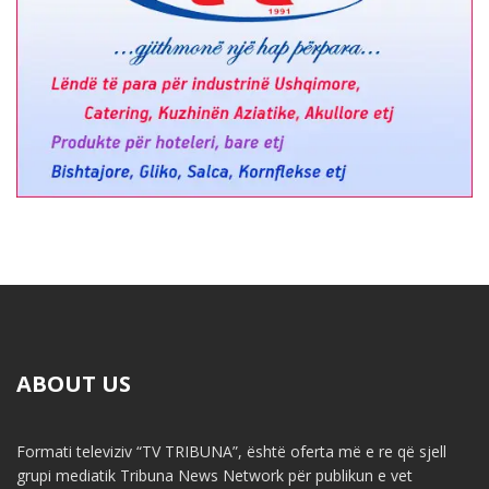
ABOUT US
Formati televiziv “TV TRIBUNA”, është oferta më e re që sjell
grupi mediatik Tribuna News Network për publikun e vet