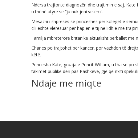
Ndërsa trajtonte diagnozën dhe trajtimin e saj, Kate
u thënë atyre se “ju nuk jeni vetëm”.
Mesazhi i shpresës së princeshës për kolegët e sëmurë 
cili është vlerësuar për hapjen e tij në lidhje me trajtim
Familja mbretërore britanike aktualisht përballet me
Charles po trajtohet për kancer, por vazhdon të drej
këtë.
Princesha Kate, gruaja e Princit William, u tha se po
takimet publike deri pas Pashkëve, gjë që nxiti speku
Ndaje me miqte