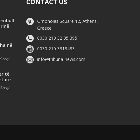
CONTACT US
hembull
Omonoias Square 12, Athens,
arinë
Greece
0030 210 32 35 395
dha në
0030 210 3318483
Greqi
info@tribuna-news.com
ër të
ëtare
Greqi