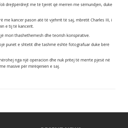
 foli drejtpërdrejt me të tjerët që merren me sëmundjen, duke
me kancer pason atë të vjehrrit të saj, mbretit Charles III, i
in e tij të kancerit.
 një mori thashethemesh dhe teorish konspirative.
tojë punët e shtetit dhe tashmë është fotografuar duke bërë
 shërohej nga një operacion dhe nuk pritej të merrte pjesë në
lime masive për mirëqenien e saj.