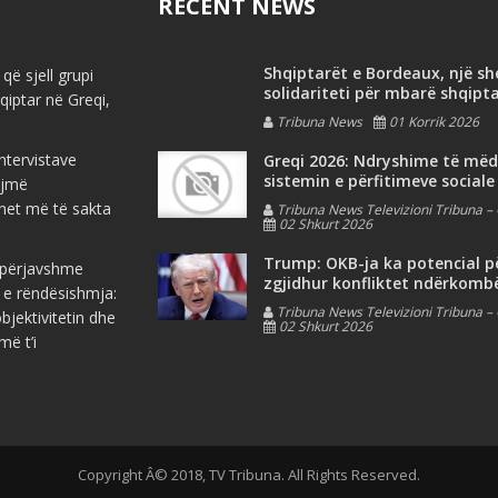
RECENT NEWS
Shqiptarët e Bordeaux, një s
që sjell grupi
solidariteti për mbarë shqipt
iptar në Greqi,
Tribuna News
01 Korrik 2026
ntervistave
Greqi 2026: Ndryshime të më
sistemin e përfitimeve sociale
ojmë
net më të sakta
Tribuna News Televizioni Tribuna – 
02 Shkurt 2026
Trump: OKB-ja ka potencial p
e përjavshme
zgjidhur konfliktet ndërkomb
 e rëndësishmja:
Tribuna News Televizioni Tribuna – 
jektivitetin dhe
02 Shkurt 2026
më t’i
Copyright Â© 2018, TV Tribuna. All Rights Reserved.