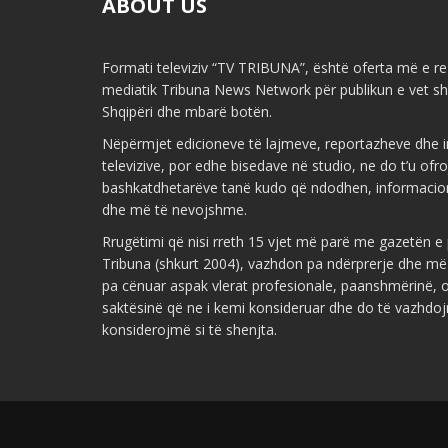
ABOUT US
Formati televiziv “TV TRIBUNA”, është oferta më e re 
mediatik Tribuna News Network për publikun e vet shq
Shqipëri dhe mbarë botën.
Nëpërmjet edicioneve të lajmeve, reportazheve dhe i
televizive, por edhe bisedave në studio, ne do t’u ofr
bashkatdhetarëve tanë kudo që ndodhen, informacio
dhe më të nevojshme.
Rrugëtimi që nisi rreth 15 vjet më parë me gazetën 
Tribuna (shkurt 2004), vazhdon pa ndërprerje dhe më
pa cënuar aspak vlerat profesionale, paanshmërinë, ob
saktësinë që ne i kemi konsideruar dhe do të vazhdoj
konsiderojmë si të shenjta.