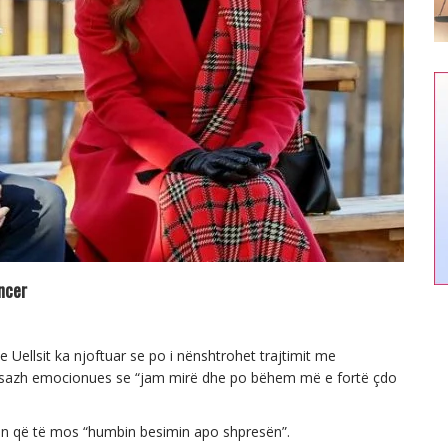
ncer
ellsit ka njoftuar se po i nënshtrohet trajtimit me
mesazh emocionues se “jam mirë dhe po bëhem më e fortë çdo
erin që të mos “humbin besimin apo shpresën”.