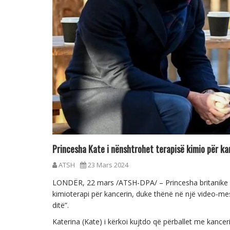
Princesha Kate i nënshtrohet terapisë kimio për ka
ATSH
23 Mars 2024
LONDËR, 22 mars /ATSH-DPA/ – Princesha britanike e U
kimioterapi për kancerin, duke thënë në një video-
ditë”.
Katerina (Kate) i kërkoi kujtdo që përballet me kanc