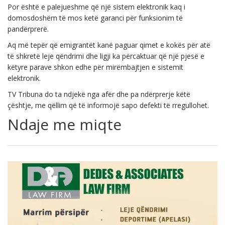
Por është e palejueshme që një sistem elektronik kaq i
domosdoshëm të mos ketë garanci për funksionim të
pandërprerë.
Aq më tepër që emigrantët kanë paguar qimet e kokës për atë
të shkretë leje qëndrimi dhe ligji ka përcaktuar që një pjesë e
këtyre parave shkon edhe për mirëmbajtjen e sistemit
elektronik.
TV Tribuna do ta ndjekë nga afër dhe pa ndërprerje këtë
çështje, me qëllim që të informojë sapo defekti të rregullohet.
Ndaje me miqte