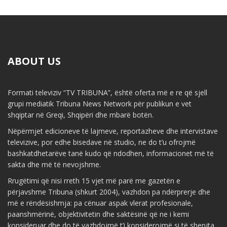
ABOUT US
Formati televiziv “TV TRIBUNA”, është oferta më e re që sjell
grupi mediatik Tribuna News Network për publikun e vet
shqiptar në Greqi, Shqipëri dhe mbarë botën.
Nëpërmjet edicioneve të lajmeve, reportazheve dhe intervistave
televizive, por edhe bisedave në studio, ne do t’u ofrojmë
bashkatdhetarëve tanë kudo që ndodhen, informacionet më të
sakta dhe më të nevojshme.
Rrugëtimi që nisi rreth 15 vjet më parë me gazetën e
përjavshme Tribuna (shkurt 2004), vazhdon pa ndërprerje dhe
më e rëndësishmja: pa cënuar aspak vlerat profesionale,
paanshmërinë, objektivitetin dhe saktësinë që ne i kemi
konsideruar dhe do të vazhdojmë t’i konsiderojmë si të shenjta.