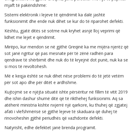
mjaft të pakëndshme:
Sistemi elektronik i lejeve të qëndrimit ka dalë jashtë
funksionimit dhe ende nuk dihet se kur do të riparohet defekti.
Kështu, gjatë ditës së sotme nuk kryhet asnjë lloj veprimi që
lidhet me lejet e qëndrimit.
Mirëpo, kur mendon se në gjithë Greqinë ka me mijëra njerëz që
sot janë ngritur që pas mesnate për të zënë radhën para
qendrave të shërbimit dhe nuk do të kryejnë dot punë, nuk ka se
si mos të revoltohesh.
Më e keqja është se nuk dihet nëse problemi do të jetë vetëm
për sot apo dhe për ditët e ardhshme.
Kujtojmë se e njëjta situatë ishte përsëritur në fillim të vitit 2019
dhe ishin dashur shumë ditë që të rikthehej funksionimi. Aq sa
atëherë ministria kishte nxjerrë një qarkore, ku thuhej që zgjatej
afati i vlefshmërisë së gjithë lejeve të skaduara që duhej të
rinovoheshin gjithë periudhës që vazhdonte defekti.
Natyrisht, edhe defektet janë brenda programit.