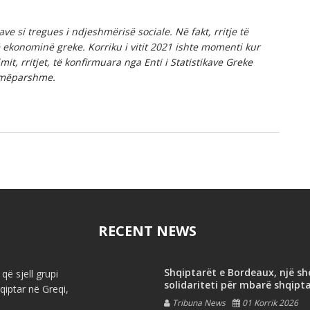
ave si tregues i ndjeshmërisë sociale. Në fakt, rritje të
në ekonominë greke. Korriku i vitit 2021 ishte momenti kur
imit, rritjet, të konfirmuara nga Enti i Statistikave Greke
ë mëparshme.
RECENT NEWS
Shqiptarët e Bordeaux, një s
që sjell grupi
solidariteti për mbarë shqipt
iptar në Greqi,
Tribuna News
01 Korrik 2026