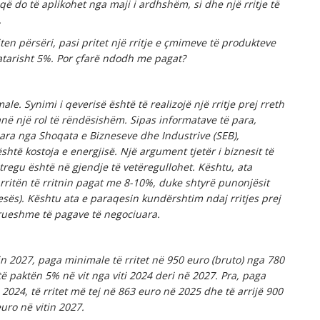
 që do të aplikohet nga maji i ardhshëm, si dhe një rritje të
.
riten përsëri, pasi pritet një rritje e çmimeve të produkteve
satarisht 5%. Por çfarë ndodh me pagat?
e. Synimi i qeverisë është të realizojë një rritje prej rreth
ë një rol të rëndësishëm. Sipas informatave të para,
uara nga Shoqata e Bizneseve dhe Industrive (SEB),
shtë kostoja e energjisë. Një argument tjetër i biznesit të
tregu është në gjendje të vetëregullohet. Kështu, ata
rritën të rritnin pagat me 8-10%, duke shtyrë punonjësit
ërkesës). Kështu ata e paraqesin kundërshtim ndaj rritjes prej
drueshme të pagave të negociuara.
in 2027, paga minimale të rritet në 950 euro (bruto) nga 780
j të paktën 5% në vit nga viti 2024 deri në 2027. Pra, paga
2024, të rritet më tej në 863 euro në 2025 dhe të arrijë 900
euro në vitin 2027.