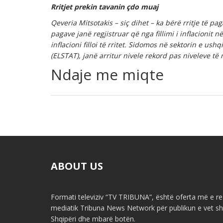
Rritjet
prekin tavanin ç
do muaj
Qeveria Mitsotakis – siç dihet – ka bërë rritje të pag
pagave janë regjistruar që nga fillimi i inflacionit 
inflacioni filloi të rritet. Sidomos në sektorin e ushq
(ELSTAT), janë arritur nivele rekord pas niveleve t
Ndaje me miqte
ABOUT US
Formati televiziv “TV TRIBUNA”, është oferta më e re 
mediatik Tribuna News Network për publikun e vet shq
Shqipëri dhe mbarë botën.