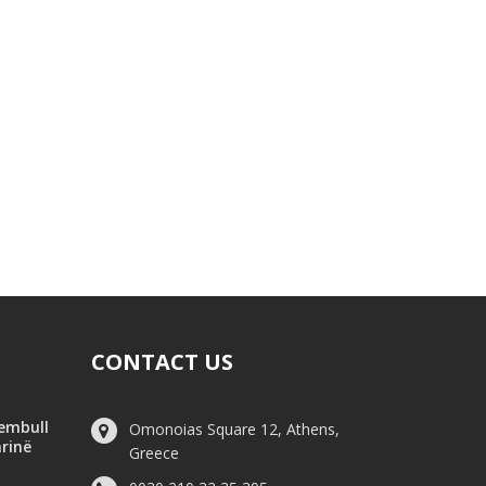
CONTACT US
hembull
Omonoias Square 12, Athens,
arinë
Greece