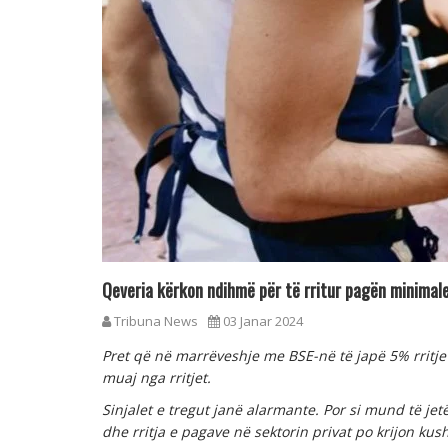
Qeveria kërkon ndihmë për të rritur pagën minimal
Tribuna News
03 Janar 2024
Pret që në marrëveshje me BSE-në të japë 5% rritje 
muaj nga rritjet.
Sinjalet e tregut janë alarmante. Por si mund të jetë
dhe rritja e pagave në sektorin privat po krijon kus