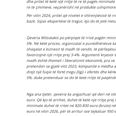
dhe pritet të ketë një rritje të re të pagës minimale
re të çmimeve, veçanërisht në produkte ushqimore
Për vitin 2024, pritet që nivelet e shtrenjtësisë të r
bazë. Sipas ekspertëve të tregut, kjo do të jetë me
Qeveria Mitsotakis po përpiqet të rrisë pagën minimal
5%. Në këtë proces, organizatat e punëdhënësve kan
shoqatat e biznesit të madh të vendit, të përfaqës
favorizojnë një rritje prej 3-4%. Argumenti kryesor ë
madh është themeli i liberalizmit ekonomik, pra se 
pretendon se gjatë vitit 2023, kompanitë e mëdha a
drejt një fuqie të fortë tregu (ligji i ofertës dhe k
5%, duke pretenduar se do të ketë rritje të paqën
Nga ana tjetër, qeveria ka angazhuar që deri në vit
euro. Që kjo të arrihet, duhet të ketë një rritje pre
minimale duhet të rritet në 820-830 euro (bruto) në 
euro në vitin 2026, për të arritur ose tejkaluar 950 