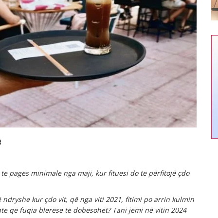
e
të pagës minimale nga maji, kur fituesi do të përfitojë çdo
 ndryshe kur çdo vit, që nga viti 2021, fitimi po arrin kulmin
hte që fuqia blerëse të dobësohet? Tani jemi në vitin 2024