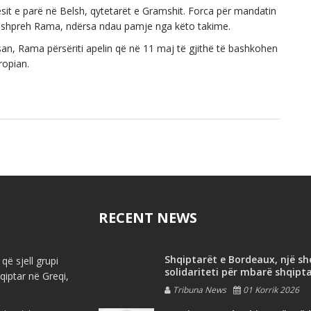
esit e parë në Belsh, qytetarët e Gramshit. Forca për mandatin
u shpreh Rama, ndërsa ndau pamje nga këto takime.
n, Rama përsëriti apelin që në 11 maj të gjithë të bashkohen
ropian.
RECENT NEWS
Shqiptarët e Bordeaux, një s
që sjell grupi
solidariteti për mbarë shqipt
iptar në Greqi,
Tribuna News
01 Korrik 2026