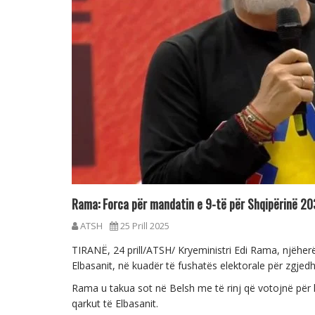
Rama: Forca për mandatin e 9-të për Shqipërinë 20
ATSH
25 Prill 2025
TIRANË, 24 prill/ATSH/ Kryeministri Edi Rama, njëherës
Elbasanit, në kuadër të fushatës elektorale për zgjedh
Rama u takua sot në Belsh me të rinj që votojnë për 
qarkut të Elbasanit.