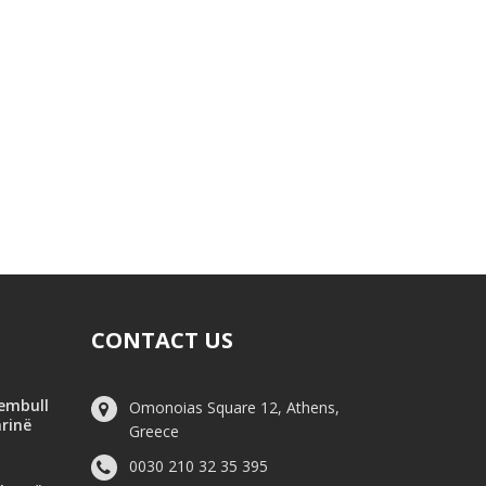
CONTACT US
hembull
Omonoias Square 12, Athens,
arinë
Greece
0030 210 32 35 395