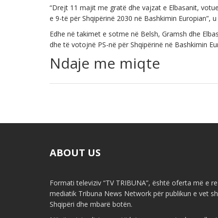
“Drejt 11 majit me gratë dhe vajzat e Elbasanit, votu
e 9-të për Shqipërinë 2030 në Bashkimin Europian”, 
Edhe në takimet e sotme në Belsh, Gramsh dhe Elbasa
dhe të votojnë PS-në për Shqipërinë në Bashkimin Eu
Ndaje me miqte
ABOUT US
Formati televiziv “TV TRIBUNA”, është oferta më e re 
mediatik Tribuna News Network për publikun e vet shq
Shqipëri dhe mbarë botën.