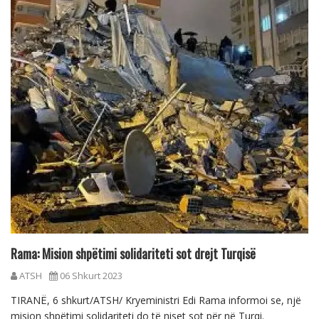
Rama: Mision shpëtimi solidariteti sot drejt Turqisë
ATSH
06 Shkurt 2023
TIRANË, 6 shkurt/ATSH/ Kryeministri Edi Rama informoi se, një
mision shpëtimi solidariteti do të niset sot për në Turqi.