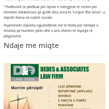
“Thellësisht të pikëlluar për lajmin e mëngjesit të sotëm për
tërmetin shkatërrues që goditi disa zona të Turqisë dhe Sirisë”, u
shpreh Rama në rrjetet sociale.
Kryeministri shprehu ngushëllimet më të thella për familjet e
shumta që humbën jetën dhe u uroi shërim të shpejtë të
plagosurve.
Ndaje me miqte