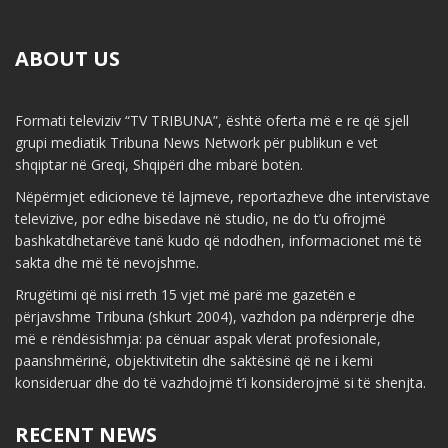
ABOUT US
Formati televiziv “TV TRIBUNA”, është oferta më e re që sjell
grupi mediatik Tribuna News Network për publikun e vet
shqiptar në Greqi, Shqipëri dhe mbarë botën.
Nëpërmjet edicioneve të lajmeve, reportazheve dhe intervistave
televizive, por edhe bisedave në studio, ne do t’u ofrojmë
bashkatdhetarëve tanë kudo që ndodhen, informacionet më të
sakta dhe më të nevojshme.
Rrugëtimi që nisi rreth 15 vjet më parë me gazetën e
përjavshme Tribuna (shkurt 2004), vazhdon pa ndërprerje dhe
më e rëndësishmja: pa cënuar aspak vlerat profesionale,
paanshmërinë, objektivitetin dhe saktësinë që ne i kemi
konsideruar dhe do të vazhdojmë t’i konsiderojmë si të shenjta.
RECENT NEWS