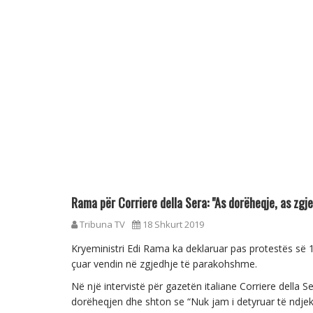
Rama për Corriere della Sera: "As dorëheqje, as zgje
Tribuna TV
18 Shkurt 2019
Kryeministri Edi Rama ka deklaruar pas protestës së 
çuar vendin në zgjedhje të parakohshme.
Në një intervistë për gazetën italiane Corriere della
dorëheqjen dhe shton se “Nuk jam i detyruar të ndjek