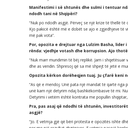
Manifestimi i së shtunës dhe sulmi i tentuar nd
ndodh tani në Shqipëri?
“Nuk po ndodh asgjë. Përveç se një krize të thellë të o
Kjo pakicë është më e dobët se ajo e zgjedhjeve të v
më pak vota”.
Por, opozita e drejtuar nga Lulzim Basha, lider
rënda: vjedhje votash dhe korrupsion. Ajo thotë 
“Nuk marr mundimin të bëj replikë. Jam i shqetësuar v
dhe as vendin. Shpresoj që sa më shpejt të jetë e mun
Opozita kërkon dorëheqjen tuaj. Ju çfarë keni 
“As që e mendoj. Unë pata një mandat të qartë nga p
unë kam një detyrim ndaj bashkëkombasve të mi. Nuk 
Detyrimi i vetëm është kontrata me popullin shqiptar, 
Pra, pas asaj që ndodhi të shtunën, investitorë
asgjë?
“Jo. E vetmja gjë që bëri protesta e opozitës ishte d
por me një rezultat zhgënjyes. E vetmja pasojë konkret