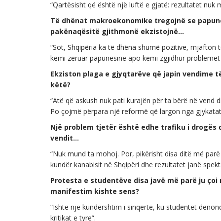
“Qartësisht që është një luftë e gjatë: rezultatet nuk 
Të dhënat makroekonomike tregojnë se papunësi
pakënaqësitë gjithmonë ekzistojnë…
“Sot, Shqipëria ka të dhëna shumë pozitive, mjafton t
kemi zeruar papunësinë apo kemi zgjidhur problemet e
Ekziston plaga e gjyqtarëve që japin vendime t
këtë?
“Atë që askush nuk pati kurajën për ta bërë në vend d
Po çojmë përpara një reformë që largon nga gjykatat 
Një problem tjetër është edhe trafiku i drogës 
vendit…
“Nuk mund ta mohoj. Por, pikërisht disa ditë më parë G
kundër kanabisit në Shqipëri dhe rezultatet janë spekt
Protesta e studentëve disa javë më parë ju çoi 
manifestim kishte sens?
“Ishte një kundërshtim i sinqertë, ku studentët deno
kritikat e tyre”.