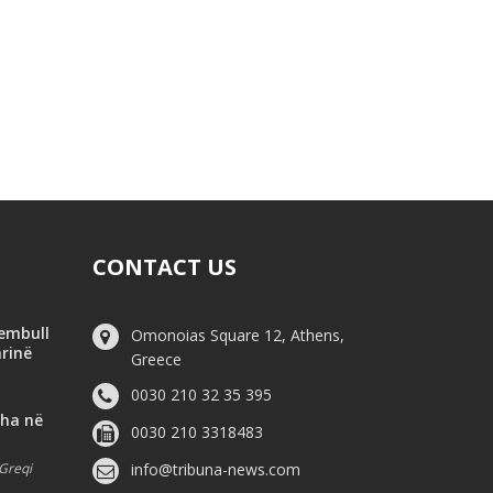
CONTACT US
hembull
Omonoias Square 12, Athens,
arinë
Greece
0030 210 32 35 395
dha në
0030 210 3318483
Greqi
info@tribuna-news.com