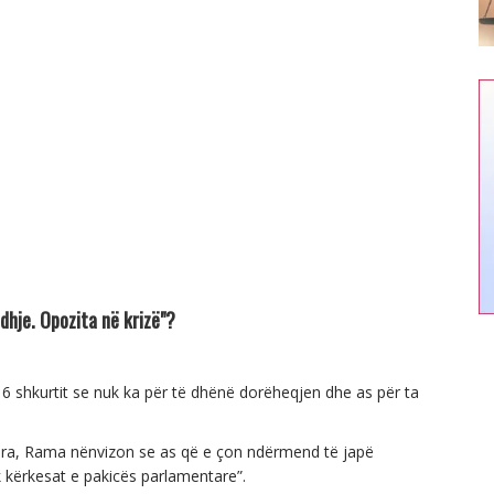
dhje. Opozita në krizë"?
16 shkurtit se nuk ka për të dhënë dorëheqjen dhe as për ta
 Sera, Rama nënvizon se as që e çon ndërmend të japë
 kërkesat e pakicës parlamentare”.