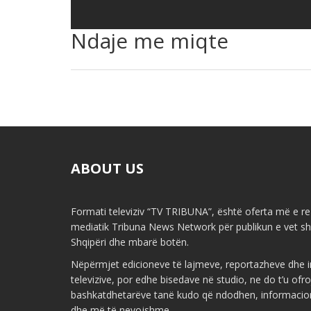
Ndaje me miqte
ABOUT US
Formati televiziv “TV TRIBUNA”, është oferta më e re 
mediatik Tribuna News Network për publikun e vet shq
Shqipëri dhe mbarë botën.
Nëpërmjet edicioneve të lajmeve, reportazheve dhe i
televizive, por edhe bisedave në studio, ne do t’u ofr
bashkatdhetarëve tanë kudo që ndodhen, informacio
dhe më të nevojshme.