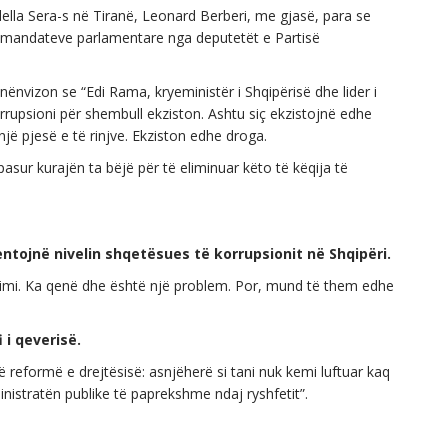
della Sera-s në Tiranë, Leonard Berberi, me gjasë, para se
e mandateve parlamentare nga deputetët e Partisë
nënvizon se “Edi Rama, kryeministër i Shqipërisë dhe lider i
rrupsioni për shembull ekziston. Ashtu siç ekzistojnë edhe
ë pjesë e të rinjve. Ekziston edhe droga.
asur kurajën ta bëjë për të eliminuar këto të këqija të
tojnë nivelin shqetësues të korrupsionit në Shqipëri.
utimi. Ka qenë dhe është një problem. Por, mund të them edhe
 i qeverisë.
reformë e drejtësisë: asnjëherë si tani nuk kemi luftuar kaq
istratën publike të paprekshme ndaj ryshfetit”.