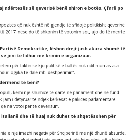
aj ndërtesës së qeverisë bënë xhiron e botës. Çfarë po
pozitës që nuk është në gjendje të sfidojë politikisht qeverinë.
itit 2017: nëse do të shkonim të votonim sot, ajo do të merrte
 i Partisë Demokratike, lëshon drejt jush akuza shumë të
se jeni të lidhur me krimin e organizuar.
etëm për faktin se kjo politikë e baltës nuk ndihmon as ata
dur logjika të dalë mbi dëshpërimin”.
ndërmend të bëni?
opulli, kemi një shumicë të qartë në parlament dhe në fund
jam i detyruar të ndjek kërkesat e pakicës parlamentare.
që na votoi për të qeverisur”.
t italianë dhe të huaj nuk duhet të shqetësohen për
hënia e një imazhi negativ për Shqipërinë me një dhunë absurde,
e ishte shkatërrimi i një vepre arti, një kërpudhë, që e kisha