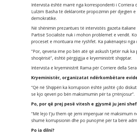
Intervista është marrë nga korrespondenti i Corriera 
Lulzim Basha të deklaronte propozimin për djegien 
demokratike.
Në shënimin prezantues të intervistës gazeta italiane 
Partisë Socialiste nuk i mohon problemet e vendit. Ko
proceset e montuara me ryshfet. Ka pakënaqësi nga nj
”Por, qeveria ime po bën atë që askush tjetër nuk ka p
shoqërisë”, është përgjigjja e kryeministrit shqiptar.
Intervista e kryeministrit Rama për Corriere della Sera
Kryeministër, organizatat ndërkombëtare eviden
“Që në Shqipëri ka korrupsion është jashtë çdo disk
se kjo qeveri po bën maksimumin për ta çrrënjosur”.
Po, por që prej pesë vitesh e gjysmë ju jeni shefi
“Më lejo t’ju them që jemi impenjuar në maksimum në 
shumë korrupsionin dhe po punojmë për ta bërë admin
Po ia dilni?