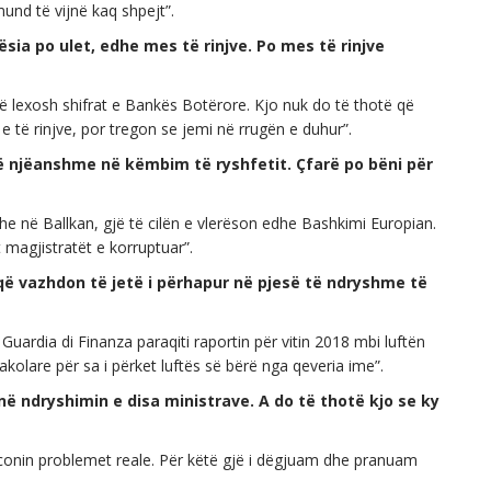
mund të vijnë kaq shpejt”.
a po ulet, edhe mes të rinjve. Po mes të rinjve
ë lexosh shifrat e Bankës Botërore. Kjo nuk do të thotë që
 të rinjve, por tregon se jemi në rrugën e duhur”.
ë njëanshme në këmbim të ryshfetit. Çfarë po bëni për
he në Ballkan, gjë të cilën e vlerëson edhe Bashkimi Europian.
magjistratët e korruptuar”.
që vazhdon të jetë i përhapur në pjesë të ndryshme të
uardia di Finanza paraqiti raportin për vitin 2018 mbi luftën
akolare për sa i përket luftës së bërë nga qeveria ime”.
në ndryshimin e disa ministrave. A do të thotë kjo se ky
nconin problemet reale. Për këtë gjë i dëgjuam dhe pranuam