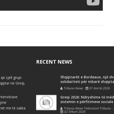
RECENT NEWS
Shqiptarët e Bordeaux, një s
që sjell grupi
solidariteti për mbarë shqipt
iptar në Greqi,
Tribuna News
01 Korrik 2026
ntervistave
Greqi 2026: Ndryshime të më
sistemin e përfitimeve sociale
ojmë
net më të sakta
Tribuna News Televizioni Tribuna – 
02 Shkurt 2026