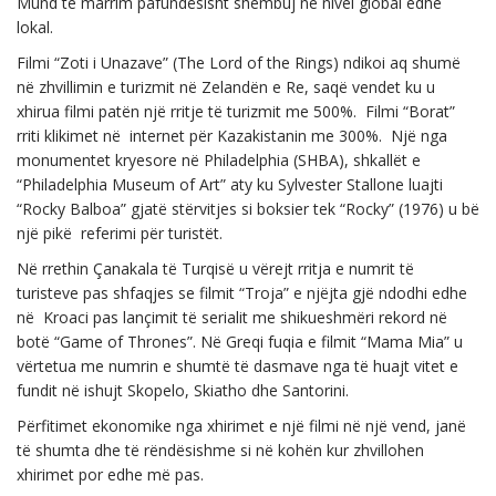
Mund te marrim pafundësisht shembuj ne nivel global edhe
lokal.
Filmi “Zoti i Unazave” (The Lord of the Rings) ndikoi aq shumë
në zhvillimin e turizmit në Zelandën e Re, saqë vendet ku u
xhirua filmi patën një rritje të turizmit me 500%. Filmi “Borat”
rriti klikimet në internet për Kazakistanin me 300%. Një nga
monumentet kryesore në Philadelphia (SHBA), shkallët e
“Philadelphia Museum of Art” aty ku Sylvester Stallone luajti
“Rocky Balboa” gjatë stërvitjes si boksier tek “Rocky” (1976) u bë
një pikë referimi për turistët.
Në rrethin Çanakala të Turqisë u vërejt rritja e numrit të
turisteve pas shfaqjes se filmit “Troja” e njëjta gjë ndodhi edhe
në Kroaci pas lançimit të serialit me shikueshmëri rekord në
botë “Game of Thrones”. Në Greqi fuqia e filmit “Mama Mia” u
vërtetua me numrin e shumtë të dasmave nga të huajt vitet e
fundit në ishujt Skopelo, Skiatho dhe Santorini.
Përfitimet ekonomike nga xhirimet e një filmi në një vend, janë
të shumta dhe të rëndësishme si në kohën kur zhvillohen
xhirimet por edhe më pas.