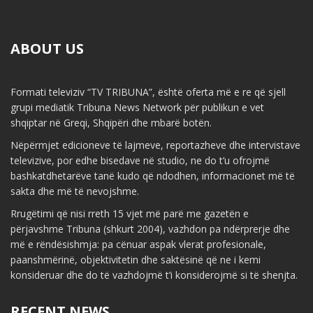
ABOUT US
Formati televiziv “TV TRIBUNA”, është oferta më e re që sjell
grupi mediatik Tribuna News Network për publikun e vet
shqiptar në Greqi, Shqipëri dhe mbarë botën.
Nëpërmjet edicioneve të lajmeve, reportazheve dhe intervistave
televizive, por edhe bisedave në studio, ne do t’u ofrojmë
bashkatdhetarëve tanë kudo që ndodhen, informacionet më të
sakta dhe më të nevojshme.
Rrugëtimi që nisi rreth 15 vjet më parë me gazetën e
përjavshme Tribuna (shkurt 2004), vazhdon pa ndërprerje dhe
më e rëndësishmja: pa cënuar aspak vlerat profesionale,
paanshmërinë, objektivitetin dhe saktësinë që ne i kemi
konsideruar dhe do të vazhdojmë t’i konsiderojmë si të shenjta.
RECENT NEWS