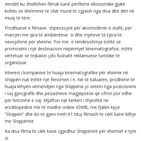
Vendet ku zhvillohen filmat kanë përfitime ekonomike gjatë
kohës se xhirimeve te cilat mund të zgjasin nga disa ditë deri në
muaj të tëre.
Prodhuesit e filmave shpenzojnë për akomodimin e stafit, për
marrjen me qira të ambienteve si dhe mjeteve të tjera të
nevojshme për xhirime. Por më e rëndësishmja është së
promovimi i një destinacioni nëpërmjet kinematografisë, është
vërtetuar se tejkalon çdo fushatë reklamuese turistike të
organizuar.
Interesi i kompanive të huaja kinematografike për xhirime në
Shqipëri nuk është një fenomen i ri. Në të kaluarën, prodhime të
huaja kthyen vëmendjen nga Shqipëria jo vetëm nga pozicionimi
i saj gjeografik dhe peizazheve magjepsëse që ofron por edhe
për historinë e saj. Mjafton një kërkim i thjeshtë në
enciklopedinë më të madhe online IDMB, me fjalën kyçe
“Shqipëri” dhe do të gjeni rreth 61 tituj filmash të cilët kanë lidhje
me Shqipërinë.
Ka disa filma të cilët kanë zgjedhur Shqipërinë për xhirimet e tyre
si: