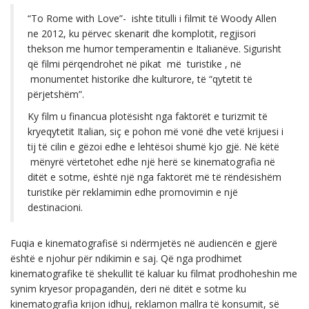
“To Rome with Love”- ishte titulli i filmit të Woody Allen
ne 2012, ku përvec skenarit dhe komplotit, regjisori
thekson me humor temperamentin e Italianëve. Sigurisht
që filmi përqendrohet në pikat më turistike , në
monumentet historike dhe kulturore, të “qytetit të
përjetshëm”.
Ky film u financua plotësisht nga faktorët e turizmit të
kryeqytetit Italian, siç e pohon më vonë dhe vetë krijuesi i
tij të cilin e gëzoi edhe e lehtësoi shumë kjo gjë. Në këtë
mënyrë vërtetohet edhe një herë se kinematografia në
ditët e sotme, është një nga faktorët më të rëndësishëm
turistike për reklamimin edhe promovimin e një
destinacioni.
Fuqia e kinematografisë si ndërmjetës në audiencën e gjerë
është e njohur për ndikimin e saj. Që nga prodhimet
kinematografike të shekullit të kaluar ku filmat prodhoheshin me
synim kryesor propagandën, deri në ditët e sotme ku
kinematografia krijon idhuj, reklamon mallra të konsumit, së