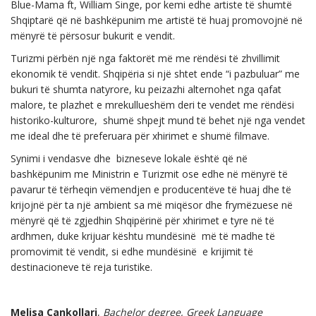
Blue-Mama ft, William Singe, por kemi edhe artiste të shumtë
Shqiptarë që në bashkëpunim me artistë të huaj promovojnë në
mënyrë të përsosur bukurit e vendit.
Turizmi përbën një nga faktorët më me rëndësi të zhvillimit
ekonomik të vendit. Shqipëria si një shtet ende “i pazbuluar” me
bukuri të shumta natyrore, ku peizazhi alternohet nga qafat
malore, te plazhet e mrekullueshëm deri te vendet me rëndësi
historiko-kulturore, shumë shpejt mund të behet një nga vendet
me ideal dhe të preferuara për xhirimet e shumë filmave.
Synimi i vendasve dhe bizneseve lokale është që në
bashkëpunim me Ministrin e Turizmit ose edhe në mënyrë të
pavarur të tërheqin vëmendjen e producentëve të huaj dhe të
krijojnë për ta një ambient sa më miqësor dhe frymëzuese në
mënyrë që të zgjedhin Shqipërinë për xhirimet e tyre në të
ardhmen, duke krijuar kështu mundësinë më të madhe të
promovimit të vendit, si edhe mundësinë e krijimit të
destinacioneve të reja turistike.
Melisa Cankollari
,
Bachelor degree, Greek Language