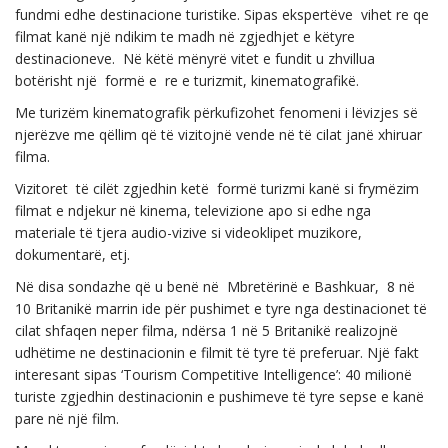
fundmi edhe destinacione turistike. Sipas ekspertëve vihet re qe
filmat kanë një ndikim te madh në zgjedhjet e këtyre
destinacioneve. Në këtë mënyrë vitet e fundit u zhvillua
botërisht një formë e re e turizmit, kinematografikë.
Me turizëm kinematografik përkufizohet fenomeni i lëvizjes së
njerëzve me qëllim që të vizitojnë vende në të cilat janë xhiruar
filma.
Vizitoret të cilët zgjedhin ketë formë turizmi kanë si frymëzim
filmat e ndjekur në kinema, televizione apo si edhe nga
materiale të tjera audio-vizive si videoklipet muzikore,
dokumentarë, etj.
Në disa sondazhe që u benë në Mbretërinë e Bashkuar, 8 në
10 Britanikë marrin ide për pushimet e tyre nga destinacionet të
cilat shfaqen neper filma, ndërsa 1 në 5 Britanikë realizojnë
udhëtime ne destinacionin e filmit të tyre të preferuar. Një fakt
interesant sipas ‘Tourism Competitive Intelligence’: 40 milionë
turiste zgjedhin destinacionin e pushimeve të tyre sepse e kanë
pare në një film.