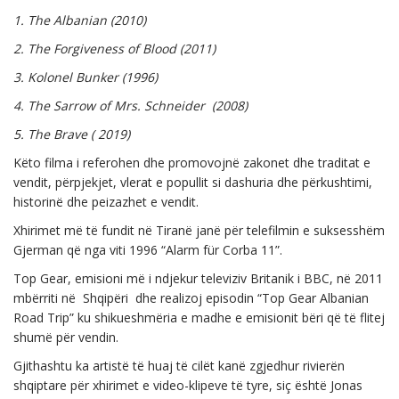
1. The Albanian (2010)
2. The Forgiveness of Blood (2011)
3. Kolonel Bunker (1996)
4. The Sarrow of Mrs. Schneider (2008)
5. The Brave ( 2019)
Këto filma i referohen dhe promovojnë zakonet dhe traditat e
vendit, përpjekjet, vlerat e popullit si dashuria dhe përkushtimi,
historinë dhe peizazhet e vendit.
Xhirimet më të fundit në Tiranë janë për telefilmin e suksesshëm
Gjerman që nga viti 1996 “Alarm für Corba 11”.
Top Gear, emisioni më i ndjekur televiziv Britanik i BBC, në 2011
mbërriti në Shqipëri dhe realizoj episodin “Top Gear Albanian
Road Trip” ku shikueshmëria e madhe e emisionit bëri që të flitej
shumë për vendin.
Gjithashtu ka artistë të huaj të cilët kanë zgjedhur rivierën
shqiptare për xhirimet e video-klipeve të tyre, siç është Jonas