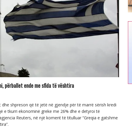
, përballet ende me sfida të vështira
t dhe shpreson që të jetë në gjendje për të marrë sërish kredi
t që e tkurri ekonominë greke me 26% dhe e detyroi të
gjencia Reuters, në një koment të titulluar “Greqia e gatshme
ira”.