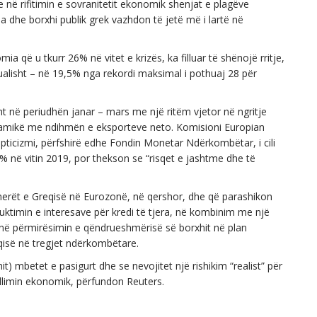
 në rifitimin e sovranitetit ekonomik shenjat e plagëve
 dhe borxhi publik grek vazhdon të jetë më i lartë në
ia që u tkurr 26% në vitet e krizës, ka filluar të shënojë rritje,
alisht – në 19,5% nga rekordi maksimal i pothuaj 28 për
ht në periudhën janar – mars me një ritëm vjetor në ngritje
inamikë me ndihmën e eksporteve neto. Komisioni Europian
epticizmi, përfshirë edhe Fondin Monetar Ndërkombëtar, i cili
% në vitin 2019, por thekson se “risqet e jashtme dhe të
tnerët e Greqisë në Eurozonë, në qershor, dhe që parashikon
duktimin e interesave për kredi të tjera, në kombinim me një
ë në përmirësimin e qëndrueshmërisë së borxhit në plan
isë në tregjet ndërkombëtare.
 mbetet e pasigurt dhe se nevojitet një rishikim “realist” për
illimin ekonomik, përfundon Reuters.