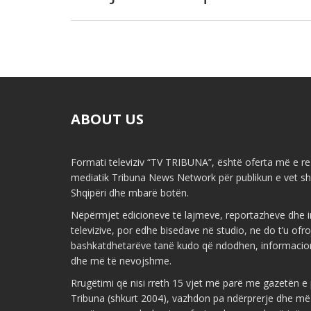
ABOUT US
Formati televiziv “TV TRIBUNA”, është oferta më e re 
mediatik Tribuna News Network për publikun e vet shq
Shqipëri dhe mbarë botën.
Nëpërmjet edicioneve të lajmeve, reportazheve dhe i
televizive, por edhe bisedave në studio, ne do t’u ofr
bashkatdhetarëve tanë kudo që ndodhen, informacio
dhe më të nevojshme.
Rrugëtimi që nisi rreth 15 vjet më parë me gazetën 
Tribuna (shkurt 2004), vazhdon pa ndërprerje dhe më