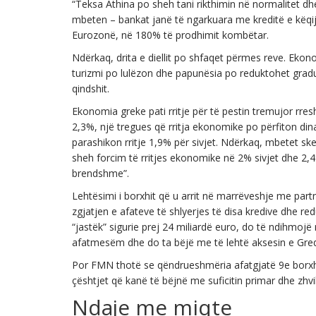
“Teksa Athina po sheh tani rikthimin në normalitet dhe
mbeten – bankat janë të ngarkuara me kreditë e këqija
Eurozonë, në 180% të prodhimit kombëtar.
Ndërkaq, drita e diellit po shfaqet përmes reve. Ekonom
turizmi po lulëzon dhe papunësia po reduktohet gradu
qindshit.
Ekonomia greke pati rritje për të pestin tremujor rres
2,3%, një tregues që rritja ekonomike po përfiton d
parashikon rritje 1,9% për sivjet. Ndërkaq, mbetet sk
sheh forcim të rritjes ekonomike në 2% sivjet dhe 2,4
brendshme”.
Lehtësimi i borxhit që u arrit në marrëveshje me par
zgjatjen e afateve të shlyerjes të disa kredive dhe re
“jastëk” sigurie prej 24 miliardë euro, do të ndihmoj
afatmesëm dhe do ta bëjë me të lehtë aksesin e Greq
Por FMN thotë se qëndrueshmëria afatgjatë 9e borxhit)
çështjet që kanë të bëjnë me suficitin primar dhe zhv
Ndaje me miqte