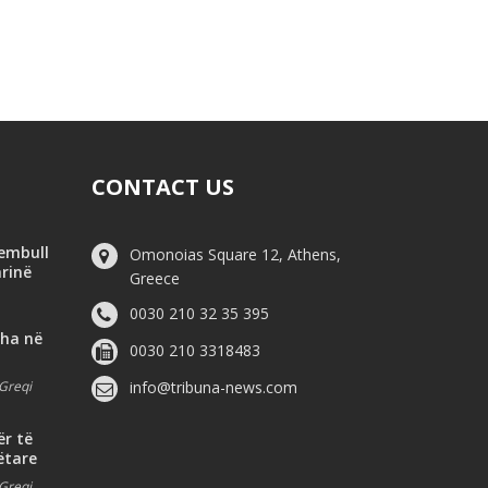
CONTACT US
hembull
Omonoias Square 12, Athens,
arinë
Greece
0030 210 32 35 395
dha në
0030 210 3318483
Greqi
info@tribuna-news.com
ër të
ëtare
Greqi