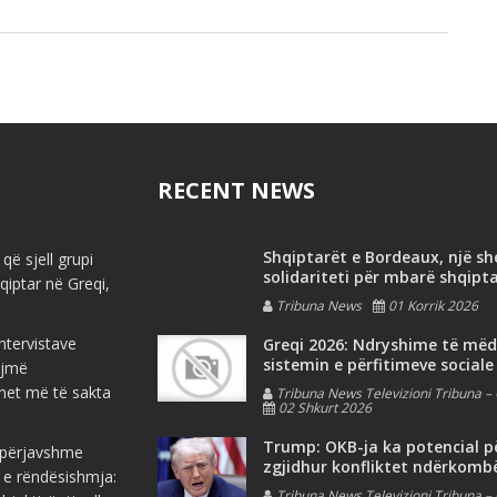
RECENT NEWS
Shqiptarët e Bordeaux, një s
që sjell grupi
solidariteti për mbarë shqipt
iptar në Greqi,
Tribuna News
01 Korrik 2026
ntervistave
Greqi 2026: Ndryshime të më
sistemin e përfitimeve sociale
ojmë
net më të sakta
Tribuna News Televizioni Tribuna – 
02 Shkurt 2026
Trump: OKB-ja ka potencial p
e përjavshme
zgjidhur konfliktet ndërkomb
 e rëndësishmja:
Tribuna News Televizioni Tribuna – 