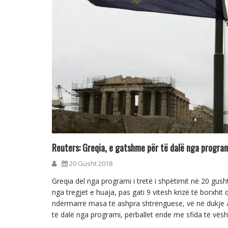
Reuters: Greqia, e gatshme për të dalë nga programi
20 Gusht 2018
Greqia del nga programi i tretë i shpëtimit në 20 gush
nga tregjet e huaja, pas gati 9 vitesh krizë të borxhi
ndërmarrë masa të ashpra shtrënguese, vë në dukje a
të dalë nga programi, përballet ende me sfida të vësht