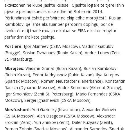
aktivizohen në klube jashtë Rusisë. Gjashtë lojtarë të tjerë ishin
pjesë e përfaqësueses ruse edhe në Botërorin 2014.
Përfundimisht është përfshirë në ekip edhe mbrojtësi ), Ruslan
Kambolov, që ishte akuzuar për përdorim dopingu, por që
avokatët e tij thanë muajin e kaluar se FIFA e kishte mbyllur
përfundimisht këtë çështje.
Portierë:
Igor Akinfeev (CSKA Moscow), Vladimir Gabulov
(Brugge), Soslan Dzhanaev (Rubin Kazan), Andrei Lunev (Zenit
St. Petersburg).
Mbrojtës:
Vladimir Granat (Rubin Kazan), Ruslan Kambolov
(Rubin Kazan), Fedor Kudryashov (Rubin Kazan), Ilya Kutepov
(Spartak Moscow), Roman Neustadter (Fenerbahce), Konstantin
Rausch (Dynamo Moscow), Andrei Semenov (Akhmat Grozny),
Igor Smolnikov (Zenit St. Petersburg), Mario Fernandes (CSKA
Moscow), Sergei Ignashevich (CSKA Moscow).
Mesfushorë:
Yuri Gazinsky (Krasnodar), Alexander Golovin
(CSKA Moscow), Alan Dzagoev (CSKA Moscow), Alexander
Erokhin (Zenit), Yuri Zhirkov (Zenit), Daler Kuzyaev (Zenit),
Roman Zobnin (Spartak Moscow), Alexander Samedov (Spartak