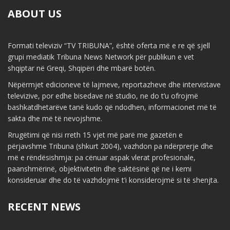
ABOUT US
Formati televiziv “TV TRIBUNA”, është oferta më e re që sjell
grupi mediatik Tribuna News Network për publikun e vet
shqiptar në Greqi, Shqipëri dhe mbarë botën.
Nëpërmjet edicioneve të lajmeve, reportazheve dhe intervistave
televizive, por edhe bisedave në studio, ne do t’u ofrojmë
bashkatdhetarëve tanë kudo që ndodhen, informacionet më të
sakta dhe më të nevojshme.
Rrugëtimi që nisi rreth 15 vjet më parë me gazetën e
përjavshme Tribuna (shkurt 2004), vazhdon pa ndërprerje dhe
më e rëndësishmja: pa cënuar aspak vlerat profesionale,
paanshmërinë, objektivitetin dhe saktësinë që ne i kemi
konsideruar dhe do të vazhdojmë t’i konsiderojmë si të shenjta.
RECENT NEWS