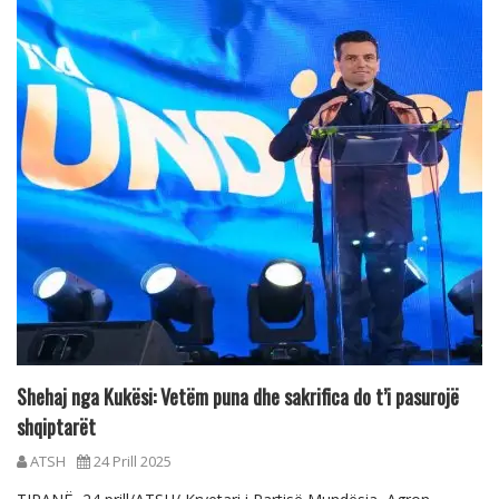
Shehaj nga Kukësi: Vetëm puna dhe sakrifica do t’i pasurojë
shqiptarët
ATSH
24 Prill 2025