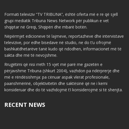
Formati televiziv “TV TRIBUNA”, është oferta më e re që sjell
grupi mediatik Tribuna News Network për publikun e vet
shqiptar në Greqi, Shqipëri dhe mbarë botën.
Nëpërmjet edicioneve të lajmeve, reportazheve dhe intervistave
televizive, por edhe bisedave në studio, ne do t’u ofrojmë
bashkatdhetarëve tanë kudo që ndodhen, informacionet më të
sakta dhe më të nevojshme.
Rrugëtimi që nisi rreth 15 vjet më parë me gazetën e
përjavshme Tribuna (shkurt 2004), vazhdon pa ndërprerje dhe
më e rëndësishmja: pa cënuar aspak vlerat profesionale,
paanshmërinë, objektivitetin dhe saktësinë që ne i kemi
konsideruar dhe do të vazhdojmë t’i konsiderojmë si të shenjta.
RECENT NEWS