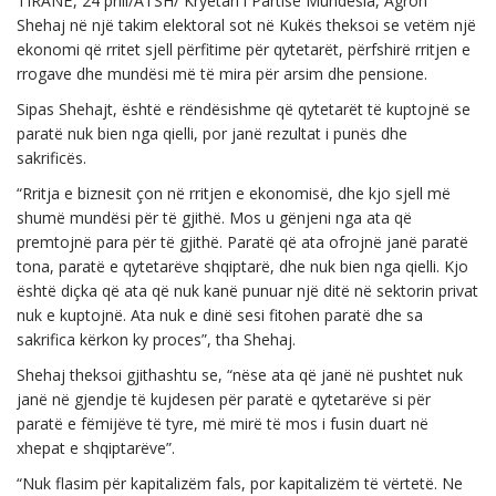
TIRANË, 24 prill/ATSH/ Kryetari i Partisë Mundësia, Agron
Shehaj në një takim elektoral sot në Kukës theksoi se vetëm një
ekonomi që rritet sjell përfitime për qytetarët, përfshirë rritjen e
rrogave dhe mundësi më të mira për arsim dhe pensione.
Sipas Shehajt, është e rëndësishme që qytetarët të kuptojnë se
paratë nuk bien nga qielli, por janë rezultat i punës dhe
sakrificës.
“Rritja e biznesit çon në rritjen e ekonomisë, dhe kjo sjell më
shumë mundësi për të gjithë. Mos u gënjeni nga ata që
premtojnë para për të gjithë. Paratë që ata ofrojnë janë paratë
tona, paratë e qytetarëve shqiptarë, dhe nuk bien nga qielli. Kjo
është diçka që ata që nuk kanë punuar një ditë në sektorin privat
nuk e kuptojnë. Ata nuk e dinë sesi fitohen paratë dhe sa
sakrifica kërkon ky proces”, tha Shehaj.
Shehaj theksoi gjithashtu se, “nëse ata që janë në pushtet nuk
janë në gjendje të kujdesen për paratë e qytetarëve si për
paratë e fëmijëve të tyre, më mirë të mos i fusin duart në
xhepat e shqiptarëve”.
“Nuk flasim për kapitalizëm fals, por kapitalizëm të vërtetë. Ne