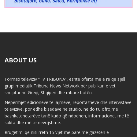
ABOUT US
Formati televiziv “TV TRIBUNA”, është oferta më e re që sjell
grupi mediatik Tribuna News Network për publikun e vet
shqiptar në Greqi, Shqipëri dhe mbarë botën.
Nëpërmjet edicioneve të lajmeve, reportazheve dhe intervistave
televizive, por edhe bisedave në studio, ne do t’u ofrojmë
bashkatdhetarëve tanë kudo që ndodhen, informacionet më të
sakta dhe më të nevojshme.
Rrugëtimi që nisi rreth 15 vjet më parë me gazetën e