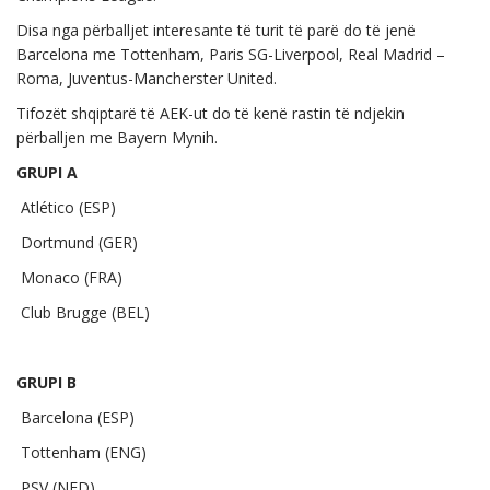
Disa nga përballjet interesante të turit të parë do të jenë
Barcelona me Tottenham, Paris SG-Liverpool, Real Madrid –
Roma, Juventus-Mancherster United.
Tifozët shqiptarë të AEK-ut do të kenë rastin të ndjekin
përballjen me Bayern Mynih.
GRUPI A
Atlético (ESP)
Dortmund (GER)
Monaco (FRA)
Club Brugge (BEL)
GRUPI B
Barcelona (ESP)
Tottenham (ENG)
PSV (NED)