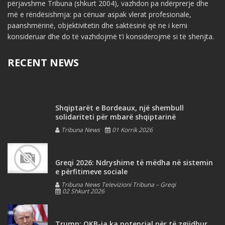
përjavshme Tribuna (shkurt 2004), vazhdon pa ndërprerje dhe
më e rëndësishmja: pa cënuar aspak vlerat profesionale,
paanshmërinë, objektivitetin dhe saktësinë që ne i kemi
konsideruar dhe do të vazhdojmë t’i konsiderojmë si të shenjta.
RECENT NEWS
Shqiptarët e Bordeaux, një shembull
solidariteti për mbarë shqiptarinë
Tribuna News
01 Korrik 2026
Greqi 2026: Ndryshime të mëdha në sistemin
e përfitimeve sociale
Tribuna News Televizioni Tribuna – Greqi
02 Shkurt 2026
Trump: OKB-ja ka potencial për të zgjidhur