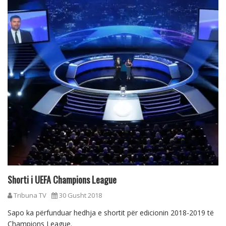
Shorti i UEFA Champions League
Tribuna TV
30 Gusht 2018
Sapo ka përfunduar hedhja e shortit për edicionin 2018-2019 të
Champions League.