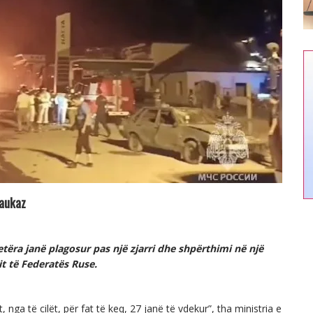
Kaukaz
ëra janë plagosur pas një zjarri dhe shpërthimi në një
it të Federatës Ruse.
 nga të cilët, për fat të keq, 27 janë të vdekur”, tha ministria e