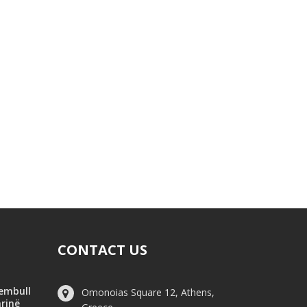
CONTACT US
hembull
Omonoias Square 12, Athens,
arinë