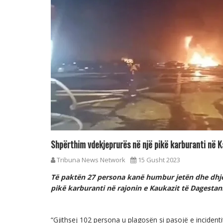
Shpërthim vdekjeprurës në një pikë karburanti në 
Tribuna News Network
15 Gusht 2023
Të paktën 27 persona kanë humbur jetën dhe dhjet
pikë karburanti në rajonin e Kaukazit të Dagestan
“Gjithsej 102 persona u plagosën si pasojë e incidentit,