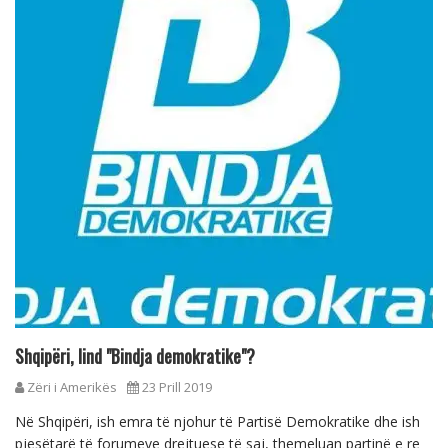
Shqipëri, lind "Bindja demokratike"?
Zëri i Amerikës
23 Prill 2019
Në Shqipëri, ish emra të njohur të Partisë Demokratike dhe ish
pjesëtarë të forumeve drejtuese të saj, themeluan partinë e re