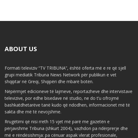
ABOUT US
Formati televiziv “TV TRIBUNA”, është oferta më e re që sjell
grupi mediatik Tribuna News Network për publikun e vet
shqiptar në Greqi, Shqipëri dhe mbarë botën.
Nëpërmjet edicioneve të lajmeve, reportazheve dhe intervistave
televizive, por edhe bisedave në studio, ne do t’u ofrojmë
bashkatdhetarëve tanë kudo që ndodhen, informacionet më të
sakta dhe më të nevojshme.
Rrugëtimi që nisi rreth 15 vjet më parë me gazetën e
përjavshme Tribuna (shkurt 2004), vazhdon pa ndërprerje dhe
më e rëndësishmja: pa cënuar aspak vlerat profesionale,