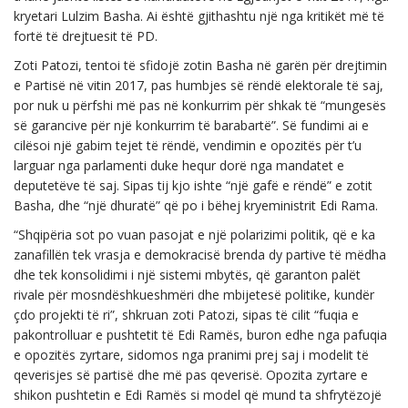
kryetari Lulzim Basha. Ai është gjithashtu një nga kritikët më të
fortë të drejtuesit të PD.
Zoti Patozi, tentoi të sfidojë zotin Basha në garën për drejtimin
e Partisë në vitin 2017, pas humbjes së rëndë elektorale të saj,
por nuk u përfshi më pas në konkurrim për shkak të “mungesës
së garancive për një konkurrim të barabartë”. Së fundimi ai e
cilësoi një gabim tejet të rëndë, vendimin e opozitës për t’u
larguar nga parlamenti duke hequr dorë nga mandatet e
deputetëve të saj. Sipas tij kjo ishte “një gafë e rëndë” e zotit
Basha, dhe “një dhuratë” që po i bëhej kryeministrit Edi Rama.
“Shqipëria sot po vuan pasojat e një polarizimi politik, që e ka
zanafillën tek vrasja e demokracisë brenda dy partive të mëdha
dhe tek konsolidimi i një sistemi mbytës, që garanton palët
rivale për mosndëshkueshmëri dhe mbijetesë politike, kundër
çdo projekti të ri”, shkruan zoti Patozi, sipas të cilit “fuqia e
pakontrolluar e pushtetit të Edi Ramës, buron edhe nga pafuqia
e opozitës zyrtare, sidomos nga pranimi prej saj i modelit të
qeverisjes së partisë dhe më pas qeverisë. Opozita zyrtare e
shikon pushtetin e Edi Ramës si model që mund ta shfrytëzojë