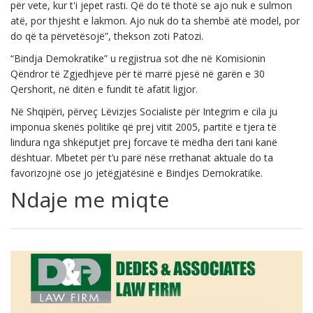
për vete, kur t'i jepet rasti. Që do të thotë se ajo nuk e sulmon
atë, por thjesht e lakmon. Ajo nuk do ta shembë atë model, por
do që ta përvetësojë”, thekson zoti Patozi.
“Bindja Demokratike” u regjistrua sot dhe në Komisionin
Qëndror të Zgjedhjeve për të marrë pjesë në garën e 30
Qershorit, në ditën e fundit të afatit ligjor.
Në Shqipëri, përveç Lëvizjes Socialiste për Integrim e cila ju
imponua skenës politike që prej vitit 2005, partitë e tjera të
lindura nga shkëputjet prej forcave të mëdha deri tani kanë
dështuar. Mbetet për t’u parë nëse rrethanat aktuale do ta
favorizojnë ose jo jetëgjatësinë e Bindjes Demokratike.
Ndaje me miqte