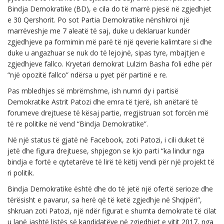
Bindja Demokratike (BD), e cila do të marrë pjesë në zgjedhjet
e 30 Qershorit. Po sot Partia Demokratike nënshkroi një
marrëveshje me 7 aleatë të saj, duke u deklaruar kundër
zgjedhjeve pa formimin më parë të një qeverie kalimtare si dhe
duke u angazhuar se nuk do të lejojnë, sipas tyre, mbajtjen e
zgjedhjeve fallco. Kryetari demokrat Lulzim Basha foli edhe për
“një opozitë fallco” ndërsa u pyet për partinë e re.
Pas mbledhjes së mbrëmshme, ish numri dy i partisë
Demokratike Astrit Patozi dhe emra të tjerë, ish anëtarë të
forumeve drejtuese të kësaj partie, rregjistruan sot forcën më
të re politike në vend “Bindja Demokratike”.
Në një status të gjatë në Facebook, zoti Patozi, i cili duket të
jetë dhe figura drejtuese, shpjegon se kjo parti “ka lindur nga
bindja e fortë e qytetarëve të lirë të këtij vendi për një projekt të
ri politik.
Bindja Demokratike është dhe do të jetë një ofertë serioze dhe
tërësisht e pavarur, sa herë që të ketë zgjedhje në Shqipëri”,
shkruan zoti Patozi, një ndër figurat e shumta demokrate të cilat
u lanë jashtë listës së kandidatëve në zgjedhjet e vitit 2017, nga