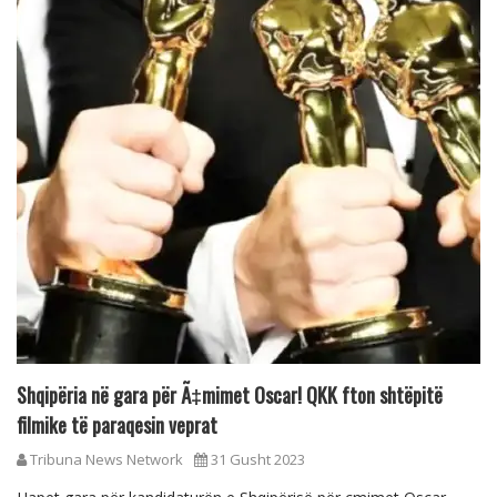
Shqipëria në gara për Ã‡mimet Oscar! QKK fton shtëpitë
filmike të paraqesin veprat
Tribuna News Network
31 Gusht 2023