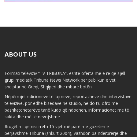
ABOUT US
Formati televiziv “TV TRIBUNA”, është oferta më e re që sjell
grupi mediatik Tribuna News Network për publikun e vet
shqiptar në Greqi, Shqipëri dhe mbarë botën.
Nëpërmjet edicioneve të lajmeve, reportazheve dhe intervistave
televizive, por edhe bisedave në studio, ne do t’u ofrojmë
bashkatdhetarëve tanë kudo që ndodhen, informacionet më të
sakta dhe më të nevojshme.
Rrugëtimi që nisi rreth 15 vjet më parë me gazetën e
përjavshme Tribuna (shkurt 2004), vazhdon pa ndërprerje dhe