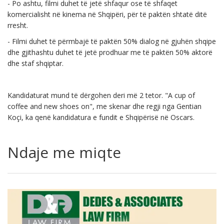
- Po ashtu, filmi duhet të jetë shfaqur ose të shfaqet
komercialisht në kinema në Shqipëri, për të paktën shtatë ditë
rresht.
- Filmi duhet të përmbajë të paktën 50% dialog në gjuhën shqipe
dhe gjithashtu duhet të jetë prodhuar me të paktën 50% aktorë
dhe staf shqiptar.
Kandidaturat mund të dërgohen deri më 2 tetor. "A cup of
coffee and new shoes on", me skenar dhe regji nga Gentian
Koçi, ka qenë kandidatura e fundit e Shqipërisë në Oscars.
Ndaje me miqte