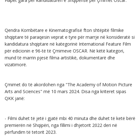
Hapet gara për kandidaturën e Shqipërisë për çmimet Oscar.
Qendra Kombëtare e Kinematografisë fton shtëpitë filmike
shqiptare të paraqesin veprat e tyre për marrje në konsideratë si
kandidatura shqiptare në kategorinë International Feature Film
për edicionin e 96-të të Çmimeve OSCAR. Në këtë kategori,
mund të marrin pjesë filma artistikë, dokumentarë dhe
vizatimorë.
Çmimet do të akordohen nga "The Academy of Motion Picture
Arts and Sciences" më 10 mars 2024. Disa nga kriteret sipas
QKK janë:
- Filmi duhet të jetë i gjatë mbi 40 minuta dhe duhet të ketë bërë
premierën në Shqipëri, nga fillimi i dhjetorit 2022 deri në
përfundim të tetorit 2023.