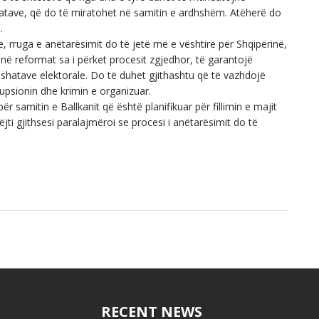
iatave, që do të miratohet në samitin e ardhshëm. Atëherë do
.
, rruga e anëtarësimit do të jetë më e vështirë për Shqipërinë,
ë reformat sa i përket procesit zgjedhor, të garantojë
fushatave elektorale. Do të duhet gjithashtu që të vazhdojë
upsionin dhe krimin e organizuar.
r samitin e Ballkanit që është planifikuar për fillimin e majit
ëjti gjithsesi paralajmëroi se procesi i anëtarësimit do të
RECENT NEWS