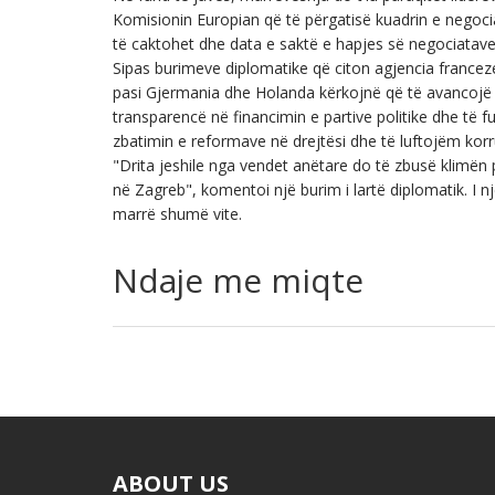
Komisionin Europian që të përgatisë kuadrin e negoc
të caktohet dhe data e saktë e hapjes së negociatave
Sipas burimeve diplomatike që citon agjencia franceze
pasi Gjermania dhe Holanda kërkojnë që të avancojë n
transparencë në financimin e partive politike dhe të 
zbatimin e reformave në drejtësi dhe të luftojëm korr
"Drita jeshile nga vendet anëtare do të zbusë klimën pë
në Zagreb", komentoi një burim i lartë diplomatik. I nj
marrë shumë vite.
Ndaje me miqte
ABOUT US