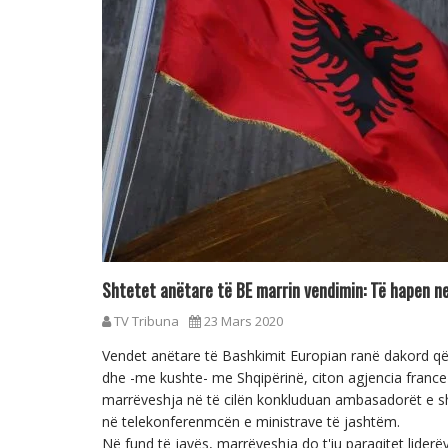
Shtetet anëtare të BE marrin vendimin: Të hapen n
TV Tribuna
23 Mars 2020
Vendet anëtare të Bashkimit Europian ranë dakord që 
dhe -me kushte- me Shqipërinë, citon agjencia france
marrëveshja në të cilën konkluduan ambasadorët e sh
në telekonferenmcën e ministrave të jashtëm.
Në fund të javës, marrëveshja do t'iu paraqitet lider