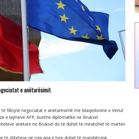
egociatat e anëtarësimit
të fillojnë negociatat e anëtarësimit me Maqedoninë e Veriut
ze e lajmeve AFP, burime diplomatike në Bruksel.
teteve anëtare në Bruksel do të duhet të miratohet të martën
ëve të shteteve që nga ana e tyre duhet të mandatojnë