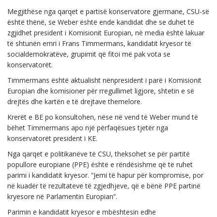
Megjithëse nga qarqet e partisë konservatore gjermane, CSU-së
është thënë, se Weber është ende kandidat dhe se duhet të
zgjidhet president i Komisionit Europian, në media është lakuar
të shtunën emri i Frans Timmermans, kandidatit kryesor të
socialdemokratëve, grupimit që fitoi më pak vota se
konservatorët.
Timmermans është aktualisht nënpresident i parë i Komisionit
Europian dhe komisioner për rregullimet ligjore, shtetin e së
drejtës dhe kartën e të drejtave themelore.
Krerët e BE po konsultohen, nëse në vend të Weber mund të
bëhet Timmermans apo një përfaqësues tjetër nga
konservatorët president i KE.
Nga qarqet e politikanëve të CSU, theksohet se për partitë
popullore europiane (PPE) është e rëndësishme që të ruhet
parimi i kandidatit kryesor. “Jemi të hapur për kompromise, por
në kuadër të rezultateve të zgjedhjeve, që e bënë PPE partinë
kryesore në Parlamentin Europian”.
Parimin e kandidatit kryesor e mbështesin edhe