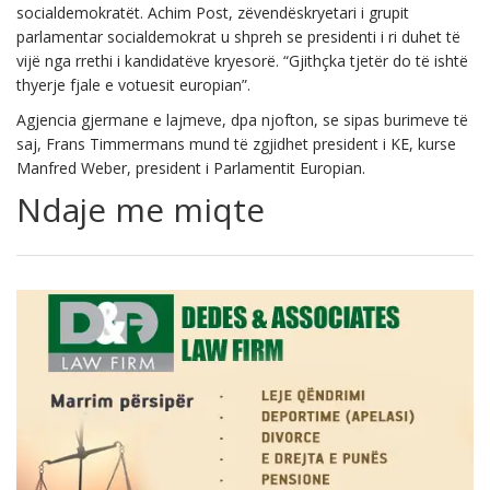
socialdemokratët. Achim Post, zëvendëskryetari i grupit
parlamentar socialdemokrat u shpreh se presidenti i ri duhet të
vijë nga rrethi i kandidatëve kryesorë. “Gjithçka tjetër do të ishtë
thyerje fjale e votuesit europian”.
Agjencia gjermane e lajmeve, dpa njofton, se sipas burimeve të
saj, Frans Timmermans mund të zgjidhet president i KE, kurse
Manfred Weber, president i Parlamentit Europian.
Ndaje me miqte