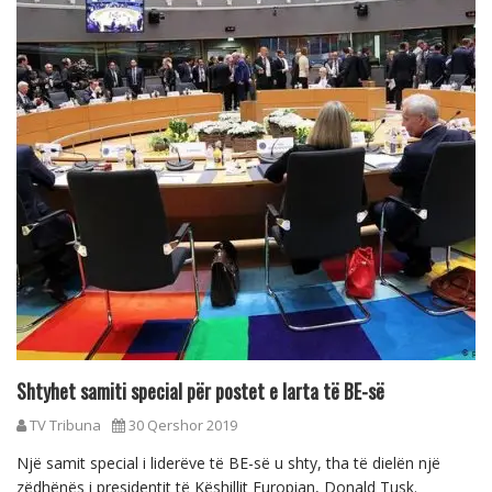
Shtyhet samiti special për postet e larta të BE-së
TV Tribuna
30 Qershor 2019
Një samit special i liderëve të BE-së u shty, tha të dielën një
zëdhënës i presidentit të Këshillit Europian, Donald Tusk.