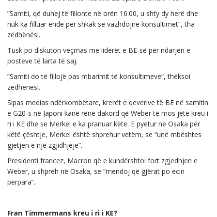
”Samiti, që duhej të fillonte në orën 16:00, u shty dy herë dhe
nuk ka filluar ende për shkak se vazhdojnë konsultimet”, tha
zëdhënësi.
Tusk po diskuton veçmas me liderët e BE-së për ndarjen e
posteve të larta të saj.
”Samiti do të fillojë pas mbarimit të konsultimeve”, theksoi
zëdhënësi.
Sipas medias ndërkombëtare, krerët e qeverive të BE në samitin
e G20-s në Japoni kanë rënë dakord që Weber të mos jetë kreu i
ri i KE dhe se Merkel e ka pranuar këtë. E pyetur në Osaka për
këtë çështje, Merkel është shprehur vetëm, se “unë mbështes
gjetjen e një zgjidhjeje”.
Presidenti francez, Macron që e kundërshtoi fort zgjedhjen e
Weber, u shpreh në Osaka, se “mendoj që gjërat po ecin
përpara”.
Fran Timmermans kreu i ri i KE?