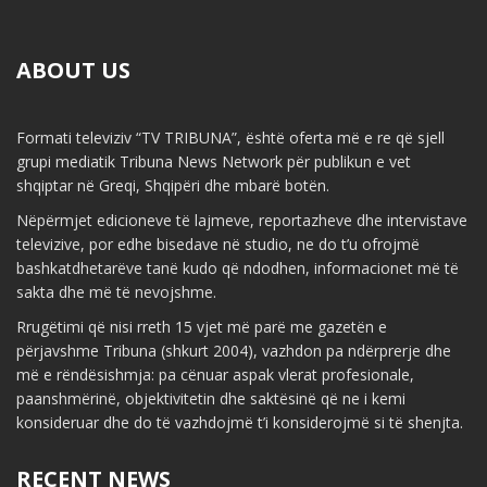
ABOUT US
Formati televiziv “TV TRIBUNA”, është oferta më e re që sjell
grupi mediatik Tribuna News Network për publikun e vet
shqiptar në Greqi, Shqipëri dhe mbarë botën.
Nëpërmjet edicioneve të lajmeve, reportazheve dhe intervistave
televizive, por edhe bisedave në studio, ne do t’u ofrojmë
bashkatdhetarëve tanë kudo që ndodhen, informacionet më të
sakta dhe më të nevojshme.
Rrugëtimi që nisi rreth 15 vjet më parë me gazetën e
përjavshme Tribuna (shkurt 2004), vazhdon pa ndërprerje dhe
më e rëndësishmja: pa cënuar aspak vlerat profesionale,
paanshmërinë, objektivitetin dhe saktësinë që ne i kemi
konsideruar dhe do të vazhdojmë t’i konsiderojmë si të shenjta.
RECENT NEWS