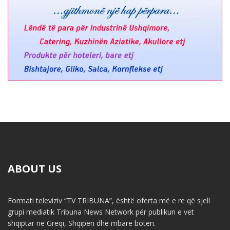
ABOUT US
Formati televiziv “TV TRIBUNA”, është oferta më e re që sjell
grupi mediatik Tribuna News Network për publikun e vet
shqiptar në Greqi, Shqipëri dhe mbarë botën.