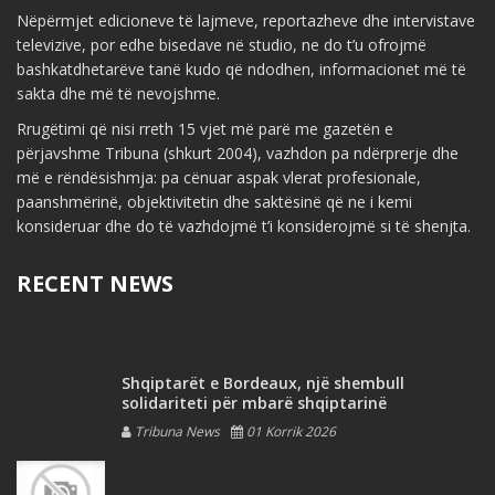
Nëpërmjet edicioneve të lajmeve, reportazheve dhe intervistave
televizive, por edhe bisedave në studio, ne do t’u ofrojmë
bashkatdhetarëve tanë kudo që ndodhen, informacionet më të
sakta dhe më të nevojshme.
Rrugëtimi që nisi rreth 15 vjet më parë me gazetën e
përjavshme Tribuna (shkurt 2004), vazhdon pa ndërprerje dhe
më e rëndësishmja: pa cënuar aspak vlerat profesionale,
paanshmërinë, objektivitetin dhe saktësinë që ne i kemi
konsideruar dhe do të vazhdojmë t’i konsiderojmë si të shenjta.
RECENT NEWS
Shqiptarët e Bordeaux, një shembull
solidariteti për mbarë shqiptarinë
Tribuna News
01 Korrik 2026