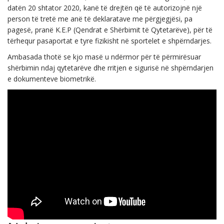
datën 20 shtator 2020, kanë të drejtën që të autorizojnë një
person të tretë me anë të deklaratave me përgjegjësi, pa
pagesë, pranë K.E.P (Qendrat e Shërbimit të Qytetarëve), për të
tërhequr pasaportat e tyre fizikisht në sportelet e shpërndarjes.
Ambasada thotë se kjo masë u ndërmor për të përmirësuar
shërbimin ndaj qytetarëve dhe rritjen e sigurisë në shpërndarjen
e dokumenteve biometrikë.