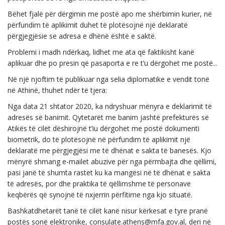
Bëhet fjalë për dërgimin me postë apo me shërbimin kurier, në
përfundim të aplikimit duhet të plotësojnë një deklaratë
përgjegjësie se adresa e dhënë është e saktë.
Problemi i madh ndërkaq, lidhet me ata që faktikisht kanë
aplikuar dhe po presin që pasaporta e re t’u dërgohet me postë...
Në një njoftim të publikuar nga selia diplomatike e vendit tonë
në Athinë, thuhet ndër të tjera:
Nga data 21 shtator 2020, ka ndryshuar mënyra e deklarimit të
adresës së banimit. Qytetarët me banim jashtë prefekturës së
Atikës të cilët dëshirojnë t’iu dërgohet me postë dokumenti
biometrik, do të plotësojnë në përfundim të aplikimit një
deklaratë me përgjegjësi me të dhënat e sakta të banesës. Kjo
mënyrë shmang e-mailet abuzive për nga përmbajta dhe qëllimi,
pasi janë të shumta rastet ku ka mangësi në të dhënat e sakta
të adresës, por dhe praktika të qëllimshme të personave
keqbërës që synojnë të nxjerrin përfitime nga kjo situatë.
Bashkatdhetarët tanë të cilët kanë nisur kërkesat e tyre pranë
postës sonë elektronike, consulate.athens@mfa.gov.al, deri në