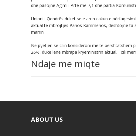
dhe pasojnë Agimi i Artë me 7,1 dhe partia Komunis
Unioni i Qendrës duket se e arrin cakun e përfaqësim
aktual të mbrojtjes Panos Kammenos, dështojnë ta a
marrin.
Në pyetjen se cilin konsideroni më të përshtatshëm pë
26%, duke lënë mbrapa kryeministrin aktual, i cili mer
Ndaje me miqte
ABOUT US