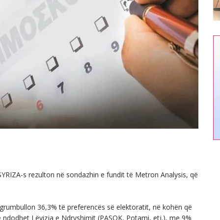
YRIZA-s rezulton në sondazhin e fundit të Metron Analysis, që
grumbullon 36,3% të preferencës së elektoratit, në kohën që
të ndodhet Lëvizja e Ndryshimit (PASOK, Potami, etj.), me 9%