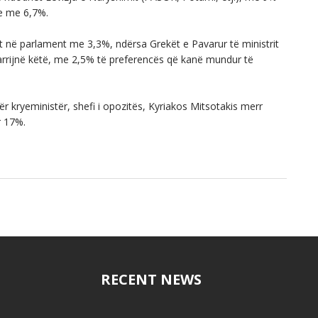
te me 6,7%.
it në parlament me 3,3%, ndërsa Grekët e Pavarur të ministrit
rrijnë këtë, me 2,5% të preferencës që kanë mundur të
r kryeministër, shefi i opozitës, Kyriakos Mitsotakis merr
r 17%.
RECENT NEWS