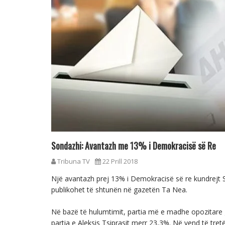
Sondazhi: Avantazh me 13% i Demokracisë së Re
Tribuna TV
22 Prill 2018
Një avantazh prej 13% i Demokracisë së re kundrejt S
publikohet të shtunën në gazetën Ta Nea.
Në bazë të hulumtimit, partia më e madhe opozitare 
partia e Aleksis Tsiprasit merr 23,3%. Në vend të tre