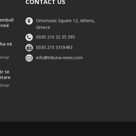
CONTACT US
hembull
Omonoias Square 12, Athens,
arinë
Greece
0030 210 32 35 395
dha në
0030 210 3318483
Greqi
info@tribuna-news.com
ër të
ëtare
Greqi