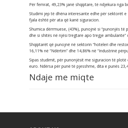
Për femrat, 49,23% janë shqiptare, të ndjekura nga b
Studimi jep të dhëna interesante edhe për sektorët
fjala është për ata që kanë siguracion.
Shumica dërrmuese, (43%), punojnë si “punonjës të p
dhe si shitës në njësi tregtare apo tregje ambulante” d
Shqiptarët që punojnë në sektorin “hoteleri dhe rest
16,11% në “Ndërtim” dhe 14,86% në “Industrinë përp
Sipas studimit, për punonjësit me siguracion të plot
euro. Ndërsa për punë të pjesshme, dita e punës 23,
Ndaje me miqte