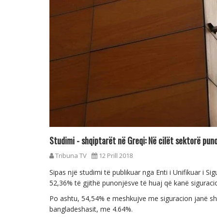
Studimi - shqiptarët në Greqi: Në cilët sektorë pun
Tribuna TV
12 Prill 2018
Sipas një studimi të publikuar nga Enti i Unifikuar i 
52,36% të gjithë punonjësve të huaj që kanë siguraci
Po ashtu, 54,54% e meshkujve me siguracion janë shq
bangladeshasit, me 4.64%.