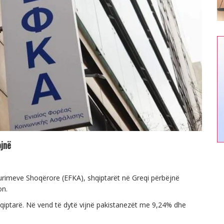
ojnë
Sigurimeve Shoqërore (EFKA), shqiptarët në Greqi përbëjnë
on.
iptarë. Në vend të dytë vijnë pakistanezët me 9,24% dhe