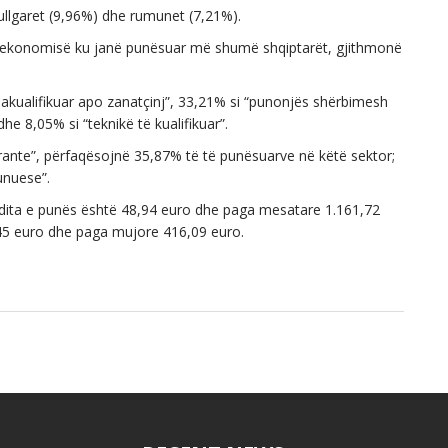
ullgaret (9,96%) dhe rumunet (7,21%).
 e ekonomisë ku janë punësuar më shumë shqiptarët, gjithmonë
akualifikuar apo zanatçinj”, 33,21% si “punonjës shërbimesh
he 8,05% si “teknikë të kualifikuar”.
orante”, përfaqësojnë 35,87% të të punësuarve në këtë sektor;
unuese”.
ë dita e punës është 48,94 euro dhe paga mesatare 1.161,72
45 euro dhe paga mujore 416,09 euro.