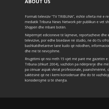
ABOUT US
Formati televiziv “TV TRIBUNA”, është oferta më e re 
mediatik Tribuna News Network për publikun e vet shq
Shqipëri dhe mbarë botën.
Nëpërmjet edicioneve të lajmeve, reportazheve dhe i
televizive, por edhe bisedave në studio, ne do t’u ofr
bashkatdhetarëve tanë kudo që ndodhen, informacio
dhe më të nevojshme.
Rrugëtimi që nisi rreth 15 vjet më parë me gazetën 
Tribuna (shkurt 2004), vazhdon pa ndërprerje dhe më
pa cënuar aspak vlerat profesionale, paanshmërinë, ob
saktësinë që ne i kemi konsideruar dhe do të vazhdoj
konsiderojmë si të shenjta.