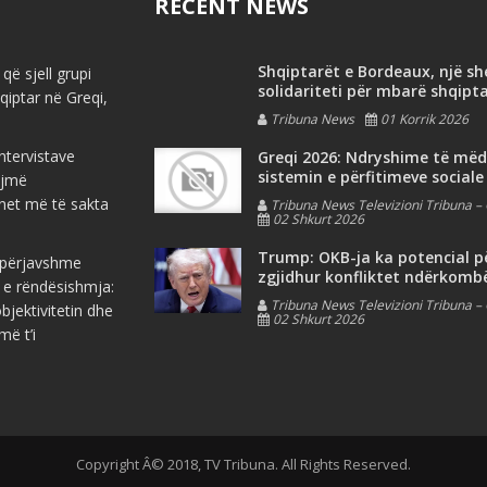
RECENT NEWS
Shqiptarët e Bordeaux, një s
që sjell grupi
solidariteti për mbarë shqipt
iptar në Greqi,
Tribuna News
01 Korrik 2026
ntervistave
Greqi 2026: Ndryshime të më
sistemin e përfitimeve sociale
ojmë
net më të sakta
Tribuna News Televizioni Tribuna – 
02 Shkurt 2026
Trump: OKB-ja ka potencial p
e përjavshme
zgjidhur konfliktet ndërkomb
 e rëndësishmja:
Tribuna News Televizioni Tribuna – 
jektivitetin dhe
02 Shkurt 2026
më t’i
Copyright Â© 2018, TV Tribuna. All Rights Reserved.