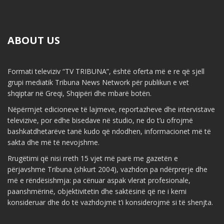
ABOUT US
Formati televiziv “TV TRIBUNA”, është oferta më e re që sjell
grupi mediatik Tribuna News Network për publikun e vet
shqiptar në Greqi, Shqipëri dhe mbarë botën.
Nëpërmjet edicioneve të lajmeve, reportazheve dhe intervistave
televizive, por edhe bisedave në studio, ne do t’u ofrojmë
bashkatdhetarëve tanë kudo që ndodhen, informacionet më të
sakta dhe më të nevojshme.
Rrugëtimi që nisi rreth 15 vjet më parë me gazetën e
përjavshme Tribuna (shkurt 2004), vazhdon pa ndërprerje dhe
më e rëndësishmja: pa cënuar aspak vlerat profesionale,
paanshmërinë, objektivitetin dhe saktësinë që ne i kemi
konsideruar dhe do të vazhdojmë t’i konsiderojmë si të shenjta.