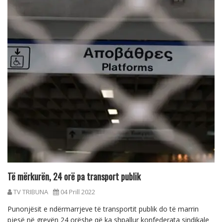
Të mërkurën, 24 orë pa transport publik
TV TRIBUNA
04 Prill 2022
Punonjësit e ndërmarrjeve të transportit publik do të marrin
pjesë në grevën 24 orëshe që ka shpallur konfederata sindikale