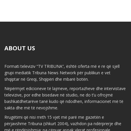
ABOUT US
Formati televiziv “TV TRIBUNA”, është oferta më e re që sjell
grupi mediatik Tribuna News Network për publikun e vet
shqiptar në Greqi, Shqipëri dhe mbarë botën.
Nëpërmjet edicioneve të lajmeve, reportazheve dhe intervistave
televizive, por edhe bisedave në studio, ne do t’u ofrojmë
bashkatdhetarëve tanë kudo që ndodhen, informacionet më të
sakta dhe më të nevojshme.
Rrugëtimi që nisi rreth 15 vjet më parë me gazetën e
përjavshme Tribuna (shkurt 2004), vazhdon pa ndërprerje dhe
më e rëndësishmja: pa cënuar aspak vlerat profesionale,