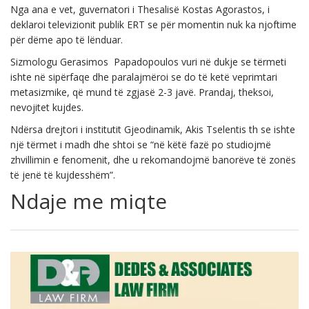
Nga ana e vet, guvernatori i Thesalisë Kostas Agorastos, i
deklaroi televizionit publik ERT se për momentin nuk ka njoftime
për dëme apo të lënduar.
Sizmologu Gerasimos Papadopoulos vuri në dukje se tërmeti
ishte në sipërfaqe dhe paralajmëroi se do të ketë veprimtari
metasizmike, që mund të zgjasë 2-3 javë. Prandaj, theksoi,
nevojitet kujdes.
Ndërsa drejtori i institutit Gjeodinamik, Akis Tselentis th se ishte
një tërmet i madh dhe shtoi se “në këtë fazë po studiojmë
zhvillimin e fenomenit, dhe u rekomandojmë banorëve të zonës
të jenë të kujdesshëm”.
Ndaje me miqte