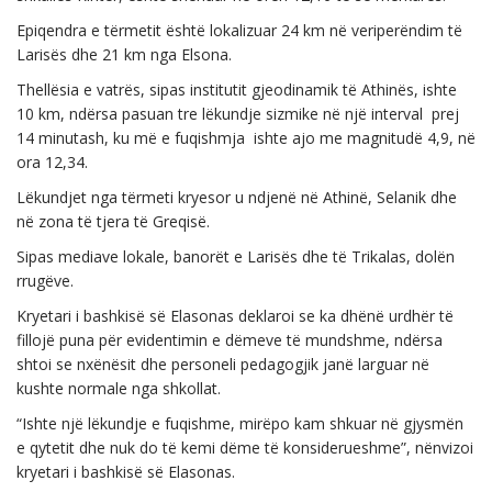
Epiqendra e tërmetit është lokalizuar 24 km në veriperëndim të
Larisës dhe 21 km nga Elsona.
Thellësia e vatrës, sipas institutit gjeodinamik të Athinës, ishte
10 km, ndërsa pasuan tre lëkundje sizmike në një interval prej
14 minutash, ku më e fuqishmja ishte ajo me magnitudë 4,9, në
ora 12,34.
Lëkundjet nga tërmeti kryesor u ndjenë në Athinë, Selanik dhe
në zona të tjera të Greqisë.
Sipas mediave lokale, banorët e Larisës dhe të Trikalas, dolën
rrugëve.
Kryetari i bashkisë së Elasonas deklaroi se ka dhënë urdhër të
fillojë puna për evidentimin e dëmeve të mundshme, ndërsa
shtoi se nxënësit dhe personeli pedagogjik janë larguar në
kushte normale nga shkollat.
“Ishte një lëkundje e fuqishme, mirëpo kam shkuar në gjysmën
e qytetit dhe nuk do të kemi dëme të konsiderueshme”, nënvizoi
kryetari i bashkisë së Elasonas.