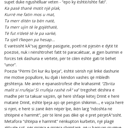
supet duke ngushëlluar veten - “epo ky është/ishte fati”.
Ka pasë thanë motit një plak,
Kurrë me fatin mos u mat,
Ta merr ditën ta bën natë,
Ta merr ujin të le gojëthatë,
Të fut n’detë të le pa varkë,
Ta sjell t’keqen pa hesap...
E varësisht kÄ“saj gjendje pasigurie, poeti në pjesën e dytë të
poezisë, nuk i nënshtrohet fatit të paracaktuar, ai gjen burimin e
forcës tek dashuria e vërtetë, për të cilën është gati të bëhet
“unor”.
Poezia “Përmi Dri kur iku lpeja”, është sërish një lirikë dashurie
me motive popullore, ku djali i këndon vashës që mbledh
gështenja. Me anën e epanastrofesë dhe krahasimit
“Zbrita
malit si rrufeja/ Si rrufeja rashë nÄ“ va
” tregohet dëshira e
madhe për ta takuar vajzën, që herë shfaqe këtej Drinit e herë
matanë Drinit, është lpeja ajo që pengon shikimin..., e vajza herë
si njeri, e herë si zanë ikën nëpër lpe, ikën larg “ndoshta në
shtëpinë e harrimit”, për të lënë pas dikë që e pret përjetÄ“sisht.
Metafora “shtëpia e harrimit” nënkupton kurbetin, një plagë
aktuale sot, për mijëra e mijëra shqiptarë, që u harruan rrugëve