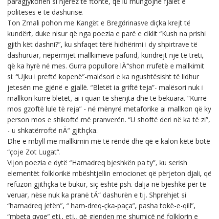
paragjykohen si njerëz të ftohtë, që iu mungojnë fjalët e
politesës e të dashurisë.
Ton Zmali pohon me Kangët e Bregdrinasve diçka krejt të
kundërt, duke nisur që nga poezia e parë e ciklit “Kush na prishi
gjith kët dashni?”, ku shfaqet tërë hidhërimi i dy shpirtrave të
dashuruar, nëpërmjet mallkimeve pafund, kundrejt një të treti,
që ka hyrë në mes. Gurra popullore lÄ“shon rrufetë e mallkimit
si: “Ujku i preftë kopenë”-malësori e ka ngushtësisht të lidhur
jetesën me gjënë e gjallë. “Bletët ia griftë teja”- malësori nuk i
mallkon kurrë bletët, ai i quan të shenjta dhe të bekuara. “Kurrë
mos gzoftë lule të reja” - në mënyrë metaforike ai mallkon që ky
person mos e shikoftë më pranverën. “U shoftë deri në ka të zi”,
- u shkatërroftë nÄ“ gjithçka.
Dhe e mbyll me mallkimin më të rëndë dhe që e kalon këtë botë
“çoje Zot Lugat”.
Vijon poezia e dytë “Hamadreq bjeshkën pa ty”, ku serish
elementët folklorikë mbështjellin emocionet që përjeton djali, që
refuzon gjithçka të bukur, siç është psh. dalja në bjeshkë për të
veruar, nëse nuk ka pranë tÄ“ dashurën e tij. Shprehjet si
“hamadreq jetën”, “ ham-dreq-çka-paça”, pasha tokë-e-qill”,
“mbeta qyqe” etj., etj., që gjenden me shumicë në folklorin e