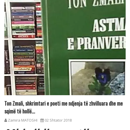
Ton Zmali, shkrimtari e poeti me ndjenja të zhvilluara dhe me
sqimë të hollë...
Zamira MATOSHI
02 Shtator 2018