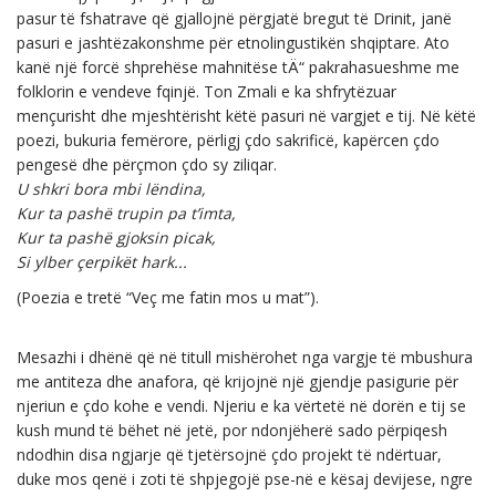
pasur të fshatrave që gjallojnë përgjatë bregut të Drinit, janë
pasuri e jashtëzakonshme për etnolingustikën shqiptare. Ato
kanë një forcë shprehëse mahnitëse tÄ“ pakrahasueshme me
folklorin e vendeve fqinjë. Ton Zmali e ka shfrytëzuar
mençurisht dhe mjeshtërisht këtë pasuri në vargjet e tij. Në këtë
poezi, bukuria femërore, përligj çdo sakrificë, kapërcen çdo
pengesë dhe përçmon çdo sy ziliqar.
U shkri bora mbi lëndina,
Kur ta pashë trupin pa t’imta,
Kur ta pashë gjoksin picak,
Si ylber çerpikët hark...
(Poezia e tretë “Veç me fatin mos u mat”).
Mesazhi i dhënë që në titull mishërohet nga vargje të mbushura
me antiteza dhe anafora, që krijojnë një gjendje pasigurie për
njeriun e çdo kohe e vendi. Njeriu e ka vërtetë në dorën e tij se
kush mund të bëhet në jetë, por ndonjëherë sado përpiqesh
ndodhin disa ngjarje që tjetërsojnë çdo projekt të ndërtuar,
duke mos qenë i zoti të shpjegojë pse-në e kësaj devijese, ngre