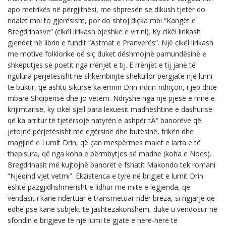
apo metrikës në përgjithësi, me shpresën se dikush tjetër do
ndalet mbi to gjerësisht, por do shtoj diçka mbi “Kangët e
Bregdrinasve” (cikël lirikash bjeshke e vrrini). Ky cikël lirikash
gjendet në librin e fundit “Astmat e Pranverës”. Një cikël lirikash
me motive folklorike që siç duket dëshmojnë pamundësinë e
shkëputjes së poetit nga rrënjët e tij. E rrënjët e tij janë të
ngulura përjetësisht në shkëmbinjtë shekullor përgjatë një lumi
të bukur, që ashtu sikurse ka emrin Drin-ndrin-ndriçon, i jep dritë
mbarë Shqipërisë dhe jo vetëm. Ndryshe nga një pjesë e mirë e
krijimtarisë, ky cikël sjell para lexuesit madhështinë e dashurisë
që ka arritur të tjetërsojë natyrën e ashpër tÄ“ banorëve që
jetojnë përjetësisht me egërsinë dhe butësinë, frikën dhe
magjinë e Lumit Drin, që çan mespërmes malet e larta e të
thepisura, që nga koha e përmbytjes së madhe (koha e Noes).
Bregdrinasit më kujtojnë banorët e fshatit Makondo tek romani
“Njëqind vjet vetmi”. Ekzistenca e tyre në brigjet e lumit Drin
është pazgjidhshmërisht e lidhur me mite e legjenda, që
vendasit i kanë ndërtuar e transmetuar ndër breza, si ngjarje që
edhe pse kanë subjekt të jashtëzakonshëm, duke u vendosur në
sfondin e brigjeve të një lumi të gjatë e herë-herë të