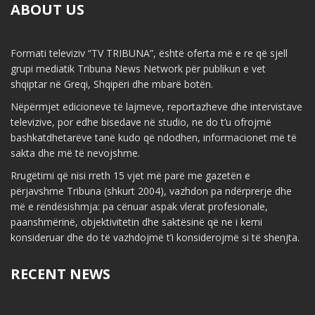
ABOUT US
Formati televiziv “TV TRIBUNA”, është oferta më e re që sjell
grupi mediatik Tribuna News Network për publikun e vet
shqiptar në Greqi, Shqipëri dhe mbarë botën.
Nëpërmjet edicioneve të lajmeve, reportazheve dhe intervistave
televizive, por edhe bisedave në studio, ne do t’u ofrojmë
bashkatdhetarëve tanë kudo që ndodhen, informacionet më të
sakta dhe më të nevojshme.
Rrugëtimi që nisi rreth 15 vjet më parë me gazetën e
përjavshme Tribuna (shkurt 2004), vazhdon pa ndërprerje dhe
më e rëndësishmja: pa cënuar aspak vlerat profesionale,
paanshmërinë, objektivitetin dhe saktësinë që ne i kemi
konsideruar dhe do të vazhdojmë t’i konsiderojmë si të shenjta.
RECENT NEWS