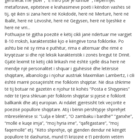
gërshetat me ylber”, “E miro pse je idhnue “, nëpërmjet
metaforave, epiteteve e krahasimeve poeti i këndon vashës së
tij, që ikën si zana herë në Kokdodë, herë në Merturë, herë në
Iballë, herë në Lëvoshë, herë në Gegysen, herë në bjeshkë e
herë në vrri...
Pothuajse të gjitha poezitë e këtij cikli janë ndërtuar me vargjet
8-10 rroksh, karakteristikë kjo e këngëve tona folklorike. Po
ashtu bie në sy rima e puthitur, rima e alternuar dhe rimë e
kryqëzuar si dhe një leksik karakteristik i zonës bregut të Drinit.
Gjatë leximit të këtij cikli lirikash më është sjellë disa herë në
mendje një personalitet i shquar i gjuhësisë dhe letërsisë
shqiptare, albanologu i njohur austriak Maximilian Lambertz, i cili
është marrë posaçërisht me folklorin shqiptar. Në disa shkrime
të tij botuar në gazetën e njohur të kohës “Posta e Shqypnies”
ndër të tjera shkruan për folklorin shqiptar si pjesë e folklorit
ballkanik dhe atij europian. Ai ndalet gjerësisht tek veçoritë e
poezisë popullore shqiptare. Atij i bënin përshtypje shprehjet
mbresëlënëse si: “Lulja e blinit”, “O zambaku i bardhë”’ “ganxhe”,
“mollë e kuqe imja”, “moj hyria ime”, “qafëgastare”, “moj
faqemollë” etj. “Këto shprehje, që gjenden dendur në këngët
popullore të dashurisë, mund t’i krijojnë e t’i përdorin vetëm