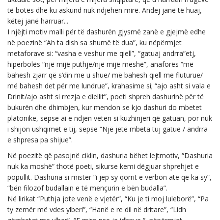
të botës dhe ku askund nuk ndjehen mirë. Andej janë të huaj,
këtej janë harruar...
I njëjti motiv malli për të dashurën gjysmë zanë e gjejmë edhe
në poezinë “Ah ta dish sa shumë të dua”, ku nëpërmjet
metaforave si: “vasha e veshur me qiell”, “gatuaj andrra”etj,
hiperbolës “një mijë puthje/një mijë meshë”, anaforës “më
bahesh zjarr që s’din me u shue/ më bahesh qiell me fluturue/
më bahesh det për me lundrue”, krahasime si; “ajo asht si vala e
Drinit/ajo asht si rrezja e diellit”, poeti shpreh dashurinë për të
bukurën dhe dhimbjen, kur mendon se kjo dashuri do mbetet
platonike, sepse ai e ndjen veten si kuzhinjeri që gatuan, por nuk
i shijon ushqimet e tij, sepse “Një jetë mbeta tuj gatue / andrra
e shpresa pa shijue”.
Në poezitë që pasojnë ciklin, dashuria bëhet lejtmotiv, “Dashuria
nuk ka moshë” thotë poeti, sikurse kemi dëgjuar shprehjet e
popullit. Dashuria si mister “i jep sy qorrit e verbon atë që ka sy”,
“bën filozof budallain e të mençurin e bën budalla”.
Në lirikat “Puthja jote venë e vjetër”, “Ku je ti moj luleborë”, “Pa
ty zemër më vdes ylberi”, “Hanë e re dil në dritare”, “Lidh