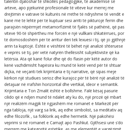
talentin djaloshar të shkollës pedagogjike, të akademisë së
arteve, apo pjekurinë profesionale të viteve kur merrej me
drejtimin e vatrave të kulturës në rrethe të ndryshme të vendit e
kanë më të lehtë për të kuptuar sesi arriti të pikturojë ferrin dhe
parajsën nëpërmjet metamorfizimit të fjalës së pathënë, që pas
viteve 90-të shpërtheu me forcën e një vullkani shkatërrues, por
të domosdoshëm për të arritur deri tek lexuesi i tij, që jo gjithnjë
arrin ta kuptojë. Është e vështirë të bëhet një analizë shteruese
e veprës së tij, për vetë natyrën thellësisht subjektiviste që ka
letërsia. Ata që kanë folur dhe që do flasin për këtë autor do
kenë vazhdimisht hapësira ku mund të ketë vend për të shtuar
diçka, në veçanti tek krijimtaria e tij narrative, që sipas meje
kërkon një studiues serioz dhe kurajoz për të bërë një analizë të
detajuar në rrafshin horizontal dhe vertikal, ideor e semantik.
Krijimtaria e Ton Zmalit është e bollshme. Falë kësaj pasurie
cilido që e ndjen mund të ndalet aty ku do, një prozë që mbart
një realizëm magjik të ngjashëm me romanet e Markezit për
nga tabloja, një varg sa lirik, aq edhe simbolist, sa meditativ aq
edhe filozofik , sa folklorik aq edhe hermetik. Një pakohësi
veprimi si në romanet e Camajt apo Pashkut. Gjithsesi unë s’do
merrem me kategoritë estetike, as me elementët e vargëzimit