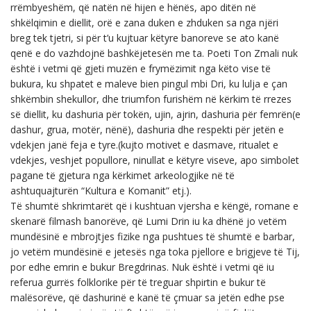
rrëmbyeshëm, që natën në hijen e hënës, apo ditën në
shkëlqimin e diellit, orë e zana duken e zhduken sa nga njëri
breg tek tjetri, si për t’u kujtuar këtyre banoreve se ato kanë
qenë e do vazhdojnë bashkëjetesën me ta. Poeti Ton Zmali nuk
është i vetmi që gjeti muzën e frymëzimit nga këto vise të
bukura, ku shpatet e maleve bien pingul mbi Dri, ku lulja e çan
shkëmbin shekullor, dhe triumfon furishëm në kërkim të rrezes
së diellit, ku dashuria për tokën, ujin, ajrin, dashuria për femrën(e
dashur, grua, motër, nënë), dashuria dhe respekti për jetën e
vdekjen janë feja e tyre.(kujto motivet e dasmave, ritualet e
vdekjes, veshjet popullore, ninullat e këtyre viseve, apo simbolet
pagane të gjetura nga kërkimet arkeologjike në të
ashtuquajturën “Kultura e Komanit” etj.).
Të shumtë shkrimtarët që i kushtuan vjersha e këngë, romane e
skenarë filmash banorëve, që Lumi Drin iu ka dhënë jo vetëm
mundësinë e mbrojtjes fizike nga pushtues të shumtë e barbar,
jo vetëm mundësinë e jetesës nga toka pjellore e brigjeve të Tij,
por edhe emrin e bukur Bregdrinas. Nuk është i vetmi që iu
referua gurrës folklorike për të treguar shpirtin e bukur të
malësorëve, që dashurinë e kanë të çmuar sa jetën edhe pse