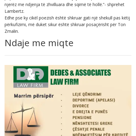
njerëz me ndjenja të zhvilluara dhe sqimë të hollë.”- shprehet
Lambertz.
Edhe pse ky cikël poezish është shkruar gati një shekull pas këtij
përkufizimi, më duket sikur është shkruar posaçërisht për Ton
Zmalin.
Ndaje me miqte