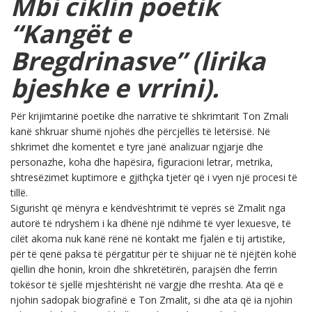
Mbi ciklin poetik
“Kangët e
Bregdrinasve” (lirika
bjeshke e vrrini).
Për krijimtarinë poetike dhe narrative të shkrimtarit Ton Zmali
kanë shkruar shumë njohës dhe përcjellës të letërsisë. Në
shkrimet dhe komentet e tyre janë analizuar ngjarje dhe
personazhe, koha dhe hapësira, figuracioni letrar, metrika,
shtresëzimet kuptimore e gjithçka tjetër që i vyen një procesi të
tillë.
Sigurisht që mënyra e këndvështrimit të veprës së Zmalit nga
autorë të ndryshëm i ka dhënë një ndihmë të vyer lexuesve, të
cilët akoma nuk kanë rënë në kontakt me fjalën e tij artistike,
për të qenë paksa të përgatitur për të shijuar në të njëjtën kohë
qiellin dhe honin, kroin dhe shkretëtirën, parajsën dhe ferrin
tokësor të sjellë mjeshtërisht në vargje dhe rreshta. Ata që e
njohin sadopak biografinë e Ton Zmalit, si dhe ata që ia njohin