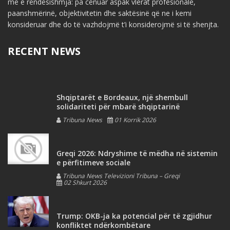
më e rëndësishmja: pa cënuar aspak vlerat profesionale,
paanshmërinë, objektivitetin dhe saktësinë që ne i kemi
konsideruar dhe do të vazhdojmë t’i konsiderojmë si të shenjta.
RECENT NEWS
Shqiptarët e Bordeaux, një shembull
solidariteti për mbarë shqiptarinë
Tribuna News
01 Korrik 2026
Greqi 2026: Ndryshime të mëdha në sistemin
e përfitimeve sociale
Tribuna News Televizioni Tribuna – Greqi
02 Shkurt 2026
Trump: OKB-ja ka potencial për të zgjidhur
konfliktet ndërkombëtare