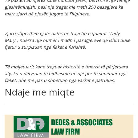
Të paktën
30 njerëz kanë humbur jetën, përfshirë një fëmijë
gjashtëmuajsh, pasi një traget me rreth 250 pasagjerë
ka
marr
zjarri në pjesën jugore të Filipineve.
Zjarri shpërtheu gjatë natës në tragetin e quajtur "Lady
Mary", ndërsa një numër i madh i pasagjerëve që ishin duke
fjetur u surpizuan nga flakët e furishtë.
Të mbijetuarit kanë treguar historitë e tmerrit të përjetuara
aty, ku u detyruan të hidheshin në ujë për të shpëtuar nga
flakët, dhe më pas u shpëtuan nga varkat e patrullës.
Ndaje me miqte