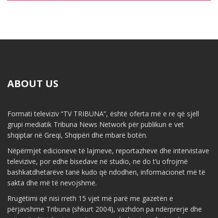
ABOUT US
Formati televiziv “TV TRIBUNA”, është oferta më e re që sjell
grupi mediatik Tribuna News Network për publikun e vet
shqiptar në Greqi, Shqipëri dhe mbarë botën.
Nëpërmjet edicioneve të lajmeve, reportazheve dhe intervistave
televizive, por edhe bisedave në studio, ne do t’u ofrojmë
bashkatdhetarëve tanë kudo që ndodhen, informacionet më të
sakta dhe më të nevojshme.
Rrugëtimi që nisi rreth 15 vjet më parë me gazetën e
përjavshme Tribuna (shkurt 2004), vazhdon pa ndërprerje dhe