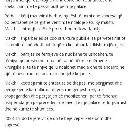
spekulimin më të paskrupullt për një pakicë.
Përballë këtij marshimi barbar, një është urimi dhe shpresa që
po përhapet në të gjithë vendin: të ndalojë këtu ky makth.
Makthi i shtrenjtësisë që po rrethon miliona familje.
Makthi i shpërbërjes së çdo strukture publike, të përvetësimit të
sistemit të shëndetit publik që ka kushtuar faktikisht mijëra jetë.
Makthi i pamjes së fëmijëve që nuk kanë të ushqehen, të
fëmijve që presin me muaj në radhë për një ndërhyrje
kirurgjikale, të të rinjve që iu ndalohet madje dhe të ëndërrojnë
një të nesërme me arsimim dhe jetë krijuese.
Makthi i keqtrajtimit të shtetit të së drejtës, me përgjimet dhe
përpjekjen e kamuflimit të tyre, me gënjeshtrën, me
propagandën dhe përçarjen që mobilizohen për të fshehur
rishpërndarjen pa precedent në favor të një pakice të fuqishmish
dhe në kurriz të shumicës.
2023-shi do të jetë vit që do të bëjë vepër këtë urim dhe
shpresë.