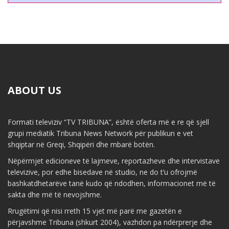
ABOUT US
Formati televiziv “TV TRIBUNA”, është oferta më e re që sjell
grupi mediatik Tribuna News Network për publikun e vet
shqiptar në Greqi, Shqipëri dhe mbarë botën.
Nëpërmjet edicioneve të lajmeve, reportazheve dhe intervistave
televizive, por edhe bisedave në studio, ne do t’u ofrojmë
bashkatdhetarëve tanë kudo që ndodhen, informacionet më të
sakta dhe më të nevojshme.
Rrugëtimi që nisi rreth 15 vjet më parë me gazetën e
përjavshme Tribuna (shkurt 2004), vazhdon pa ndërprerje dhe