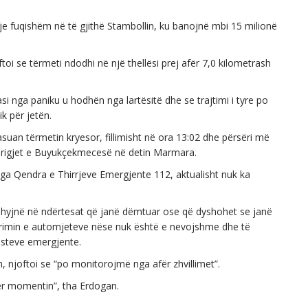
je fuqishëm në të gjithë Stambollin, ku banojnë mbi 15 milionë
ftoi se tërmeti ndodhi në një thellësi prej afër 7,0 kilometrash
i nga paniku u hodhën nga lartësitë dhe se trajtimi i tyre po
ik për jetën.
asuan tërmetin kryesor, fillimisht në ora 13:02 dhe përsëri më
brigjet e Buyukçekmecesë në detin Marmara.
ga Qendra e Thirrjeve Emergjente 112, aktualisht nuk ka
s hyjnë në ndërtesat që janë dëmtuar ose që dyshohet se janë
orimin e automjeteve nëse nuk është e nevojshme dhe të
asteve emergjente.
, njoftoi se “po monitorojmë nga afër zhvillimet”.
ër momentin”, tha Erdogan.