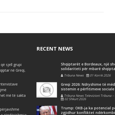
RECENT NEWS
Shqiptarët e Bordeaux, një s
që sjell grupi
solidariteti për mbarë shqipt
iptar në Greqi,
Tribuna News
01 Korrik 2026
ntervistave
Greqi 2026: Ndryshime të më
sistemin e përfitimeve sociale
ojmë
net më të sakta
Tribuna News Televizioni Tribuna – 
02 Shkurt 2026
Trump: OKB-ja ka potencial p
e përjavshme
zgjidhur konfliktet ndërkomb
 e rëndësishmja: