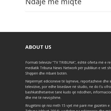
Ndaje me miqte
ABOUT US
Formati televiziv “TV TRIBUNA”, është oferta më e re 
mediatik Tribuna News Network për publikun e vet shq
Shqipëri dhe mbarë botën.
Nëpërmjet edicioneve të lajmeve, reportazheve dhe i
televizive, por edhe bisedave në studio, ne do t’u ofr
bashkatdhetarëve tanë kudo që ndodhen, informacio
dhe më të nevojshme.
Rrugëtimi që nisi rreth 15 vjet më parë me gazetën 
Tribuna (shkurt 2004), vazhdon pa ndërprerje dhe më