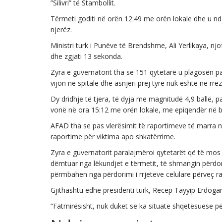
”Silivri” të Stambollit.
Tërmeti goditi në orën 12:49 me orën lokale dhe u nd
njerëz.
Ministri turk i Punëve të Brendshme, Ali Yerlikaya, njo
dhe zgjati 13 sekonda.
Zyra e guvernatorit tha se 151 qytetarë u plagosën pas
vijon në spitale dhe asnjëri prej tyre nuk është në rrez
Dy dridhje të tjera, të dyja me magnitudë 4,9 ballë, p
vonë në ora 15:12 me orën lokale, me epiqendër në 
AFAD tha se pas vlerësimit të raportimeve të marra n
raportime për viktima apo shkatërrime.
Zyra e guvernatorit paralajmëroi qytetarët që të mo
dëmtuar nga lëkundjet e tërmetit, të shmangin përd
përmbahen nga përdorimi i rrjeteve celulare përveç r
Gjithashtu edhe presidenti turk, Recep Tayyip Erdogan
“Fatmirësisht, nuk duket se ka situatë shqetësuese p