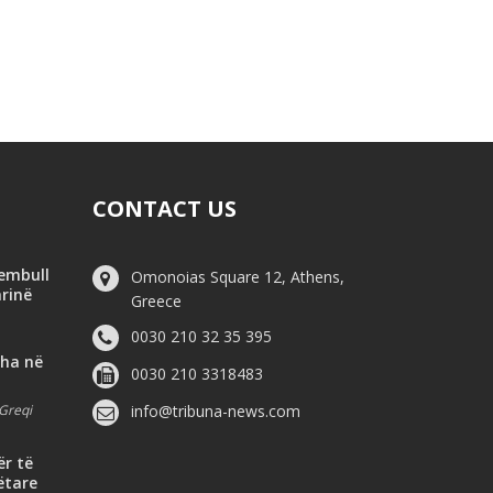
CONTACT US
hembull
Omonoias Square 12, Athens,
arinë
Greece
0030 210 32 35 395
dha në
0030 210 3318483
Greqi
info@tribuna-news.com
ër të
ëtare