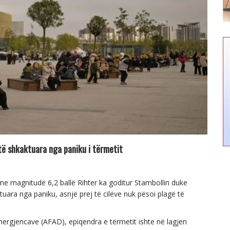
 të shkaktuara nga paniku i tërmetit
e magnitudë 6,2 ballë Rihter ka goditur Stambollin duke
uara nga paniku, asnjë prej të cilëve nuk pësoi plagë të
mergjencave (AFAD), epiqendra e tërmetit ishte në lagjen