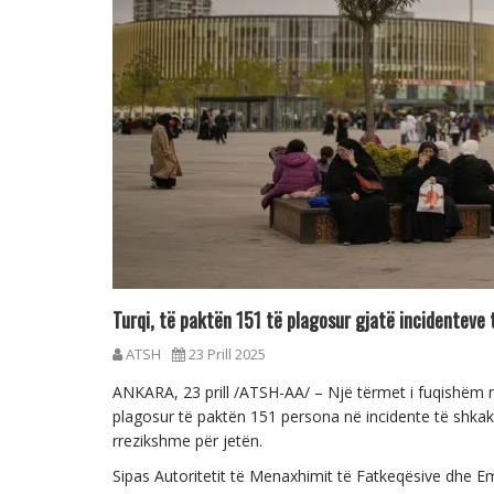
Turqi, të paktën 151 të plagosur gjatë incidenteve
ATSH
23 Prill 2025
ANKARA, 23 prill /ATSH-AA/ – Një tërmet i fuqishëm m
plagosur të paktën 151 persona në incidente të shkakt
rrezikshme për jetën.
Sipas Autoritetit të Menaxhimit të Fatkeqësive dhe E