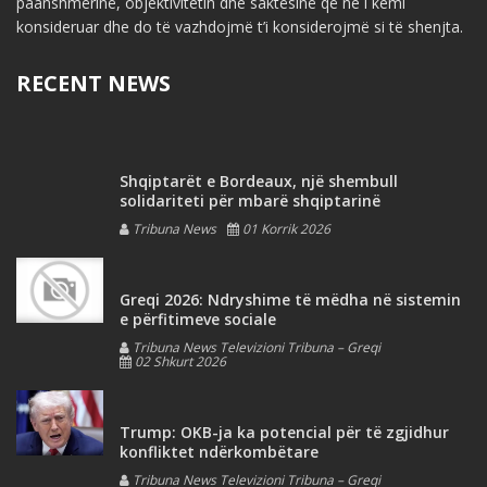
paanshmërinë, objektivitetin dhe saktësinë që ne i kemi
konsideruar dhe do të vazhdojmë t’i konsiderojmë si të shenjta.
RECENT NEWS
Shqiptarët e Bordeaux, një shembull
solidariteti për mbarë shqiptarinë
Tribuna News
01 Korrik 2026
Greqi 2026: Ndryshime të mëdha në sistemin
e përfitimeve sociale
Tribuna News Televizioni Tribuna – Greqi
02 Shkurt 2026
Trump: OKB-ja ka potencial për të zgjidhur
konfliktet ndërkombëtare
Tribuna News Televizioni Tribuna – Greqi