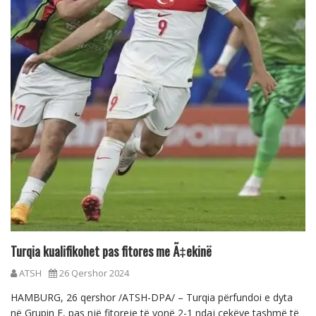
Turqia kualifikohet pas fitores me Ã‡ekinë
ATSH
26 Qershor 2024
HAMBURG, 26 qershor /ATSH-DPA/ – Turqia përfundoi e dyta
në Grupin F, pas një fitoreje të vonë 2-1 ndaj çekëve tashmë të