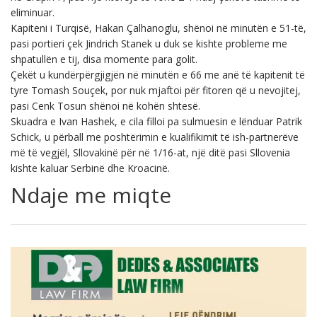
eliminuar.
Kapiteni i Turqisë, Hakan Çalhanoglu, shënoi në minutën e 51-të,
pasi portieri çek Jindrich Stanek u duk se kishte probleme me
shpatullën e tij, disa momente para golit.
Çekët u kundërpërgjigjën në minutën e 66 me anë të kapitenit të
tyre Tomash Souçek, por nuk mjaftoi për fitoren që u nevojitej,
pasi Cenk Tosun shënoi në kohën shtesë.
Skuadra e Ivan Hashek, e cila filloi pa sulmuesin e lënduar Patrik
Schick, u përball me poshtërimin e kualifikimit të ish-partnerëve
më të vegjël, Sllovakinë për në 1/16-at, një ditë pasi Sllovenia
kishte kaluar Serbinë dhe Kroacinë.
Ndaje me miqte