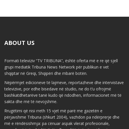
ABOUT US
Formati televiziv “TV TRIBUNA”, është oferta më e re që sjell
grupi mediatik Tribuna News Network për publikun e vet
shqiptar në Greqi, Shqipëri dhe mbarë botën.
Nëpërmjet edicioneve të lajmeve, reportazheve dhe intervistave
televizive, por edhe bisedave në studio, ne do t’u ofrojmë
bashkatdhetarëve tanë kudo që ndodhen, informacionet më të
sakta dhe më të nevojshme.
Rrugëtimi që nisi rreth 15 vjet më parë me gazetën e
përjavshme Tribuna (shkurt 2004), vazhdon pa ndërprerje dhe
më e rëndësishmja: pa cënuar aspak vlerat profesionale,