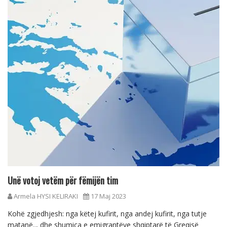
Unë votoj vetëm për fëmijën tim
Armela HYSI KELIRAKI
17 Maj 2023
Kohë zgjedhjesh: nga këtej kufirit, nga andej kufirit, nga tutje
matanë.., dhe shumica e emigrantëve shqiptarë të Greqisë