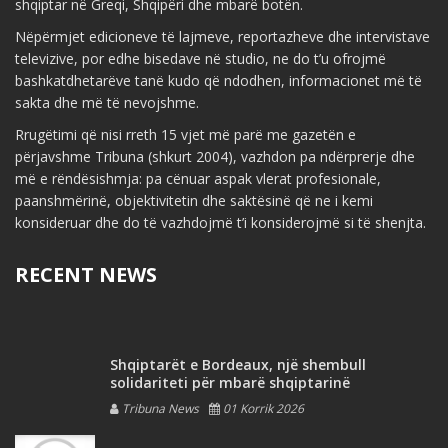
shqiptar në Greqi, Shqipëri dhe mbarë botën.
Nëpërmjet edicioneve të lajmeve, reportazheve dhe intervistave
televizive, por edhe bisedave në studio, ne do t’u ofrojmë
bashkatdhetarëve tanë kudo që ndodhen, informacionet më të
sakta dhe më të nevojshme.
Rrugëtimi që nisi rreth 15 vjet më parë me gazetën e
përjavshme Tribuna (shkurt 2004), vazhdon pa ndërprerje dhe
më e rëndësishmja: pa cënuar aspak vlerat profesionale,
paanshmërinë, objektivitetin dhe saktësinë që ne i kemi
konsideruar dhe do të vazhdojmë t’i konsiderojmë si të shenjta.
RECENT NEWS
Shqiptarët e Bordeaux, një shembull
solidariteti për mbarë shqiptarinë
Tribuna News
01 Korrik 2026