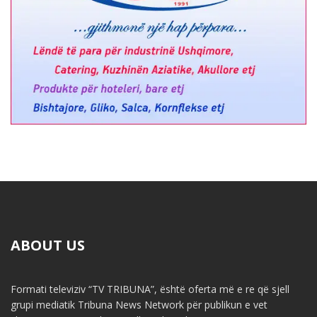
ABOUT US
Formati televiziv “TV TRIBUNA”, është oferta më e re që sjell
grupi mediatik Tribuna News Network për publikun e vet