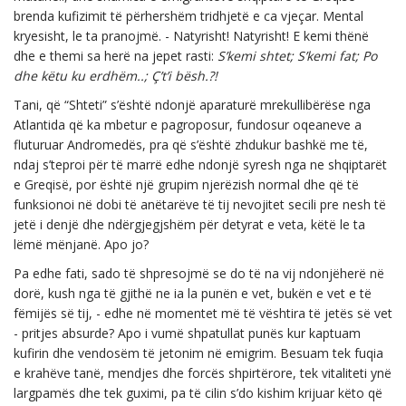
brenda kufizimit të përhershëm tridhjetë e ca vjeçar. Mental
kryesisht, le ta pranojmë. - Natyrisht! Natyrisht! E kemi thënë
dhe e themi sa herë na jepet rasti:
S’kemi shtet; S’kemi fat; Po
dhe këtu ku erdhëm..; Ç’t’i bësh.?!
Tani, që “Shteti” s’është ndonjë aparaturë mrekullibërëse nga
Atlantida që ka mbetur e pagroposur, fundosur oqeaneve a
fluturuar Andromedës, pra që s’është zhdukur bashkë me të,
ndaj s’teproi për të marrë edhe ndonjë syresh nga ne shqiptarët
e Greqisë, por është një grupim njerëzish normal dhe që të
funksionoi në dobi të anëtarëve të tij nevojitet secili pre nesh të
jetë i denjë dhe ndërgjegjshëm për detyrat e veta, këtë le ta
lëmë mënjanë. Apo jo?
Pa edhe fati, sado të shpresojmë se do të na vij ndonjëherë në
dorë, kush nga të gjithë ne ia la punën e vet, bukën e vet e të
fëmijës së tij, - edhe në momentet më të vështira të jetës së vet
- pritjes absurde? Apo i vumë shpatullat punës kur kaptuam
kufirin dhe vendosëm të jetonim në emigrim. Besuam tek fuqia
e krahëve tanë, mendjes dhe forcës shpirtërore, tek vitaliteti ynë
largpamës dhe tek guximi, pa të cilin s’do kishim krijuar këto që