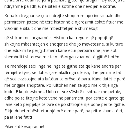
ndryshme pa lidhje, në ditën e sotme dhe nevojën e sotme.
Koha ka treguar se çdo e drejtë shoqërore apo individuale dhe
përmirësim jetese në tërë historinë e njerëzimit është fituar me
vizionin e dikujt dhe me mbështetjen e shumëkujt
që shikon me largpamësi. Historia ka treguar që popujt që
shikojnë mbështetjen e shoqërisë dhe jo mëvetësinë, si kulturë
dhe edukim të përgjithshëm kanë ecur përpara dhe janë sot
shembulli i shteteve më të mirë-organizuar në të gjithë botën.
Të mendojë secili nga ne, nga të gjithë ata që kanë ëndrra për
fëmijët e tyre, se duhet çarë akulli nga dikush, dhe jemi me fat
që sot ekzistojnë ata luftëtar të orëve të para. Kandidatët e parë
me origjinë shqiptare. Po luftohen nën zë apo me klithje nga
kudo. E kuptueshme... Udha e tyre s’është e shtruar me petale,
edhe po të fitojnë këtë vend në parlament, por është e qartë që
janë këto përpjekje të tyre që po shtrojnë një udhë për të gjithë.
E kjo duhet mbështetur një orë e më parë, pa pritur shans të ri,
pa ia lënë fatit!
Pikërisht kësaj radhe!