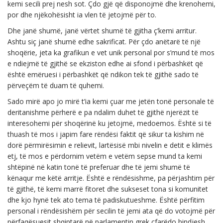
kemi secili prej nesh sot. Çdo gjë që disponojmë dhe krenohemi,
por dhe njëkohësisht ia vlen të jetojmë për to.
Dhe janë shumë, janë vërtet shumë të gjitha ç’kemi arritur.
Ashtu siç janë shumë edhe sakrificat. Për çdo anëtarë të një
shoqërie, jeta ka grafikun e vet unik personal por s’mund të mos
e ndiejmë të gjithë se ekziston edhe ai sfond i përbashkët që
është emëruesi i përbashkët që ndikon tek të gjithë sado të
përveçëm të duam të quhemi.
Sado mirë apo jo mirë t’ia kemi çuar me jetën tonë personale të
deritanishme përherë e pa ndalim duhet të gjithë njerëzit të
interesohemi për shoqërinë ku jetojmë, medoemos. Është si të
thuash të mos i japim fare rëndësi faktit që sikur ta kishim në
dorë përmirësimin e relievit, lartësisë mbi nivelin e detit e klimës
etj, të mos e përdornim vetëm e vetëm sepse mund ta kemi
shtëpinë në katin tonë të preferuar dhe të jemi shumë të
kënaqur me këtë arritje. Është e rëndësishme, pa përjashtim për
të gjithë, të kemi marrë fitoret dhe sukseset tona si komunitet
dhe kjo hynë tek ato tema të padiskutueshme. Është përfitim
personal i rëndësishëm për secilin të jemi ata që do votojmë për
përfaqësuesit shqiptarë në parlamentin grek çfarëdo bindjesh