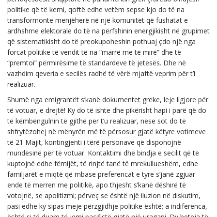
politike që të kemi, qoftë edhe vetëm sepse kjo do të na
transformonte menjëherë në një komunitet që fushatat e
ardhshme elektorale do të na përfshinin energjikisht në grupimet
që sistematikisht do të preokupoheshin pothuaj çdo një nga
forcat politike të vendit të na “marrë me të mirë” dhe të
“premtoi” përmirësime të standardeve të jetesës. Dhe në
vazhdim qeveria e secilës radhë të vërë mjaftë veprim për t’i
realizuar.
Shumë nga emigrantët s’kanë dokumentet greke, leje ligjore për
të votuar, e drejtë! Ky do të ishte dhe pikërisht hapi i parë që do
të këmbëngulnin të gjithë për t’u realizuar, nëse sot do të
shfrytëzohej në mënyrën më të përsosur gjatë këtyre votimeve
të 21 Majit, kontingjenti i tërë personave që disponojnë
mundësinë për të votuar. Kontaktimi dhe bindja e secilit që të
kuptojnë edhe fëmijët, të rinjtë tanë të mrekullueshëm, edhe
familjarët e miqtë që mbase preferencat e tyre s’janë zgjuar
ende të merren me politikë, apo thjesht s’kanë dëshirë të
votojnë, se apolitizmi; përveç se është një iluzion në diskutim,
pasi edhe ky sipas meje përzgjidhje politike është; a indiferenca,
është si të duam të jemi pacifistë gjatë një uragani. Dy beteja të