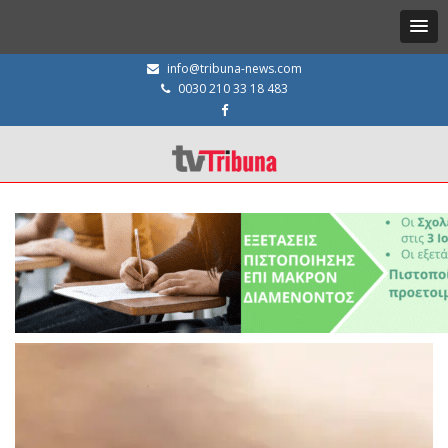
info@tribuna-news.com
0030 210 33 18 483