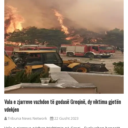
Vala e zjarreve vazhdon të godasë Greqinë, dy viktima gjetën
vdekjen
Tribuna News Network
22 Gusht 2023