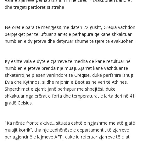
Vala e zjarreve përhap trishtimin në Greqi - Evakuohen banorët
dhe trageti përdoret si strehë
Në orët e para të mëngjesit më datën 22 gusht, Greqia vazhdon
përpjekjet për të luftuar zjarret e përhapura që kanë shkaktuar
humbjen e dy jetëve dhe detyruar shumë të tjerë të evakuohen.
Ky është vala e dytë e zjarreve të mëdha që kanë rezultuar në
humbjen e jetëve brenda një muaji. Zjarret kanë vazhduar të
shkatërrojnë pjesën verilindore të Greqisë, duke përfshirë ishujt
Evia dhe Kythnos, si dhe rajonin e Beotias në veri të Athinës.
Shpërthimet e zjarrit janë përhapur me shpejtësi, duke
shkaktuar nga erërat e forta dhe temperaturat e larta deri në 41
gradë Celsius.
"Ka nëntë fronte aktive... situata është e ngjashme me atë gjatë
muajit korrik", tha një zëdhënëse e departamentit të zjarreve
për agjencinë e lajmeve AFP, duke iu referuar zjarreve të cilat