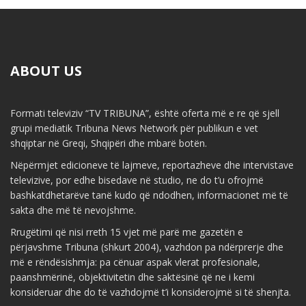
ABOUT US
Formati televiziv “TV TRIBUNA”, është oferta më e re që sjell
grupi mediatik Tribuna News Network për publikun e vet
shqiptar në Greqi, Shqipëri dhe mbarë botën.
Nëpërmjet edicioneve të lajmeve, reportazheve dhe intervistave
televizive, por edhe bisedave në studio, ne do t’u ofrojmë
bashkatdhetarëve tanë kudo që ndodhen, informacionet më të
sakta dhe më të nevojshme.
Rrugëtimi që nisi rreth 15 vjet më parë me gazetën e
përjavshme Tribuna (shkurt 2004), vazhdon pa ndërprerje dhe
më e rëndësishmja: pa cënuar aspak vlerat profesionale,
paanshmërinë, objektivitetin dhe saktësinë që ne i kemi
konsideruar dhe do të vazhdojmë t’i konsiderojmë si të shenjta.