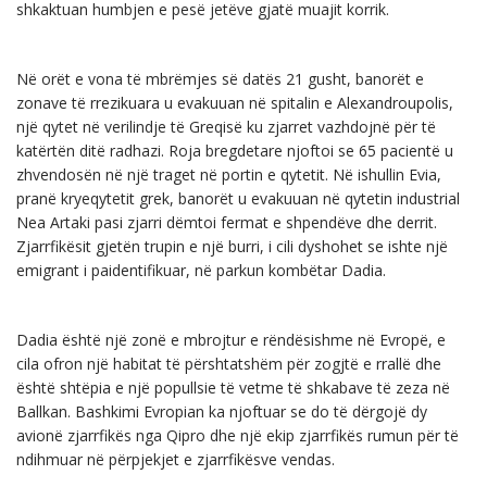
shkaktuan humbjen e pesë jetëve gjatë muajit korrik.
Në orët e vona të mbrëmjes së datës 21 gusht, banorët e
zonave të rrezikuara u evakuuan në spitalin e Alexandroupolis,
një qytet në verilindje të Greqisë ku zjarret vazhdojnë për të
katërtën ditë radhazi. Roja bregdetare njoftoi se 65 pacientë u
zhvendosën në një traget në portin e qytetit. Në ishullin Evia,
pranë kryeqytetit grek, banorët u evakuuan në qytetin industrial
Nea Artaki pasi zjarri dëmtoi fermat e shpendëve dhe derrit.
Zjarrfikësit gjetën trupin e një burri, i cili dyshohet se ishte një
emigrant i paidentifikuar, në parkun kombëtar Dadia.
Dadia është një zonë e mbrojtur e rëndësishme në Evropë, e
cila ofron një habitat të përshtatshëm për zogjtë e rrallë dhe
është shtëpia e një popullsie të vetme të shkabave të zeza në
Ballkan. Bashkimi Evropian ka njoftuar se do të dërgojë dy
avionë zjarrfikës nga Qipro dhe një ekip zjarrfikës rumun për të
ndihmuar në përpjekjet e zjarrfikësve vendas.