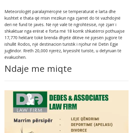
Meteorologët paralajmërojnë se temperaturat e larta dhe
kushtet e thata që rrisin rrezikun nga zjarret do të vazhdojnë
deri në fund të javës. Në një valë të ngrohtësisë, një zjarr i
shkaktuar nga erërat e forta më 18 korrik shkatërroi pothuajse
17,770 hektarë tokë brenda dhjetë ditëve në pjesën jugore të
ishullit Rodos, një destinacion turistik i njohur në Detin Egje
juglindor. Rreth 20,000 njerëz, kryesisht turistë, u detyruan të
evakuohen.
Ndaje me miqte