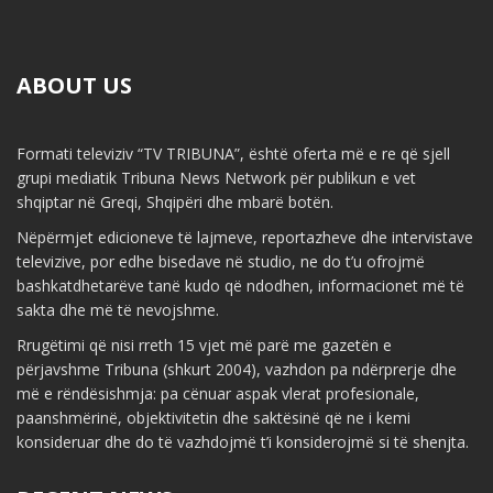
ABOUT US
Formati televiziv “TV TRIBUNA”, është oferta më e re që sjell
grupi mediatik Tribuna News Network për publikun e vet
shqiptar në Greqi, Shqipëri dhe mbarë botën.
Nëpërmjet edicioneve të lajmeve, reportazheve dhe intervistave
televizive, por edhe bisedave në studio, ne do t’u ofrojmë
bashkatdhetarëve tanë kudo që ndodhen, informacionet më të
sakta dhe më të nevojshme.
Rrugëtimi që nisi rreth 15 vjet më parë me gazetën e
përjavshme Tribuna (shkurt 2004), vazhdon pa ndërprerje dhe
më e rëndësishmja: pa cënuar aspak vlerat profesionale,
paanshmërinë, objektivitetin dhe saktësinë që ne i kemi
konsideruar dhe do të vazhdojmë t’i konsiderojmë si të shenjta.