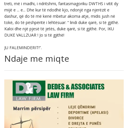
treti, më i madhi, i ndritshmi, fantasmagoriku DWTHS i vitit dy
mijë e ... e... Dhe kur të ndodhë kjo, ndonjë nga njerëzit e
dashur, që do të më kenë mbetur akoma atje, midis jush në
tokë, do të pëshpëritë i lehtësuar: “ lindi duke qarë, si të gjithë.
Kaloi dhe një pjesë të jetës, duke qarë, si të gjithë. Por, IKU
DUKE VALLZUAR ! Jo si të gjithë!
JU FALEMINDERIT!”.
Ndaje me miqte