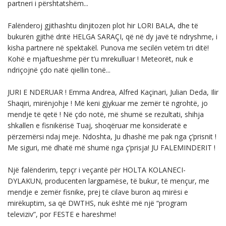
partneri i përshtatshëm...
Falënderoj gjithashtu dinjitozen plot hir LORI BALA, dhe të
bukurën gjithë dritë HELGA SARAÇI, që në dy javë të ndryshme, i
kisha partnere në spektakël. Punova me secilën vetëm tri ditë!
Kohë e mjaftueshme për t’u mrekulluar ! Meteorët, nuk e
ndriçojnë çdo natë qiellin tonë...
JURI E NDERUAR ! Emma Andrea, Alfred Kaçinari, Julian Deda, Ilir
Shaqiri, mirënjohje ! Më keni gjykuar me zemër të ngrohtë, jo
mendje të qetë ! Në çdo notë, më shumë se rezultati, shihja
shkallen e fisnikërisë Tuaj, shoqëruar me konsideratë e
përzemërsi ndaj meje. Ndoshta, Ju dhashë me pak nga ç’prisnit !
Me siguri, më dhatë më shumë nga ç’prisja! JU FALEMINDERIT !
Një falënderim, tepçr i veçantë për HOLTA KOLANECI-
DYLAKUN, producenten largpamëse, të bukur, të mençur, me
mendje e zemër fisnike, prej të cilave buron aq mirësi e
mirëkuptim, sa që DWTHS, nuk është më një “program
televiziv”, por FESTE e hareshme!