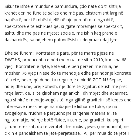
Sikur të ishte e mundur e pamundura, çdo natë do t’i shtrija
krahët deri në fund të sallës dhe më pas, ekstremisht larg në
hapësirë, për të mbështjellë në një përqafim të ngrohtë,
spektatorë e teleshikues që, si gjatë mbrëmjes së spektaklit,
ashtu dhe me pas në rrjetet sociale, më ishin kaq pranë e
dashamirës, sa ndjehem pafundësisht i detyruar ndaj tyre !
Dhe së fundmi: Kontratën e parë, për të marrë pjesë në
DWTHS, producentia e bëri me mua, në vitin 2010, kur isha 68
vjeç ! Kontratën e dytë, këtë vit, e bëri përsëri me mua, në
moshën 76 vjeç ! Nëse do të mendojë edhe për ndonjë kontratë
të trete, besoj që duhet ta rregullojë e bindë ZOTIN ! Sepse,
ndjej dhe unë, prej kohësh, një dorë të zgjatur, dikush më pret
“atje lart”, që, si të çlirohem nga ankthi, dhimbjet dhe acarimet,
nga shpirt’ e mendje-vogëlsitë, nga gjithë graviteti i së keqes dhe
interesave meskine që na mbajnë të lidhur në tokë, që na
zvogëlojnë, rrudhin e perçudnojnë si “qenie materiale”, të
ngjitem atje, në një botë fluide, interne, pa gravitet, ku shpirti i
çliruar tërësisht, do të vërtitet i lirë midis yjeve, çmendurisht, në
ciklin e pandalshëm të jetë-përjetësisë... Ai, për mua do të jetë i