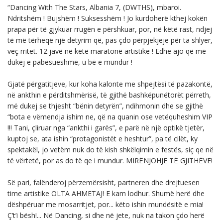
“Dancing With The Stars, Albania 7, (DWTHS), mbaroi.
Ndritshëm ! Bujshëm ! Suksesshëm ! Jo kurdoherë kthej kokën
prapa për të gjykuar rrugën e përshkuar, por, në këtë rast, ndjej
të më tërheqë një detyrim që, pas çdo përpjekjeje për ta shlyer,
veç rritet. 12 javë në këtë maratonë artistike ! Edhe ajo që më
dukej e pabesueshme, u bë e mundur !
Gjatë përgatitjeve, kur koha kalonte me shpejtësi të pazakontë,
në ankthin e përditshmërisë, të gjithë bashkëpunëtorët përreth,
më dukej se thjesht “bënin detyrën”, ndihmonin dhe se gjithë
“bota e vëmendja ishim ne, që na quanin ose vetëquheshim VIP
!!! Tani, çliruar nga “ankthi i garës”, e parë në një optikë tjetër,
kuptoj se, ata ishin “protagonistët e heshtur”, pa të cilët, ky
spektakël, jo vetëm nuk do të kish shkëlqimin e festës, siç qe në
të vërtetë, por as do të qe i mundur. MIRËNJOHJE TË GJITHËVE!
Së pari, falënderoj përzemërsisht, partneren dhe drejtuesen
time artistike OLTA AHMETAJ! E kam lodhur. Shumë herë dhe
dëshpëruar me mosarritjet, por... këto ishin mundësitë e mia!
Ç’t’i bësh!... Në Dancing, si dhe në jete, nuk na takon çdo herë