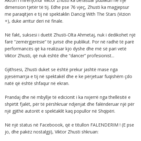
Aktori i mirënjohur Viktor Zhusti ka befasuar publikun në një
dimension tjetër të tij. Edhe pse 76 vjeç, Zhusti ka magjepsur
me paraqitjen e tij në spektaklin Dancig With The Stars (Vizion
+), duke arritur deri në finale.
Në fakt, suksesi i duetit Zhusti-Olta Ahmetaj, nuk i dedikohet një
farë “zemërgjerësie” të jurisë dhe publikut. Por në radhë të parë
performancës që ka realizuar kjo dyshe dhe më së pari vetë
Viktor Zhusti, që nuk është dhe “dancer” profesionist...
Gjithsesi, Zhusti duket se është prekur jashtë mase nga
pjesëmarrja e tij në spektakël dhe e ke përjetuar fuqishëm çdo
natë që është shfaqur në ekran.
Prandaj dhe në mbyllje të edicionit i ka nxjerrë nga thellësitë e
shpirtit fjalët, për të përshkruar ndjenjat dhe falënderuar një për
një gjithë autorët e spektaklit kaq popullor në Shqipëri.
Në një status në Faceboook, që e titullon FALENDERIM ! (E pse
jo, dhe pakëz nostalgji), Viktor Zhusti shkruan: