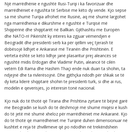
Një marrëdhënie e ngushtë Rusi-Turqi i ka favorizuar dhe
marrëdhëniet e ngushta të Serbisë me këto dy vende. Kjo sepse
sa më shumë Turqia afrohet me Rusinë, aq më shumë largohet
nga marrëdhenia e dikurshme e ngushtë e Turqisë më
Shqipërinë dhe shqiptarët në Ballkan. Gjithashtu me Europën
dhe NATO-n! Pikërisht ky interes ka zgjuar vëmendjen e
Beogradit dhe presidenti serb ka për qëllim veç tjerash të
dobësojë lidhjet e Ankarasë më Tiranën dhe Prishtinën. E
vërteta është se këto lidhje janë plasaritur prej aleancës së
ngushtë midis Erdogan dhe Vladimir Putin, aleancë të cilën
vetëm Edi Rama dhe Hashim Thaçi ende nuk duan ta shohin, ta
ndjejnë dhe ta rivlerësojnë. Dhe gjithçka ndodh për shkak se të
dy këta liderë shqiptarë shohin te presidenti turk, si dhe ai rus,
modelin e qeverisjes, jo interesin tonë nacional.
Kjo nuk do të thotë që Tirana dhe Prishtina zyrtare të bëjnë garë
me Beogradin se kush do të dëshmojë më shumë miqësi e kush
do të jetë më shumë xheloz për marrëdhëniet me Ankaranë. Kjo
do të thotë që marrëdhëniet me Turqinë duhen dimensionuar në
kushtet e reja të zhvillimeve që po ndodhin në trekëndshein