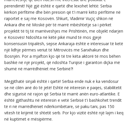
perendimit! Një gjë është e qartë dhe lexohet lehtë: Serbia
kërkon përfitime dhe bën presion që t'i marrë këto përfitime në
raportet e saj me Kosovën. Shkurt, Vladimir Vuçiç shkon në
Ankara dhe në Moskë për të marrë mbështetje sa i përket
projektit të tij të marrëveshjes me Prishtinën, me objekt ndarjen
e Kosovës! Ndoshta në këtë pikë mund të mos gjejë
konsensusin tripalësh, sepse Ankaraja është e interesuar të ketë
një lidhje përmes veriut të Mitrovicës me Sanxhakun dhe
Bosnjën. Por a mjafton kjo që të tre këta aktorë të mos bëhen
bashkë në një projekt, që ndoshta Turqisë i garanton diçka më
shumë në marrëdhëniet me Serbinë?!
Megjithatë sinjali është i qartë! Serbia ende nuk e ka vendosur
se në cilën anë do të jetë! Eshtë në interesin e paqes, stabilitetit
dhe sigurisë në rajon që Serbia të marrë anën euro-atlantike. E
është gjithashtu në interesin e vetë Serbisë t'i bashkohet trendit
të ri në marrëdhëniet ndërkombëtare, së paku tani, pas 150
vitesh të krijimit të shtetit serb. Por kjo vizitë është një lajm i keq
në kuptimet e mësipërme.