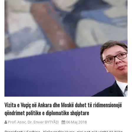
Vizita e Vuçiç në Ankara dhe Moskë duhet të ridimensionojë
qëndrimet politike e diplomatike shqiptare
Prof. Asoc. Dr. Enver BYTYÃ‡I
06 Maj 2018