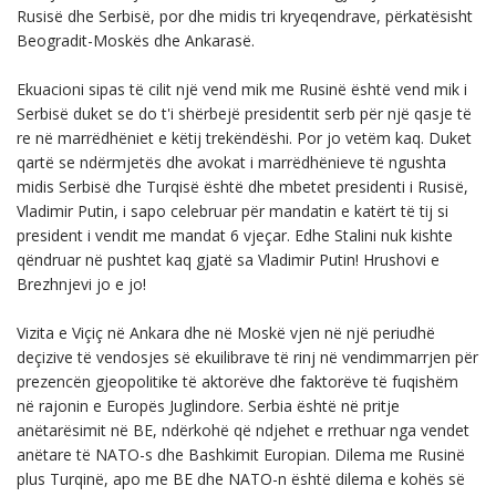
Rusisë dhe Serbisë, por dhe midis tri kryeqendrave, përkatësisht
Beogradit-Moskës dhe Ankarasë.
Ekuacioni sipas të cilit një vend mik me Rusinë është vend mik i
Serbisë duket se do t'i shërbejë presidentit serb për një qasje të
re në marrëdhëniet e këtij trekëndëshi. Por jo vetëm kaq. Duket
qartë se ndërmjetës dhe avokat i marrëdhënieve të ngushta
midis Serbisë dhe Turqisë është dhe mbetet presidenti i Rusisë,
Vladimir Putin, i sapo celebruar për mandatin e katërt të tij si
president i vendit me mandat 6 vjeçar. Edhe Stalini nuk kishte
qëndruar në pushtet kaq gjatë sa Vladimir Putin! Hrushovi e
Brezhnjevi jo e jo!
Vizita e Viçiç në Ankara dhe në Moskë vjen në një periudhë
deçizive të vendosjes së ekuilibrave të rinj në vendimmarrjen për
prezencën gjeopolitike të aktorëve dhe faktorëve të fuqishëm
në rajonin e Europës Juglindore. Serbia është në pritje
anëtarësimit në BE, ndërkohë që ndjehet e rrethuar nga vendet
anëtare të NATO-s dhe Bashkimit Europian. Dilema me Rusinë
plus Turqinë, apo me BE dhe NATO-n është dilema e kohës së