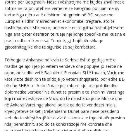
sotme për Beogradin. Nëse i vështrojmë më kujdes zhvillimet e
sotme në rajon, atëherë vemë re se Beogradi po luan me dy
karta: Nga njëra anë dëshiron integrimin në BE, sepse me
Europën e lidhin marrëdhëniet ekonomike, tregtare, ato të
bashkëpunimit shkencor, arsimor e në të gjitha fushat jetësore!
Nga ana tjetër dëshiron të ruajë një lidhje specifike me Rusinë e
pse jo edhe miken e saj Turqinë, gjithnjë për shkaqe
gjeostrategjike dhe të sigurisë së saj kombëtare.
Tërheqja e Ankarasë në krah të Serbisë është goditja më e
madhe që ajo i jep jo vetëm vendeve dhe popujve jo serbë në
rajon, por edhe vetë Bashkimit Europian. Si të thuash, Vuçiç me
këtë vizitë dëshiron të sfidojë jo vetëm shqiptarët, por edhe BE-
në dhe SHBA-të. A do t'i dalë për mbarë kjo lojë politike dhe
diplomatike Serbisë? Ne duhet të presim e të shohim! Varet nga
lloji i marrëveshjeve që Vuçiç do të nënshkruajë në Moskë dhe
në Ankara! Varet nga akordi politik që do të vendoset midis
kryeqyteteve të këtij trekëndëshi! Duhet parë nëse presidenti
serb do ta shfrytëzojë këtë vizitë si kortezi e thjesht për presion
ndaj perendimit, apo do ta konkretizojë me kontrata dhe
marrëveshje që bien ndesh me interesat dhe politikat e