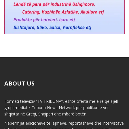
ABOUT US
Formati televiziv “TV TRIBUNA”, është oferta më e re që sjell
grupi mediatik Tribuna News Network për publikun e vet
shqiptar në Greqi, Shqipëri dhe mbarë botën.
Nëpërmjet edicioneve të lajmeve, reportazheve dhe intervistave