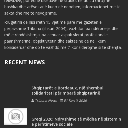
televizive, por edhe bisedave në studio, ne do t’u ofrojmë
bashkatdhetarëve tanë kudo që ndodhen, informacionet më të
sakta dhe më të nevojshme.
Rrugëtimi që nisi rreth 15 vjet më parë me gazetën e
përjavshme Tribuna (shkurt 2004), vazhdon pa ndërprerje dhe
më e rëndësishmja: pa cënuar aspak vlerat profesionale,
paanshmërinë, objektivitetin dhe saktësinë që ne i kemi
konsideruar dhe do të vazhdojmë t’i konsiderojmë si të shenjta.
RECENT NEWS
Shqiptarët e Bordeaux, një shembull
solidariteti për mbarë shqiptarinë
Tribuna News
01 Korrik 2026
Greqi 2026: Ndryshime të mëdha në sistemin
e përfitimeve sociale