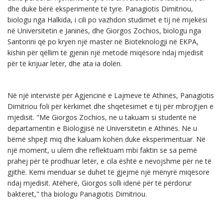
dhe duke bërë eksperimente të tyre. Panagiotis Dimitriou,
biologu nga Halkida, i cili po vazhdon studimet e tij në mjekësi
në Universitetin e Janinës, dhe Giorgos Zochios, biologu nga
Santorini që po kryen një master në Bioteknologji në EKPA,
kishin për qëllim të gjenin një metodë miqësore ndaj mjedisit
për të krijuar letër, dhe ata ia dolën.
Në një intervistë për Agjencinë e Lajmeve të Athinës, Panagiotis
Dimitriou foli për kërkimet dhe shqetësimet e tij për mbrojtjen e
mjedisit. "Me Giorgos Zochios, ne u takuam si studentë në
departamentin e Biologjisë në Universitetin e Athinës. Ne u
bëmë shpejt miq dhe kaluam kohën duke eksperimentuar. Në
një moment, u ulëm dhe reflektuam mbi faktin se sa pemë
prahej për të prodhuar letër, e cila është e nevojshme për ne të
gjithë. Kemi menduar se duhet të gjejmë një mënyrë miqësore
ndaj mjedisit. Atëherë, Giorgos solli idenë për të përdorur
bakteret," tha biologu Panagiotis Dimitriou.