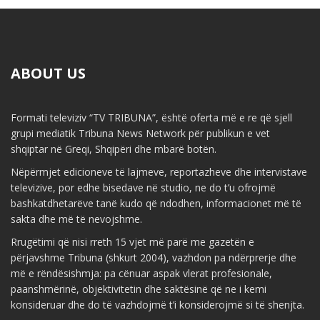
ABOUT US
Formati televiziv “TV TRIBUNA”, është oferta më e re që sjell
grupi mediatik Tribuna News Network për publikun e vet
shqiptar në Greqi, Shqipëri dhe mbarë botën.
Nëpërmjet edicioneve të lajmeve, reportazheve dhe intervistave
televizive, por edhe bisedave në studio, ne do t’u ofrojmë
bashkatdhetarëve tanë kudo që ndodhen, informacionet më të
sakta dhe më të nevojshme.
Rrugëtimi që nisi rreth 15 vjet më parë me gazetën e
përjavshme Tribuna (shkurt 2004), vazhdon pa ndërprerje dhe
më e rëndësishmja: pa cënuar aspak vlerat profesionale,
paanshmërinë, objektivitetin dhe saktësinë që ne i kemi
konsideruar dhe do të vazhdojmë t’i konsiderojmë si të shenjta.