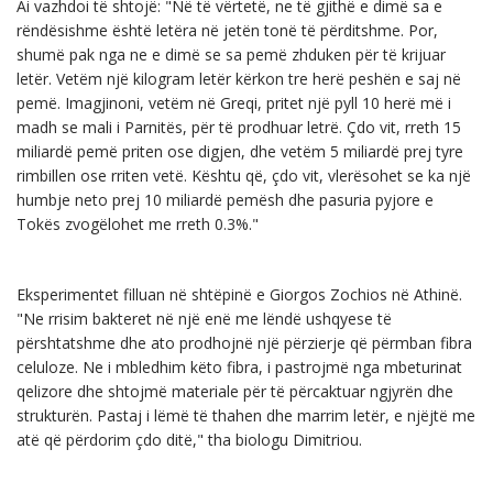
Ai vazhdoi të shtojë: "Në të vërtetë, ne të gjithë e dimë sa e
rëndësishme është letëra në jetën tonë të përditshme. Por,
shumë pak nga ne e dimë se sa pemë zhduken për të krijuar
letër. Vetëm një kilogram letër kërkon tre herë peshën e saj në
pemë. Imagjinoni, vetëm në Greqi, pritet një pyll 10 herë më i
madh se mali i Parnitës, për të prodhuar letrë. Çdo vit, rreth 15
miliardë pemë priten ose digjen, dhe vetëm 5 miliardë prej tyre
rimbillen ose rriten vetë. Kështu që, çdo vit, vlerësohet se ka një
humbje neto prej 10 miliardë pemësh dhe pasuria pyjore e
Tokës zvogëlohet me rreth 0.3%."
Eksperimentet filluan në shtëpinë e Giorgos Zochios në Athinë.
"Ne rrisim bakteret në një enë me lëndë ushqyese të
përshtatshme dhe ato prodhojnë një përzierje që përmban fibra
celuloze. Ne i mbledhim këto fibra, i pastrojmë nga mbeturinat
qelizore dhe shtojmë materiale për të përcaktuar ngjyrën dhe
strukturën. Pastaj i lëmë të thahen dhe marrim letër, e njëjtë me
atë që përdorim çdo ditë," tha biologu Dimitriou.