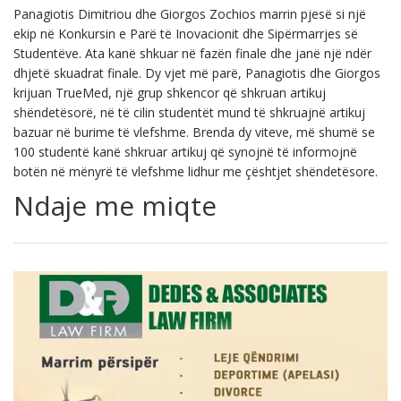
Panagiotis Dimitriou dhe Giorgos Zochios marrin pjesë si një
ekip në Konkursin e Parë të Inovacionit dhe Sipërmarrjes së
Studentëve. Ata kanë shkuar në fazën finale dhe janë një ndër
dhjetë skuadrat finale. Dy vjet më parë, Panagiotis dhe Giorgos
krijuan TrueMed, një grup shkencor që shkruan artikuj
shëndetësorë, në të cilin studentët mund të shkruajnë artikuj
bazuar në burime të vlefshme. Brenda dy viteve, më shumë se
100 studentë kanë shkruar artikuj që synojnë të informojnë
botën në mënyrë të vlefshme lidhur me çështjet shëndetësore.
Ndaje me miqte