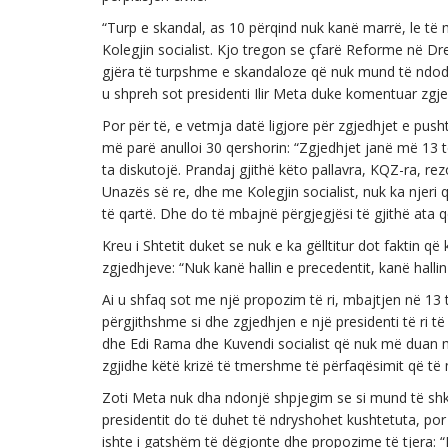
“Turp e skandal, as 10 përqind nuk kanë marrë, le të
Kolegjin socialist. Kjo tregon se çfarë Reforme në 
gjëra të turpshme e skandaloze që nuk mund të ndodhi
u shpreh sot presidenti Ilir Meta duke komentuar zgje
Por për të, e vetmja datë ligjore për zgjedhjet e push
më parë anulloi 30 qershorin: “Zgjedhjet janë më 13 
ta diskutojë. Prandaj gjithë këto pallavra, KQZ-ra, rez
Unazës së re, dhe me Kolegjin socialist, nuk ka njeri 
të qartë. Dhe do të mbajnë përgjegjësi të gjithë ata që
Kreu i Shtetit duket se nuk e ka gëlltitur dot faktin
zgjedhjeve: “Nuk kanë hallin e precedentit, kanë hall
Ai u shfaq sot me një propozim të ri, mbajtjen në 13 
përgjithshme si dhe zgjedhjen e një presidenti të ri 
dhe Edi Rama dhe Kuvendi socialist që nuk më duan mu
zgjidhe këtë krizë të tmershme të përfaqësimit që të 
Zoti Meta nuk dha ndonjë shpjegim se si mund të shkoh
presidentit do të duhet të ndryshohet kushtetuta, por
ishte i gatshëm të dëgjonte dhe propozime të tjera: