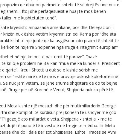
jë propozim që dhunon parimet e shtetit të së drejtës unë nuk e
rgjegjshëm. I ftoj dhe përfaqësuesit e huaj të mos bëhen
s tallen me kushtetutën tonë”.
e ishte kryesisht ambasada amerikane, por dhe Delegacioni i
r krizën nuk është vetëm kryeministri edi Rama por “dhe ata
t praktikisht të një junte që ka asgjësuar cdo praim të shtetit të
 kërkon të nxjerrë Shqiperinë nga rruga e integrimit europian”
kthehet në një koloni të pastrimit të parave”, “bazë
ë të krijojë problem në Ballkan “mua më ka kundër si President
të e qartë”. Kreu i Shtetit u duk se e kishte sërish me
reh se “është mirë që të mos e provojë askush kokëfortësinë
irë. Se nuk jam vetëm, se janë shumë shqiptarë që do të bëjnë
inë. Rrugë për në Korenë e Veriut, Shqipëria nuk ka përë të
oti Meta kishte një mesazh dhe për multimiliarderin George
 kurthi dhe komploti të kurdisur prej kohësh të ushqyer me çdo
’i gëzojë ato miliardat e veta. Shqipëria - shtoi ai - me të
vazhdojë të punojë të investojë në tregje të mëdha. Ilir Meta
përisë dhe do i dalë për zot Shqipërisë. Eshtë i rracës së Avni