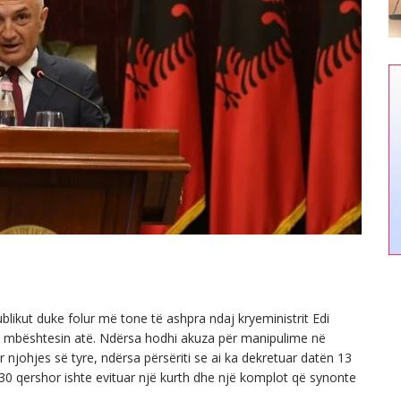
ublikut duke folur më tone të ashpra ndaj kryeministrit Edi
 mbështesin atë. Ndërsa hodhi akuza për manipulime në
 njohjes së tyre, ndërsa përsëriti se ai ka dekretuar datën 13
 30 qershor ishte evituar një kurth dhe një komplot që synonte