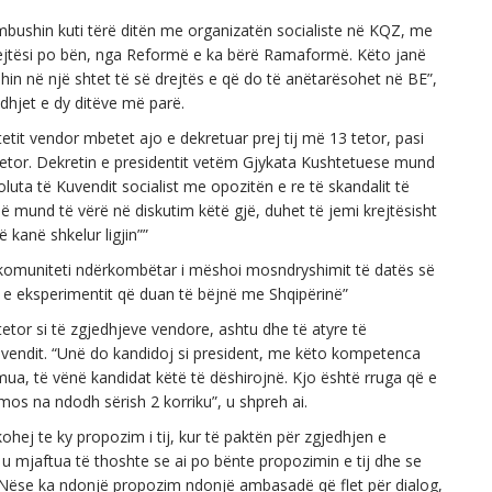
 mbushin kuti tërë ditën me organizatën socialiste në KQZ, me
Drejtësi po bën, nga Reformë e ka bërë Ramaformë. Këto janë
n në një shtet të së drejtës e që do të anëtarësohet në BE”,
dhjet e dy ditëve më parë.
tetit vendor mbetet ajo e dekretuar prej tij më 13 tetor, pasi
tetor. Dekretin e presidentit vetëm Gjykata Kushtetuese mund
oluta të Kuvendit socialist me opozitën e re të skandalit të
që mund të vërë në diskutim këtë gjë, duhet të jemi krejtësisht
 kanë shkelur ligjin””
 që komuniteti ndërkombëtar i mëshoi mosndryshimit të datës së
in e eksperimentit që duan të bëjnë me Shqipërinë”
tetor si të zgjedhjeve vendore, ashtu dhe të atyre të
të vendit. “Unë do kandidoj si president, me këto kompetenca
a, të vënë kandidat këtë të dëshirojnë. Kjo është rruga që e
mos na ndodh sërish 2 korriku”, u shpreh ai.
ej te ky propozim i tij, kur të paktën për zgjedhjen e
 u mjaftua të thoshte se ai po bënte propozimin e tij dhe se
 “Nëse ka ndonjë propozim ndonjë ambasadë që flet për dialog,