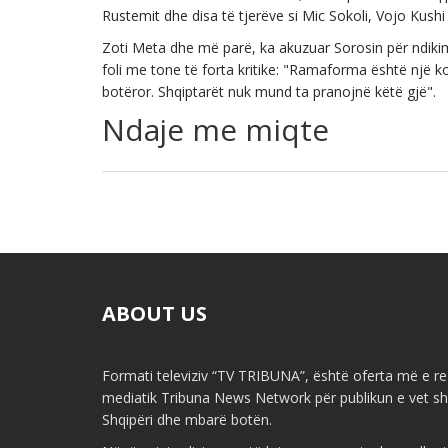
Rustemit dhe disa të tjerëve si Mic Sokoli, Vojo Kushi 
Zoti Meta dhe më parë, ka akuzuar Sorosin për ndikim 
foli me tone të forta kritike: "Ramaforma është një ko
botëror. Shqiptarët nuk mund ta pranojnë këtë gjë".
Ndaje me miqte
ABOUT US
Formati televiziv “TV TRIBUNA”, është oferta më e re 
mediatik Tribuna News Network për publikun e vet shq
Shqipëri dhe mbarë botën.