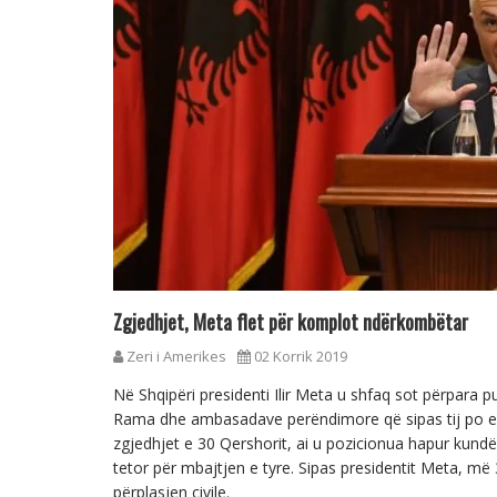
Zgjedhjet, Meta flet për komplot ndërkombëtar
Zeri i Amerikes
02 Korrik 2019
Në Shqipëri presidenti Ilir Meta u shfaq sot përpara p
Rama dhe ambasadave perëndimore që sipas tij po e
zgjedhjet e 30 Qershorit, ai u pozicionua hapur kundër
tetor për mbajtjen e tyre. Sipas presidentit Meta, më
përplasjen civile.