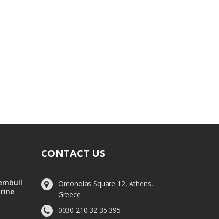
CONTACT US
hembull
Omonoias Square 12, Athens,
arinë
Greece
0030 210 32 35 395