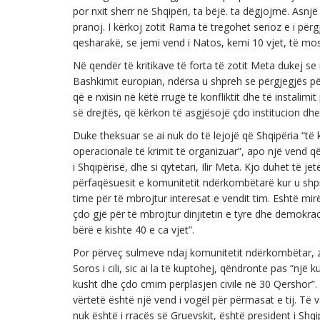
por nxit sherr në Shqipëri, ta bëjë. ta dëgjojmë. Asn
pranoj. I kërkoj zotit Rama të tregohet serioz e i pë
qesharakë, se jemi vend i Natos, kemi 10 vjet, të mo
Në qendër të kritikave të forta të zotit Meta dukej s
Bashkimit europian, ndërsa u shpreh se përgjegjës pë
që e nxisin në këtë rrugë të konfliktit dhe të instalimi
së drejtës, që kërkon të asgjësojë çdo institucion dhe
Duke theksuar se ai nuk do të lejojë që Shqipëria “të 
operacionale të krimit të organizuar”, apo një vend q
i Shqipërisë, dhe si qytetari, Ilir Meta. Kjo duhet të je
përfaqësuesit e komunitetit ndërkombëtarë kur u shp
time për të mbrojtur interesat e vendit tim. Eshtë m
çdo gjë për të mbrojtur dinjitetin e tyre dhe demokrac
bërë e kishte 40 e ca vjet”.
Por përveç sulmeve ndaj komunitetit ndërkombëtar, z
Soros i cili, sic ai la të kuptohej, qëndronte pas “një
kusht dhe çdo cmim përplasjen civile në 30 Qershor”. “T
vërtetë është një vend i vogël për përmasat e tij. Të 
nuk është i rracës së Gruevskit, është president i Shqi