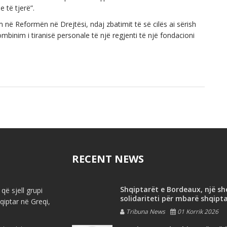
e të tjerë”.
në Reformën në Drejtësi, ndaj zbatimit të së cilës ai sërish
mbinim i tiranisë personale të një regjenti të një fondacioni
RECENT NEWS
Shqiptarët e Bordeaux, një s
që sjell grupi
solidariteti për mbarë shqipt
iptar në Greqi,
Tribuna News
01 Korrik 2026