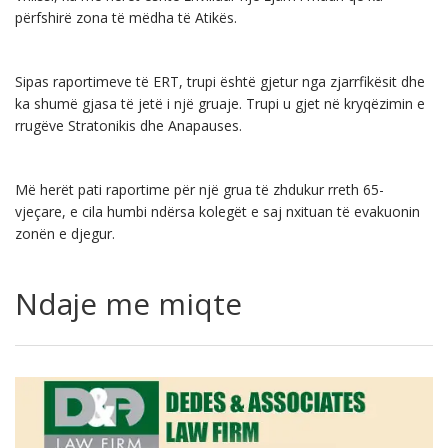
përfshirë zona të mëdha të Atikës.
Sipas raportimeve të ERT, trupi është gjetur nga zjarrfikësit dhe
ka shumë gjasa të jetë i një gruaje. Trupi u gjet në kryqëzimin e
rrugëve Stratonikis dhe Anapauses.
Më herët pati raportime për një grua të zhdukur rreth 65-
vjeçare, e cila humbi ndërsa kolegët e saj nxituan të evakuonin
zonën e djegur.
Ndaje me miqte