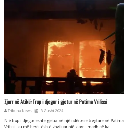
Zjarr në Atikë: Trup i djegur i gjetur në Patima Vrilissi
Tribuna News
13 Gusht 2024
Një trup i djegur është gjetur në një ndërtesë tregtare në Patima
Vrilissi, ku më herët është zhvilluar një zjarri i madh që ka