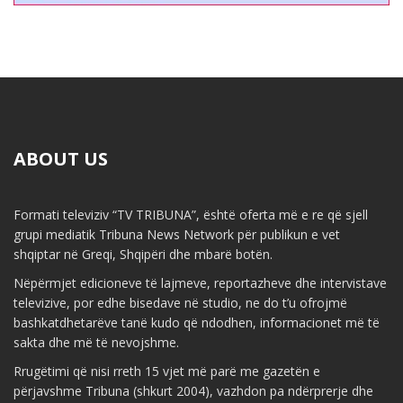
ABOUT US
Formati televiziv “TV TRIBUNA”, është oferta më e re që sjell
grupi mediatik Tribuna News Network për publikun e vet
shqiptar në Greqi, Shqipëri dhe mbarë botën.
Nëpërmjet edicioneve të lajmeve, reportazheve dhe intervistave
televizive, por edhe bisedave në studio, ne do t’u ofrojmë
bashkatdhetarëve tanë kudo që ndodhen, informacionet më të
sakta dhe më të nevojshme.
Rrugëtimi që nisi rreth 15 vjet më parë me gazetën e
përjavshme Tribuna (shkurt 2004), vazhdon pa ndërprerje dhe