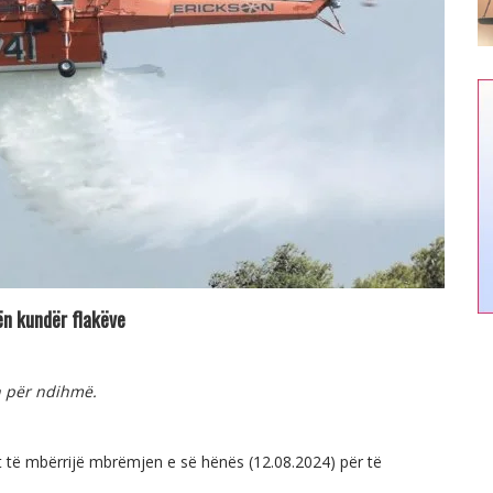
ën kundër flakëve
n për ndihmë.
 të mbërrijë mbrëmjen e së hënës (12.08.2024) për të