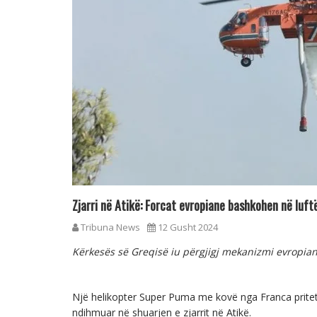
Zjarri në Atikë: Forcat evropiane bashkohen në luft
Tribuna News
12 Gusht 2024
Kërkesës së Greqisë iu përgjigj mekanizmi evropia
Një helikopter Super Puma me kovë nga Franca pritet
ndihmuar në shuarjen e zjarrit në Atikë.