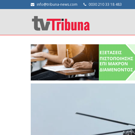
info@tribuna-news.com
0030 210 33 18 483