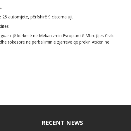
s.
 25 automjete, përfshirë 9 cisterna uji.
ditës.
dërguar një kërkesë në Mekanizmin Evropian të Mbrojtjes Civile
dhe tokësore në përballimin e zjarreve që prekin Atikën në
RECENT NEWS